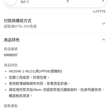
找尺寸
付款與運送方式
超取滿NT$1,000免運
付款方式
商品特色
信用卡一次付款
商品編號
信用卡分期付款
6998597
3 期 0 利率 每期
NT$277
21家銀行
商品特色
合作金庫商業銀行
第一商業銀行
超商取貨付款
H62046-1-ML01(黑)/PP08(嬌嫩粉)
華南商業銀行
彰化商業銀行
低腰三角版型，舒適包臀。
LINE Pay
上海商業儲蓄銀行
台北富邦商業銀行
國泰世華商業銀行
兆豐國際商業銀行
使用輕薄細緻網布材質，穿著透氣舒適。
Apple Pay
臺灣中小企業銀行
台中商業銀行
褲底裡材質添加Allwin 涼感膠原蛋白纖維面料，貼身呵護保濕，
匯豐（台灣）商業銀行
華泰商業銀行
觸感輕柔潤滑。
悠遊付
聯邦商業銀行
遠東國際商業銀行
元大商業銀行
永豐商業銀行
全盈+PAY
銷售重點
玉山商業銀行
星展（台灣）商業銀行