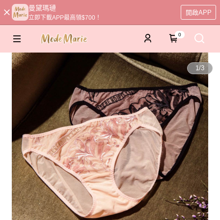
曼黛瑪璉
開啟APP
立即下載APP最高領$700！
0
1
/
3