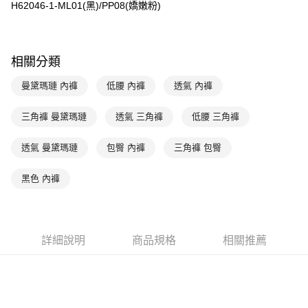
H62046-1-ML01(黑)/PP08(嬌嫩粉)
台新國際商業銀行
中國信託商業銀行
AFTEE先享後付
台灣樂天信用卡公司
相關說明
【關於「AFTEE先享後付」】
ATM付款
AFTEE先享後付是「在收到商品之後才付款」的支付方式。 讓您購物簡單
相關分類
便利好安心！
１．簡單：不需註冊會員、不需綁卡、不需儲值。
曼黛瑪璉 內褲
低腰 內褲
透氣 內褲
運送方式
２．便利：只要手機號碼，簡訊認證，即可結帳。
３．安心：先確認商品／服務後，再付款。
全家取貨付款-以PackAge+配客嘉循環箱包裝寄出
三角褲 曼黛瑪璉
透氣 三角褲
低腰 三角褲
每筆NT$90，滿NT$1,000(含以上)免運費
【「AFTEE先享後付」結帳流程】
１．於結帳方式選擇「AFTEE先享後付」後，將跳轉至「AFTEE先享後付」
透氣 曼黛瑪璉
包臀 內褲
三角褲 包臀
付款後全家取貨-以PackAge+配客嘉循環箱包裝寄出
結帳頁面，進行簡訊認證並確認金額後，即可完成結帳。
２．訂單成立數日內，您將收到繳費通知簡訊。
每筆NT$90，滿NT$1,000(含以上)免運費
黑色 內褲
３．收到繳費通知簡訊後14天內，點擊此簡訊中的連結，可透過四大超商／
ATM／網路銀行／等多元方式進行付款，方視為交易完成。
萊爾富取貨付款
※ 請注意：結帳手續完成當下不需立刻繳費，但若您需要取消訂單，請聯絡
每筆NT$90，滿NT$1,000(含以上)免運費
購買商品的店家。未經商家同意取消之訂單仍視為有效，需透過AFTEE先享
後付繳納相關費用。
詳細說明
商品規格
相關推薦
付款後萊爾富取貨
※ 交易是否成功請以「AFTEE先享後付 」之結帳頁面顯示為準，若有關於
是否繳費成功／繳費後需取消欲退款等相關疑問，請聯繫「AFTEE先享後付
每筆NT$90，滿NT$1,000(含以上)免運費
客戶支援中心」
https://netprotections.freshdesk.com/support/home
7-11取貨付款
【注意事項】
１．透過由恩沛科技股份有限公司提供之「AFTEE先享後付」服務完成之交
每筆NT$90，滿NT$1,000(含以上)免運費