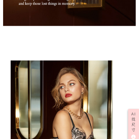
AI
找
尺
寸