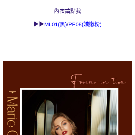
易，需依本服務之必要範圍內提供個人資料，並將交易相關給付款項請求債
權轉讓予恩沛科技股份有限公司。
付款後7-11取貨
內衣請點我
２．關於個人資料處理事宜，請瀏覽以下網址：
每筆NT$90，滿NT$1,000(含以上)免運費
https://aftee.tw/terms/#terms3
▶▶
/
ML01(黑)
PP08(嬌嫩粉)
３．未成年的使用者請事先徵得法定代理人或監護人之同意方可使用
宅配
「AFTEE先享後付」，若未經同意申辦者引起之損失，本公司不負相關責
任。
每筆NT$90，滿NT$1,000(含以上)免運費
４．使用「AFTEE先享後付」時，將依據個別帳號之用戶狀況，依本公司即
時審查核予不同之上限額度；若仍有額度不足之情形，本公司將視審查結果
離島宅配
請求用戶進行身份認證。
每筆NT$150，滿NT$2,000(含以上)免運費
５．嚴禁一人註冊多個帳號或使用他人資訊註冊。若發現惡意使用之情形，
恩沛科技股份有限公司將有權停止該用戶之使用額度並採取法律行動。
海外宅配 (訂單成立後，請主動於2天內與線上客服核對收
查看運費
件資料，逾期未確認訂單將自動取消)