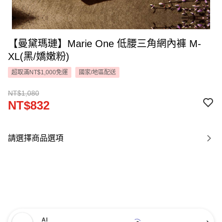
【曼黛瑪璉】Marie One 低腰三角網內褲 M-
XL(黑/嬌嫩粉)
超取滿NT$1,000免運
國家/地區配送
NT$1,080
NT$832
請選擇商品選項
AI