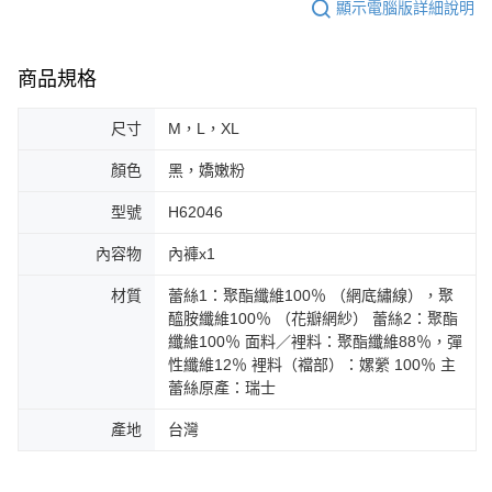
顯示電腦版詳細說明
商品規格
尺寸
M，L，XL
顏色
黑，嬌嫩粉
型號
H62046
內容物
內褲x1
材質
蕾絲1：聚酯纖維100％ （網底繡線），聚
醯胺纖維100％ （花瓣網紗） 蕾絲2：聚酯
纖維100％ 面料／裡料：聚酯纖維88％，彈
性纖維12％ 裡料（襠部）：嫘縈 100％ 主
蕾絲原產：瑞士
產地
台灣