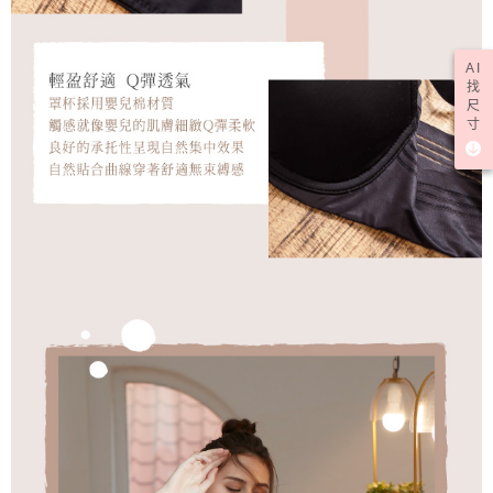
AI
找
尺
寸