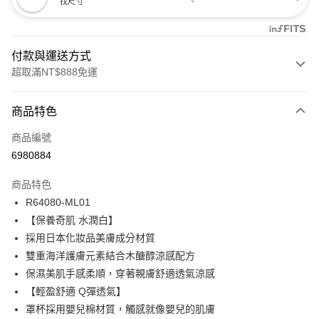
找尺寸
付款與運送方式
超取滿NT$888免運
付款方式
商品特色
信用卡一次付款
商品編號
信用卡分期付款
6980884
3 期 0 利率 每期
NT$173
21家銀行
商品特色
合作金庫商業銀行
第一商業銀行
超商取貨付款
R64080-ML01
華南商業銀行
彰化商業銀行
【保養奇肌 水潤白】
LINE Pay
上海商業儲蓄銀行
台北富邦商業銀行
國泰世華商業銀行
兆豐國際商業銀行
採用日本化妝品美膚成分材質
Apple Pay
臺灣中小企業銀行
台中商業銀行
雙重海洋護膚元素結合木醣醇涼感配方
匯豐（台灣）商業銀行
華泰商業銀行
保濕美肌手感柔順，穿著親膚舒適透氣涼感
悠遊付
聯邦商業銀行
遠東國際商業銀行
【輕盈舒適 Q彈透氣】
元大商業銀行
永豐商業銀行
全盈+PAY
罩杯採用嬰兒棉材質，觸感就像嬰兒的肌膚
玉山商業銀行
星展（台灣）商業銀行