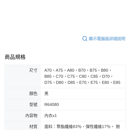
顯示電腦版詳細說明
商品規格
尺寸
A70，A75，A80，B70，B75，B80，
B85，C70，C75，C80，C85，D70，
D75，D80，D85，E70，E75，E80，E85
顏色
黑
型號
R64080
內容物
內衣x1
材質
面料：聚酯纖維83％，彈性纖維17％。 側