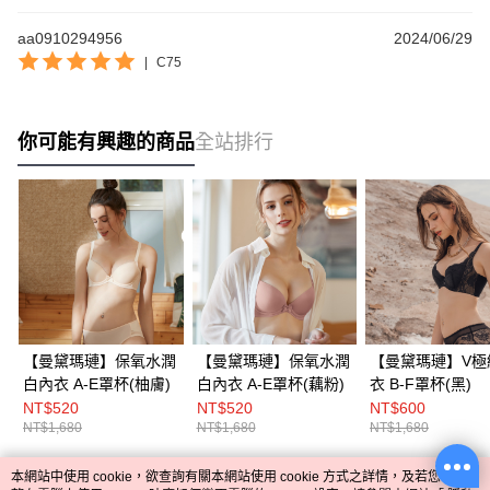
aa0910294956
2024/06/29
|
C75
你可能有興趣的商品
全站排行
【曼黛瑪璉】保氧水潤
【曼黛瑪璉】保氧水潤
【曼黛瑪璉】V極
白內衣 A-E罩杯(柚膚)
白內衣 A-E罩杯(藕粉)
衣 B-F罩杯(黑)
NT$520
NT$520
NT$600
Mode Marie
NT$1,680
NT$1,680
NT$1,680
本網站中使用 cookie，欲查詢有關本網站使用 cookie 方式之詳情，及若您不希
熱門標籤