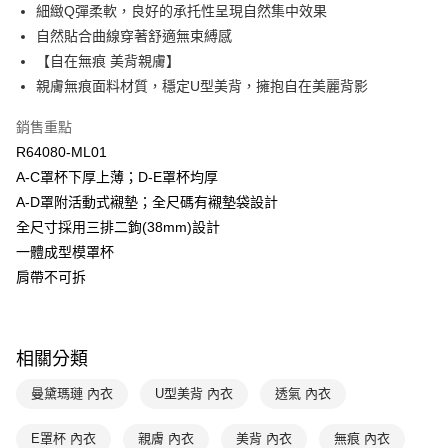
細緻Q彈柔軟，良好的承托性呈現自然集中效果
台新國際商業銀行
中國信託商業銀行
AFTEE先享後付
台灣樂天信用卡公司
自然貼合曲線穿著舒適無束縛感
相關說明
【關於「AFTEE先享後付」】
【自在無痕 美背親膚】
ATM付款
AFTEE先享後付是「在收到商品之後才付款」的支付方式。 讓您購物簡單
親膚無痕面料材質，穩定U型美背，擁抱自在美麗背影
便利好安心！
１．簡單：不需註冊會員、不需綁卡、不需儲值。
運送方式
銷售重點
２．便利：只要手機號碼，簡訊認證，即可結帳。
３．安心：先確認商品／服務後，再付款。
R64080-ML01
全家取貨付款$888免運-以PackAge+配客嘉循環箱包裝寄出
A-C罩杯下厚上薄；D-E罩杯均厚
每筆NT$90，滿NT$888(含以上)免運費
【「AFTEE先享後付」結帳流程】
A-D罩附活動式襯墊；全尺碼有襯墊袋設計
１．於結帳方式選擇「AFTEE先享後付」後，將跳轉至「AFTEE先享後付」
付款後全家取貨$888免運-以PackAge+配客嘉循環箱包裝寄出
結帳頁面，進行簡訊認證並確認金額後，即可完成結帳。
全尺寸採用三排二鉤(38mm)設計
２．訂單成立數日內，您將收到繳費通知簡訊。
每筆NT$90，滿NT$888(含以上)免運費
一體成型模罩杯
３．收到繳費通知簡訊後14天內，點擊此簡訊中的連結，可透過四大超商／
ATM／網路銀行／等多元方式進行付款，方視為交易完成。
肩帶不可拆
萊爾富取貨付款
※ 請注意：結帳手續完成當下不需立刻繳費，但若您需要取消訂單，請聯絡
每筆NT$90，滿NT$1,000(含以上)免運費
購買商品的店家。未經商家同意取消之訂單仍視為有效，需透過AFTEE先享
後付繳納相關費用。
付款後萊爾富取貨
※ 交易是否成功請以「AFTEE先享後付 」之結帳頁面顯示為準，若有關於
相關分類
是否繳費成功／繳費後需取消欲退款等相關疑問，請聯繫「AFTEE先享後付
每筆NT$90，滿NT$1,000(含以上)免運費
客戶支援中心」
https://netprotections.freshdesk.com/support/home
曼黛瑪璉 內衣
U型美背 內衣
透氣 內衣
7-11取貨付款
【注意事項】
１．透過由恩沛科技股份有限公司提供之「AFTEE先享後付」服務完成之交
每筆NT$90，滿NT$1,000(含以上)免運費
E罩杯 內衣
親膚 內衣
美背 內衣
無痕 內衣