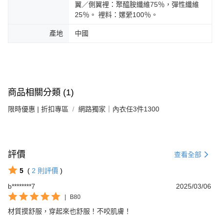
翼／側翼裡：聚醯胺纖維75％，彈性纖維
25％。 裡料：嫘縈100％。
產地
中國
商品相關分類 (1)
限時優惠 | 折扣專區
網路獨家｜內衣任3件1300
評價
查看全部
5
(
2
則評價
)
b********7
2025/03/06
|
B80
材質摸舒服，穿起來也舒服！不咬肌膚！