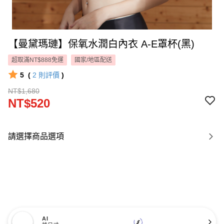
【曼黛瑪璉】保氧水潤白內衣 A-E罩杯(黑)
超取滿NT$888免運
國家/地區配送
5
(
2
則評價
)
NT$1,680
NT$520
請選擇商品選項
AI