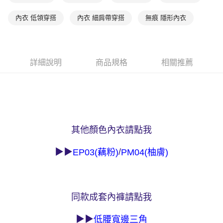
易，需依本服務之必要範圍內提供個人資料，並將交易相關給付款項請求債
權轉讓予恩沛科技股份有限公司。
付款後7-11取貨
內衣 低領穿搭
內衣 細肩帶穿搭
無痕 隱形內衣
２．關於個人資料處理事宜，請瀏覽以下網址：
每筆NT$90，滿NT$1,000(含以上)免運費
https://aftee.tw/terms/#terms3
３．未成年的使用者請事先徵得法定代理人或監護人之同意方可使用
宅配
「AFTEE先享後付」，若未經同意申辦者引起之損失，本公司不負相關責
任。
每筆NT$90，滿NT$1,000(含以上)免運費
詳細說明
商品規格
相關推薦
４．使用「AFTEE先享後付」時，將依據個別帳號之用戶狀況，依本公司即
時審查核予不同之上限額度；若仍有額度不足之情形，本公司將視審查結果
離島宅配
請求用戶進行身份認證。
每筆NT$150，滿NT$2,000(含以上)免運費
５．嚴禁一人註冊多個帳號或使用他人資訊註冊。若發現惡意使用之情形，
恩沛科技股份有限公司將有權停止該用戶之使用額度並採取法律行動。
海外宅配 (訂單成立後，請主動於2天內與線上客服核對收
查看運費
件資料，逾期未確認訂單將自動取消)
其他顏色內衣請點我
▶▶
/
EP03(藕粉)
PM04(柚膚)
同款成套內褲請點我
▶▶
低腰寬邊三角