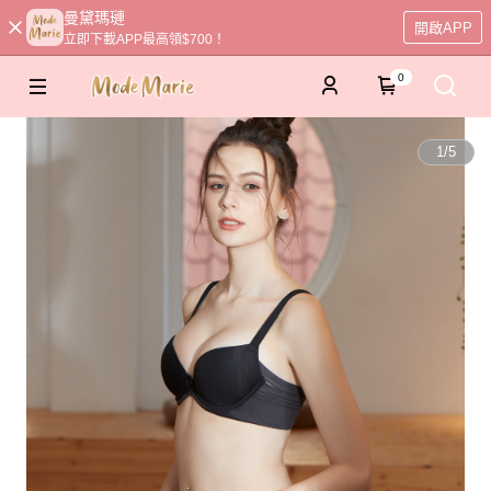
曼黛瑪璉
開啟APP
立即下載APP最高領$700！
0
1
/
5