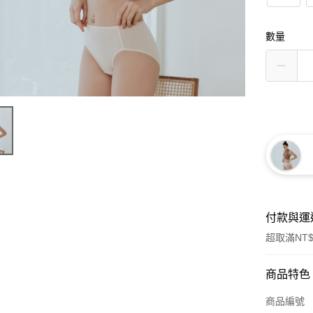
數量
付款與運
超取滿NT$
付款方式
商品特色
信用卡一
商品編號