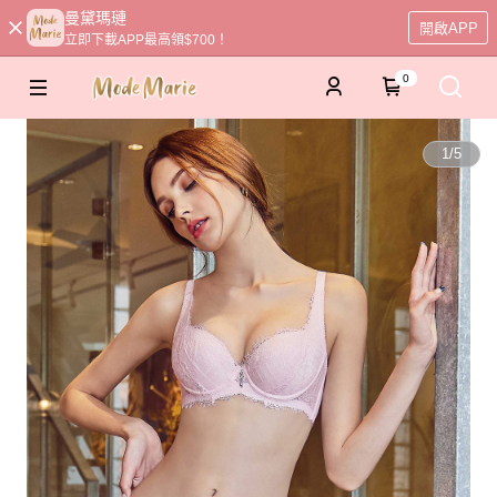
曼黛瑪璉
開啟APP
立即下載APP最高領$700！
0
1
/
5