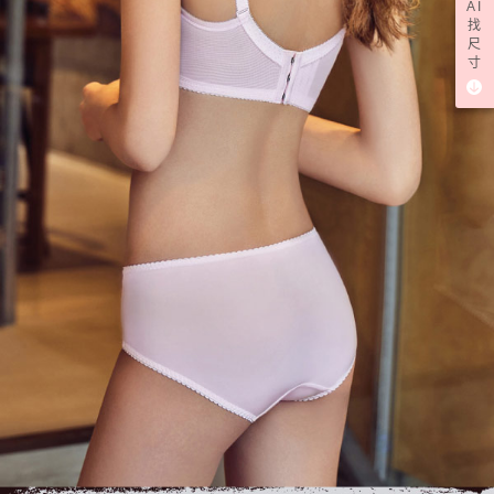
AI
找
尺
寸