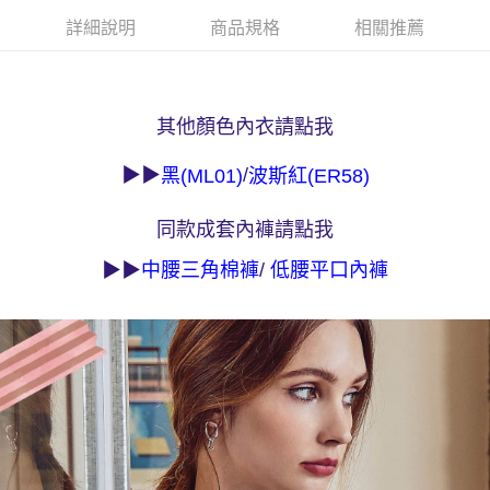
易，需依本服務之必要範圍內提供個人資料，並將交易相關給付款項請求債
詳細說明
商品規格
相關推薦
權轉讓予恩沛科技股份有限公司。
付款後7-11取貨
２．關於個人資料處理事宜，請瀏覽以下網址：
每筆NT$90，滿NT$1,000(含以上)免運費
https://aftee.tw/terms/#terms3
３．未成年的使用者請事先徵得法定代理人或監護人之同意方可使用
宅配
「AFTEE先享後付」，若未經同意申辦者引起之損失，本公司不負相關責
其他顏色內衣請點我
任。
每筆NT$90，滿NT$1,000(含以上)免運費
４．使用「AFTEE先享後付」時，將依據個別帳號之用戶狀況，依本公司即
時審查核予不同之上限額度；若仍有額度不足之情形，本公司將視審查結果
離島宅配
▶▶
/
黑(ML01)
波斯紅(ER58)
請求用戶進行身份認證。
每筆NT$150，滿NT$2,000(含以上)免運費
５．嚴禁一人註冊多個帳號或使用他人資訊註冊。若發現惡意使用之情形，
恩沛科技股份有限公司將有權停止該用戶之使用額度並採取法律行動。
同款成套內褲請點我
海外宅配 (訂單成立後，請主動於2天內與線上客服核對收
查看運費
▶▶
/
件資料，逾期未確認訂單將自動取消)
中腰三角棉褲
低腰平口內褲