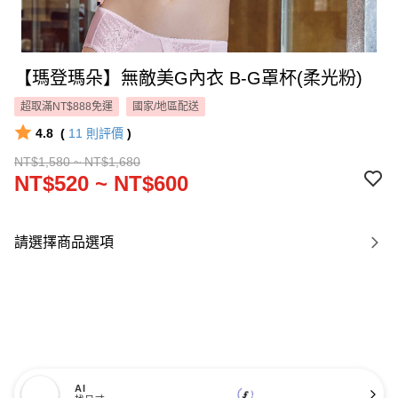
【瑪登瑪朵】無敵美G內衣 B-G罩杯(柔光粉)
超取滿NT$888免運
國家/地區配送
4.8
(
11
則評價
)
NT$1,580 ~ NT$1,680
NT$520 ~ NT$600
請選擇商品選項
AI