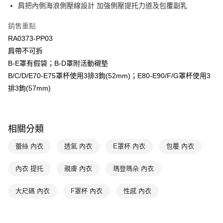
肩把內側海浪側壓線設計 加強側壓提托力道及包覆副乳
台新國際商業銀行
中國信託商業銀行
AFTEE先享後付
台灣樂天信用卡公司
相關說明
銷售重點
【關於「AFTEE先享後付」】
ATM付款
RA0373-PP03
AFTEE先享後付是「在收到商品之後才付款」的支付方式。 讓您購物簡單
便利好安心！
肩帶不可拆
１．簡單：不需註冊會員、不需綁卡、不需儲值。
運送方式
B-E罩有假袋；B-D罩附活動襯墊
２．便利：只要手機號碼，簡訊認證，即可結帳。
３．安心：先確認商品／服務後，再付款。
B/C/D/E70-E75罩杯使用3排3鉤(52mm)；E80-E90/F/G罩杯使用3
全家取貨付款$888免運-以PackAge+配客嘉循環箱包裝寄出
排3鉤(57mm)
每筆NT$90，滿NT$888(含以上)免運費
【「AFTEE先享後付」結帳流程】
１．於結帳方式選擇「AFTEE先享後付」後，將跳轉至「AFTEE先享後付」
付款後全家取貨$888免運-以PackAge+配客嘉循環箱包裝寄出
結帳頁面，進行簡訊認證並確認金額後，即可完成結帳。
２．訂單成立數日內，您將收到繳費通知簡訊。
每筆NT$90，滿NT$888(含以上)免運費
相關分類
３．收到繳費通知簡訊後14天內，點擊此簡訊中的連結，可透過四大超商／
ATM／網路銀行／等多元方式進行付款，方視為交易完成。
萊爾富取貨付款
※ 請注意：結帳手續完成當下不需立刻繳費，但若您需要取消訂單，請聯絡
蕾絲 內衣
透氣 內衣
E罩杯 內衣
包覆 內衣
每筆NT$90，滿NT$1,000(含以上)免運費
購買商品的店家。未經商家同意取消之訂單仍視為有效，需透過AFTEE先享
後付繳納相關費用。
內衣 提托
親膚 內衣
瑪登瑪朵 內衣
付款後萊爾富取貨
※ 交易是否成功請以「AFTEE先享後付 」之結帳頁面顯示為準，若有關於
是否繳費成功／繳費後需取消欲退款等相關疑問，請聯繫「AFTEE先享後付
每筆NT$90，滿NT$1,000(含以上)免運費
客戶支援中心」
大尺碼 內衣
https://netprotections.freshdesk.com/support/home
F罩杯 內衣
性感 內衣
7-11取貨付款
【注意事項】
１．透過由恩沛科技股份有限公司提供之「AFTEE先享後付」服務完成之交
每筆NT$90，滿NT$1,000(含以上)免運費