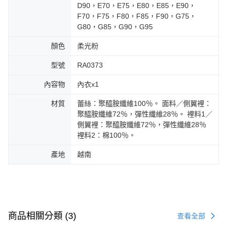
D90，E70，E75，E80，E85，E90，
F70，F75，F80，F85，F90，G75，
G80，G85，G90，G95
顏色
柔光粉
型號
RA0373
內容物
內衣x1
材質
蕾絲：聚醯胺纖維100％。 面料／側翼裡：
聚醯胺纖維72％，彈性纖維28％。 裡料1／
側翼裡：聚醯胺纖維72％，彈性纖維28％
裡料2：棉100％。
產地
越南
商品相關分類 (3)
查看全部