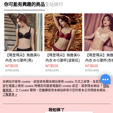
你可能有興趣的商品
全站排行
【瑪登瑪朵】無敵美G
【瑪登瑪朵】無敵美G
【瑪登瑪朵】無敵
內衣 B-G罩杯(黑)
內衣 B-G罩杯(波斯紅)
內衣 B-G罩杯(杏
NT$520
NT$520
NT$520
Mode Marie
NT$1,580
NT$1,580
NT$1,680
本網站中使用 cookie，欲查詢有關本網站使用 cookie 方式之詳情，及若您不希
熱門標籤
綁定LINE好友立即送$100購物金
望在電腦上使用 cookie 時應如何變更電腦的 cookie 設定，請參閱本網站「
隱私
~
權條款
」之 Cookie 聲明。您繼續使用本網站即表示您同意本公司得按本網站使
用條款之 Cookie 聲明使用 cookie。
了解更多 >
回覆至 Mode Marie
我知道了