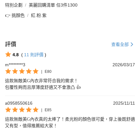
特別企劃
美麗回購清單 任3件1300
👉 挑顏色
紅.粉.紫
評價
查看全部
4.8
(
11
則評價
)
m*********3
2026/03/17
|
E80
這款無敵美G內衣非常符合我的需求！

包覆性夠而且厚薄度舒適又不會激凸 👍
a0958550616
2025/11/11
|
E85
這款無敵美G內衣真的太棒了！柔光粉的顏色很可愛，穿上後既舒適
又有型，值得推薦給大家！