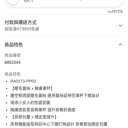
找尺寸
付款與運送方式
超取滿NT$888免運
付款方式
商品特色
信用卡一次付款
商品編號
信用卡分期付款
6852243
3 期 0 利率 每期
NT$173
21家銀行
商品特色
合作金庫商業銀行
第一商業銀行
超商取貨付款
RA0373-PP03
華南商業銀行
彰化商業銀行
【睫毛蕾絲 x 親膚罩杯】
LINE Pay
上海商業儲蓄銀行
台北富邦商業銀行
國泰世華商業銀行
兆豐國際商業銀行
鏤空輕透感睫毛蕾絲 運用蕾絲延伸至罩杯下襬設計
Apple Pay
臺灣中小企業銀行
台中商業銀行
增添小女人的性感氛圍
匯豐（台灣）商業銀行
華泰商業銀行
親膚透氣垂直棉罩杯 提升穿著舒適度
悠遊付
聯邦商業銀行
遠東國際商業銀行
【高脅包覆 x 穩定度提升】
元大商業銀行
永豐商業銀行
全盈+PAY
高脅機能版型與前中心下擺打角設計 穿著更加穩定包覆
玉山商業銀行
星展（台灣）商業銀行