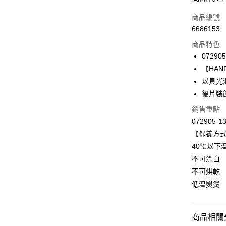
信用卡一
商品編號
6686153
信用卡分
商品特色
3 期 
072905
合作金
【HANRO
LINE Pay
華南商
以具光澤v
Apple Pay
上海商
後片裝
國泰世
悠遊付
銷售重點
臺灣中
匯豐（
072905-1
全盈+PAY
聯邦商
【保養方
元大商
ATM付款
40℃以下
玉山商
不可漂白
台新國
不可烘乾
台灣樂
運送方式
低溫熨燙
付款後全家
出
商品相關分
每筆NT$9