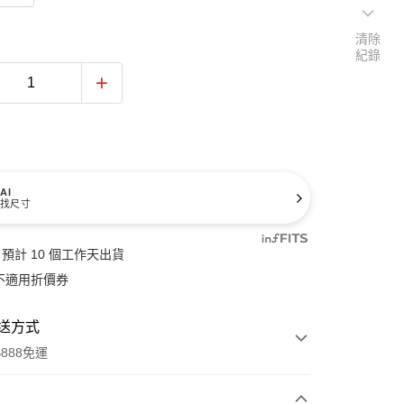
清除
紀錄
AI
找尺寸
預計 10 個工作天出貨
不適用折價券
送方式
888免運