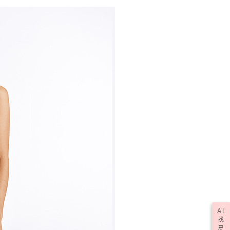
AI
找
尺