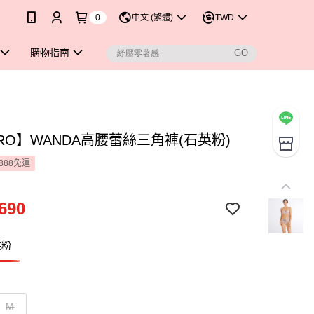
0
中文 (繁體)
TWD
購物指南
RO】WANDA高腰蕾絲三角褲(石英粉)
888免運
690
英粉
M