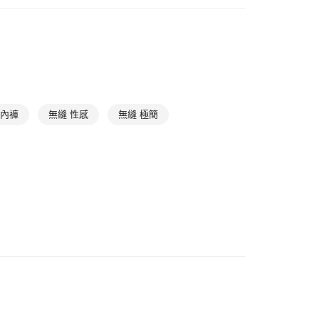
| 折扣專區
HANRO｜獨家新降Up to 70% off
爾富取貨
滿件85折
Underwear
➤ 蕾絲內褲
0，滿NT$1,000(含以上)免運費
滿件85折
Underwear
➤ 三角內褲
1取貨
0，滿NT$1,000(含以上)免運費
 內褲
無縫 性感
無縫 極簡
0，滿NT$1,000(含以上)免運費