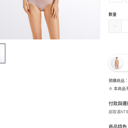
數量
預購商品：
※ 本商品
付款與運
超取滿NT$
付款方式
商品特色