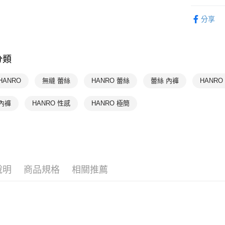
限時優惠 
付款後萊
分享
HANRO 
每筆NT$9
HANRO 
付款後7-1
分類
每筆NT$9
宅配
HANRO
無縫 蕾絲
HANRO 蕾絲
蕾絲 內褲
HANRO
每筆NT$9
內褲
HANRO 性感
HANRO 極簡
說明
商品規格
相關推薦