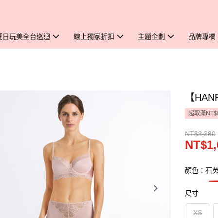
夏日玩美全台巡迴
線上獨家折扣
主題企劃
品牌專欄
【HAN
超取滿NT$
NT$3,380
NT$1,
顏色：石
尺寸
XS