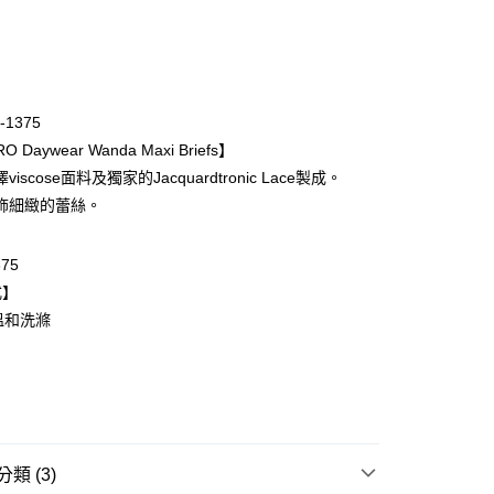
次付款
期付款
0 利率 每期
NT$563
21家銀行
-1375
庫商業銀行
第一商業銀行
 Daywear Wanda Maxi Briefs】
業銀行
彰化商業銀行
iscose面料及獨家的Jacquardtronic Lace製成。
業儲蓄銀行
台北富邦商業銀行
飾細緻的蕾絲。
華商業銀行
兆豐國際商業銀行
小企業銀行
台中商業銀行
台灣）商業銀行
華泰商業銀行
375
業銀行
遠東國際商業銀行
式】
業銀行
永豐商業銀行
溫和洗滌
業銀行
星展（台灣）商業銀行
際商業銀行
中國信託商業銀行
天信用卡公司
取貨$888免運-以PackAge+配客嘉循環箱包裝寄
類 (3)
0，滿NT$888(含以上)免運費