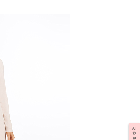
AI
找
尺