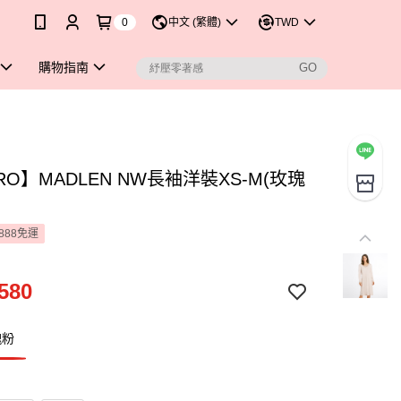
0
中文 (繁體)
TWD
購物指南
RO】MADLEN NW長袖洋裝XS-M(玫瑰
888免運
580
瑰粉