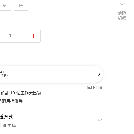
S
M
清除
紀錄
AI
找尺寸
預計 10 個工作天出貨
不適用折價券
送方式
888免運