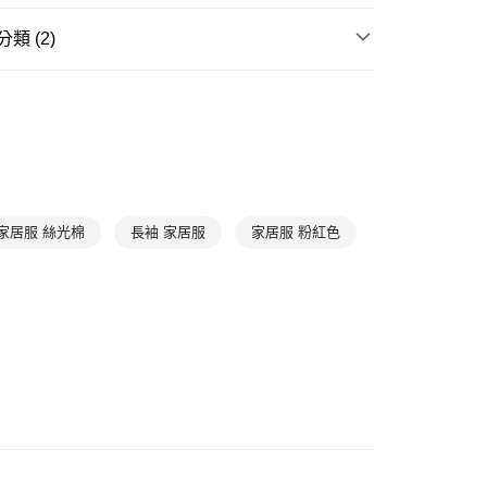
0，滿NT$888(含以上)免運費
類 (2)
爾富取貨
| 折扣專區
HANRO｜超值入手$990up
0，滿NT$1,000(含以上)免運費
滿件85折
居家放鬆
➤ 連身睡衣
1取貨
0，滿NT$1,000(含以上)免運費
0，滿NT$1,000(含以上)免運費
家居服 絲光棉
長袖 家居服
家居服 粉紅色