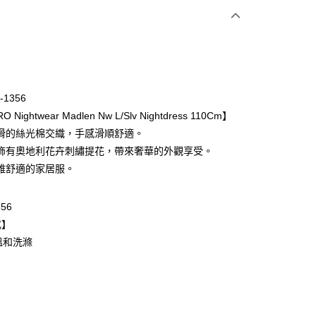
次付款
期付款
0 利率 每期
NT$1,526
21家銀行
-1356
庫商業銀行
第一商業銀行
 Nightwear Madlen Nw L/Slv Nightdress 110Cm】
業銀行
彰化商業銀行
滑的絲光棉交織，手感滑順舒適。
業儲蓄銀行
台北富邦商業銀行
飾有奧地利花卉刺繡提花，帶來奢華的外觀享受。
華商業銀行
兆豐國際商業銀行
雅舒適的家居服。
小企業銀行
台中商業銀行
台灣）商業銀行
華泰商業銀行
業銀行
遠東國際商業銀行
356
業銀行
永豐商業銀行
式】
業銀行
星展（台灣）商業銀行
溫和洗滌
際商業銀行
中國信託商業銀行
天信用卡公司
取貨$888免運-以PackAge+配客嘉循環箱包裝寄