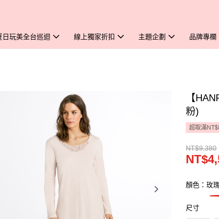
夏日玩美全台巡迴
線上獨家折扣
主題企劃
品牌專欄
【HAN
粉)
超取滿NT$
NT$9,380
NT$4,
顏色：玫
尺寸