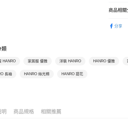
每筆NT$9
商品相關分
付款後萊
限時優惠 
每筆NT$9
分享
HANRO 
付款後7-1
每筆NT$9
分類
宅配
每筆NT$9
 HANRO
家居服 優雅
洋裝 HANRO
HANRO 優雅
RO 長袖
HANRO 絲光棉
HANRO 提花
說明
商品規格
相關推薦