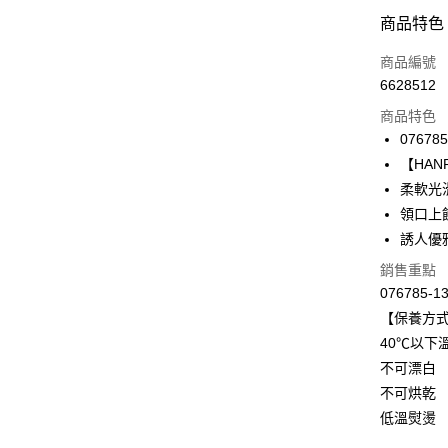
付款方式
商品特色
信用卡一
商品編號
6628512
信用卡分
商品特色
3 期 
076785
合作金
【HANRO
LINE Pay
華南商
柔軟光
Apple Pay
上海商
領口上
國泰世
誘人優
悠遊付
臺灣中
匯豐（
銷售重點
全盈+PAY
聯邦商
076785-1
元大商
ATM付款
【保養方
玉山商
40℃以下
台新國
不可漂白
台灣樂
運送方式
不可烘乾
付款後全家
低溫熨燙
出