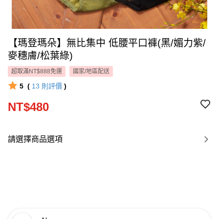
【瑪登瑪朵】無比集中 低腰平口褲(黑/媚力紫/
麥穗膚/松葉綠)
超取滿NT$888免運
國家/地區配送
5
(
13
則評價
)
NT$480
請選擇商品選項