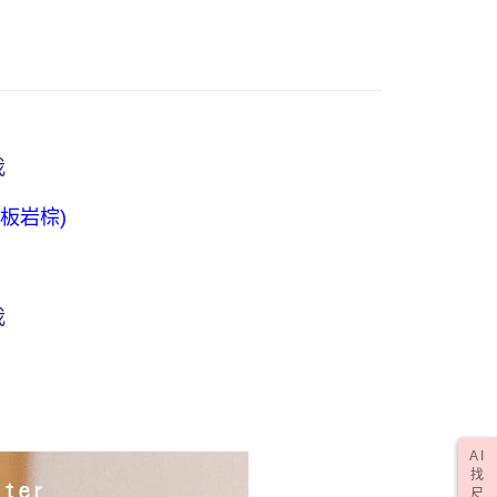
E先享後付」，若未經同意申辦者引起之損失，本公司不負相關責
0，滿NT$1,000(含以上)免運費
AFTEE先享後付」時，將依據個別帳號之用戶狀況，依本公司
核予不同之上限額度；若仍有額度不足之情形，本公司將視審查
0，滿NT$1,000(含以上)免運費
用戶進行身份認證。
一人註冊多個帳號或使用他人資訊註冊。若發現惡意使用之情
科技股份有限公司將有權停止該用戶之使用額度並採取法律行
50，滿NT$2,000(含以上)免運費
我
(訂單成立後，請主動於2天內與線上客服核對收
查看運費
期未確認訂單將自動取消)
板岩棕
)
我
AI
找
尺