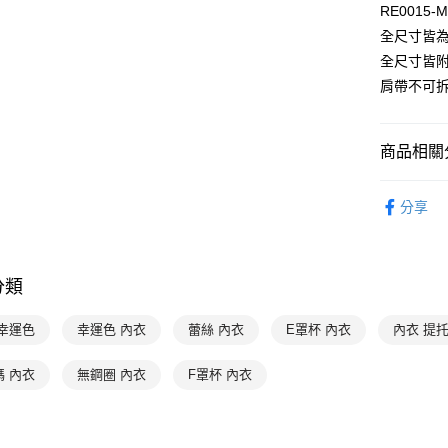
RE0015-
１．簡單
２．便利
全尺寸皆為
運送方式
３．安心
全尺寸皆
全家取貨付
肩帶不可
【「AFT
每筆NT$9
１．於結帳
付」結帳
付款後全家
２．訂單
商品相關分
３．收到繳
出
／ATM／
特別企劃
每筆NT$9
※ 請注意
分享
絡購買商品
限時優惠 
萊爾富取
先享後付
※ 交易是
特別企劃
每筆NT$9
是否繳費成
分類
付客戶支
付款後萊
每筆NT$9
【注意事
 幸運色
幸運色 內衣
蕾絲 內衣
E罩杯 內衣
內衣 提
１．透過由
交易，需
7-11取貨
碼 內衣
無鋼圈 內衣
F罩杯 內衣
求債權轉
每筆NT$9
２．關於
https://aft
付款後7-1
３．未成