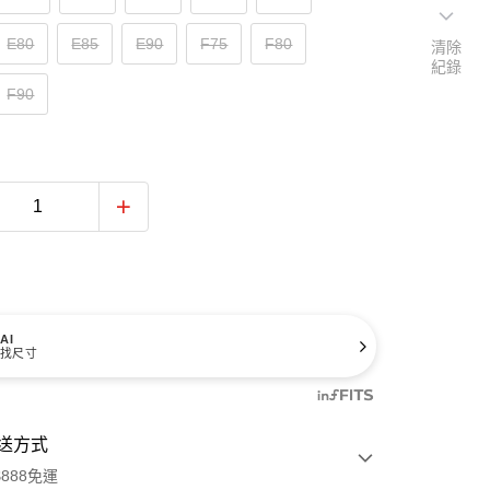
E80
E85
E90
F75
F80
清除
紀錄
F90
AI
找尺寸
送方式
888免運