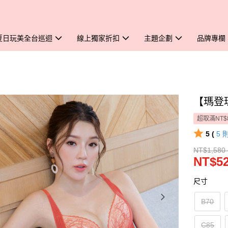
夏日玩美全台巡迴
線上獨家折扣
主題企劃
品牌專欄
【瑪登
超取滿NT$
5 (
5
NT$1,580 
NT$52
尺寸
B70
C85