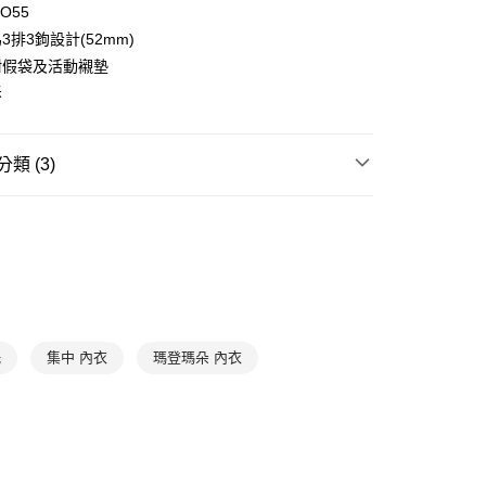
MO55
：不需註冊會員、不需綁卡、不需儲值。
：只要手機號碼，簡訊認證，即可結帳。
3排3鉤設計(52mm)
：先確認商品／服務後，再付款。
附假袋及活動襯墊
款$888免運-以PackAge+配客嘉循環箱包裝寄出
拆
EE先享後付」結帳流程】
0，滿NT$888(含以上)免運費
方式選擇「AFTEE先享後付」後，將跳轉至「AFTEE先享後
頁面，進行簡訊認證並確認金額後，即可完成結帳。
取貨$888免運-以PackAge+配客嘉循環箱包裝寄
成立數日內，您將收到繳費通知簡訊。
類 (3)
費通知簡訊後14天內，點擊此簡訊中的連結，可透過四大超商
網路銀行／等多元方式進行付款，方視為交易完成。
美麗回購清單 任3件1300
0，滿NT$888(含以上)免運費
：結帳手續完成當下不需立刻繳費，但若您需要取消訂單，請聯
的店家。未經商家同意取消之訂單仍視為有效，需透過AFTEE
| 折扣專區
網路獨家｜內衣任3件1300
貨付款
繳納相關費用。
否成功請以「AFTEE先享後付 」之結帳頁面顯示為準，若有關於
2026 星座🌟代表色
0，滿NT$1,000(含以上)免運費
功／繳費後需取消欲退款等相關疑問，請聯繫「AFTEE先享後
援中心」
https://netprotections.freshdesk.com/support/home
爾富取貨
0，滿NT$1,000(含以上)免運費
項】
托
集中 內衣
瑪登瑪朵 內衣
恩沛科技股份有限公司提供之「AFTEE先享後付」服務完成之
依本服務之必要範圍內提供個人資料，並將交易相關給付款項請
付款
讓予恩沛科技股份有限公司。
0，滿NT$1,000(含以上)免運費
個人資料處理事宜，請瀏覽以下網址：
ee.tw/terms/#terms3
1取貨
年的使用者請事先徵得法定代理人或監護人之同意方可使用