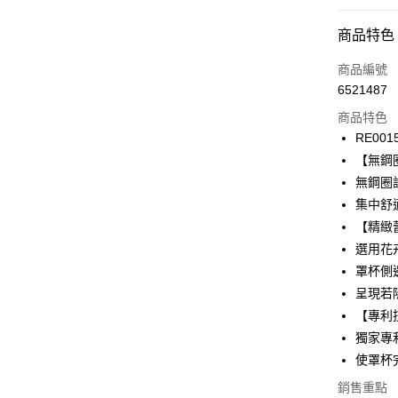
付款方式
商品特色
信用卡一
商品編號
6521487
信用卡分
商品特色
3 期 
RE001
合作金
【無鋼
超商取貨
華南商
無鋼圈
LINE Pay
上海商
集中舒
國泰世
【精緻
Apple Pay
臺灣中
選用花
匯豐（
悠遊付
聯邦商
罩杯側
元大商
全盈+PAY
呈現若
玉山商
【專利
台新國
AFTEE先
獨家專
台灣樂
相關說明
使罩杯
【關於「A
ATM付款
AFTEE
銷售重點
便利好安