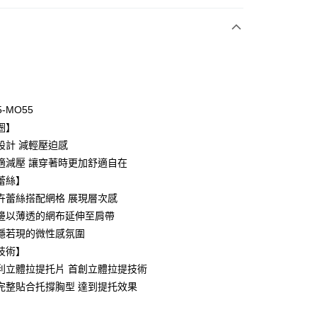
次付款
期付款
0 利率 每期
NT$173
21家銀行
5-MO55
庫商業銀行
第一商業銀行
圈】
付款
業銀行
彰化商業銀行
設計 減輕壓迫感
業儲蓄銀行
台北富邦商業銀行
適減壓 讓穿著時更加舒適自在
華商業銀行
兆豐國際商業銀行
蕾絲】
小企業銀行
台中商業銀行
卉蕾絲搭配網格 展現層次感
台灣）商業銀行
華泰商業銀行
業銀行
遠東國際商業銀行
邊以薄透的網布延伸至肩帶
業銀行
永豐商業銀行
隱若現的微性感氛圍
業銀行
星展（台灣）商業銀行
技術】
際商業銀行
中國信託商業銀行
享後付
利立體拉提托片 首創立體拉提技術
天信用卡公司
完整貼合托撐胸型 達到提托效果
FTEE先享後付」】
先享後付是「在收到商品之後才付款」的支付方式。 讓您購物簡單
心！