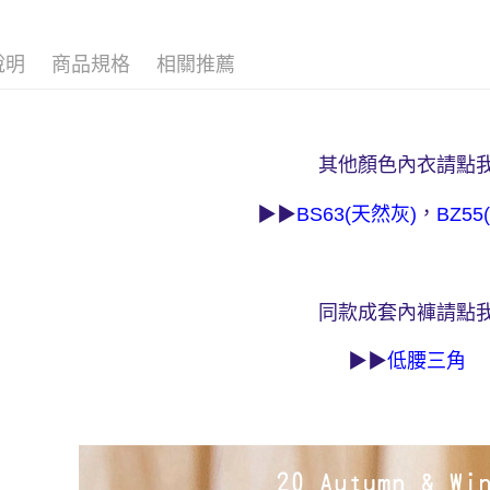
「AFTE
每筆NT$9
任。
４．使用「
宅配
即時審查
說明
商品規格
相關推薦
每筆NT$9
結果請求
５．嚴禁
離島宅配
形，恩沛
動。
每筆NT$1
其他顏色
內衣請點
海外宅配 
，
件資料，逾
▶▶
BS63(
天然灰
)
BZ55(
同款成套內褲請點
▶▶
低腰三角