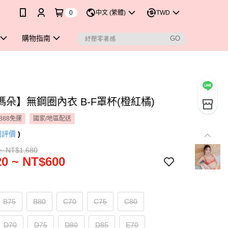
0
中文 (繁體)
TWD
購物指南
瑪朵】無鋼圈內衣 B-F罩杯(橙紅橘)
888免運
國家/地區配送
則評價
)
~ NT$1,680
0 ~ NT$600
B75
B80
C70
C75
C80
D70
D75
D80
D85
E70