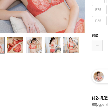
E75
F85
數量
付款與運
超取滿NT$