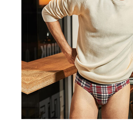
５．嚴禁
離島宅配
形，恩沛
動。
每筆NT$1
海外宅配 
件資料，逾