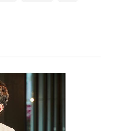
EE先享後付」結帳流程】
0，滿NT$888(含以上)免運費
方式選擇「AFTEE先享後付」後，將跳轉至「AFTEE先享後
頁面，進行簡訊認證並確認金額後，即可完成結帳。
取貨$888免運-以PackAge+配客嘉循環箱包裝寄
成立數日內，您將收到繳費通知簡訊。
費通知簡訊後14天內，點擊此簡訊中的連結，可透過四大超商
網路銀行／等多元方式進行付款，方視為交易完成。
0，滿NT$888(含以上)免運費
：結帳手續完成當下不需立刻繳費，但若您需要取消訂單，請聯
的店家。未經商家同意取消之訂單仍視為有效，需透過AFTEE
貨付款
繳納相關費用。
否成功請以「AFTEE先享後付 」之結帳頁面顯示為準，若有關於
0，滿NT$1,000(含以上)免運費
功／繳費後需取消欲退款等相關疑問，請聯繫「AFTEE先享後
援中心」
https://netprotections.freshdesk.com/support/home
爾富取貨
0，滿NT$1,000(含以上)免運費
項】
恩沛科技股份有限公司提供之「AFTEE先享後付」服務完成之
依本服務之必要範圍內提供個人資料，並將交易相關給付款項請
付款
讓予恩沛科技股份有限公司。
0，滿NT$1,000(含以上)免運費
個人資料處理事宜，請瀏覽以下網址：
ee.tw/terms/#terms3
1取貨
年的使用者請事先徵得法定代理人或監護人之同意方可使用
E先享後付」，若未經同意申辦者引起之損失，本公司不負相關責
0，滿NT$1,000(含以上)免運費
AFTEE先享後付」時，將依據個別帳號之用戶狀況，依本公司
核予不同之上限額度；若仍有額度不足之情形，本公司將視審查
0，滿NT$1,000(含以上)免運費
用戶進行身份認證。