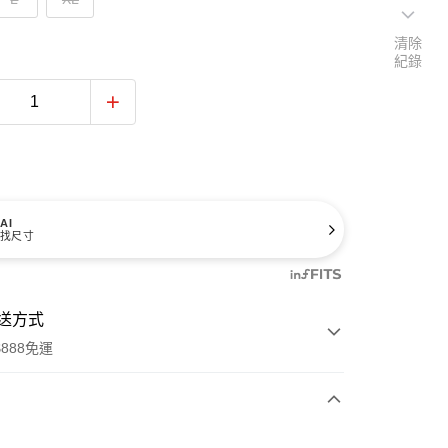
清除
紀錄
AI
找尺寸
送方式
888免運
次付款