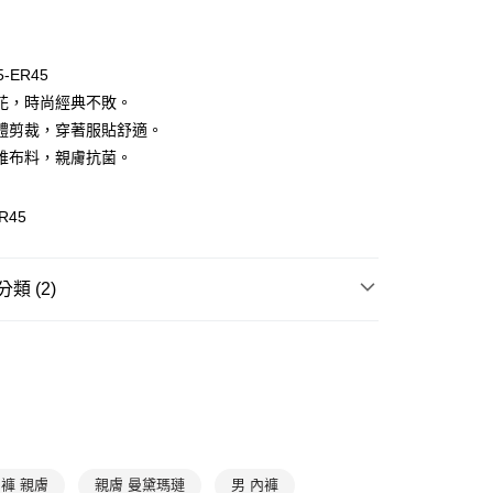
期付款
0 利率 每期
NT$140
21家銀行
5-ER45
庫商業銀行
第一商業銀行
花，時尚經典不敗。
付款
業銀行
彰化商業銀行
體剪裁，穿著服貼舒適。
業儲蓄銀行
台北富邦商業銀行
維布料，親膚抗菌。
華商業銀行
兆豐國際商業銀行
小企業銀行
台中商業銀行
台灣）商業銀行
華泰商業銀行
R45
業銀行
遠東國際商業銀行
業銀行
永豐商業銀行
業銀行
星展（台灣）商業銀行
類 (2)
際商業銀行
中國信託商業銀行
享後付
天信用卡公司
de Marie
Dayneer 男性內著
FTEE先享後付」】
男性內褲
先享後付是「在收到商品之後才付款」的支付方式。 讓您購物簡單
心！
：不需註冊會員、不需綁卡、不需儲值。
：只要手機號碼，簡訊認證，即可結帳。
：先確認商品／服務後，再付款。
款$888免運-以PackAge+配客嘉循環箱包裝寄出
褲 親膚
親膚 曼黛瑪璉
男 內褲