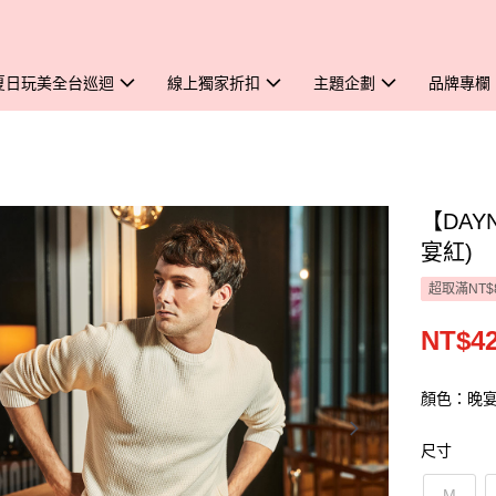
夏日玩美全台巡迴
線上獨家折扣
主題企劃
品牌專欄
【DAY
宴紅)
超取滿NT$
NT$4
顏色：晚
尺寸
M