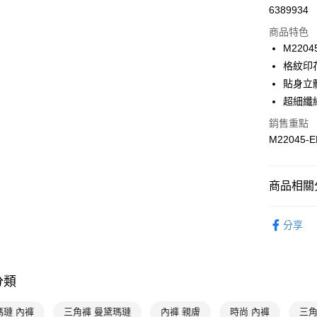
6389934
信用卡分
商品特色
3 期 
M2204
合作金
格紋印
超商取貨
華南商
貼身立
LINE Pay
上海商
超細纖
國泰世
Apple Pay
銷售重點
臺灣中
匯豐（
M22045-E
悠遊付
聯邦商
元大商
全盈+PAY
玉山商
商品相關分
台新國
AFTEE先
台灣樂
曼黛瑪璉 Mo
相關說明
分享
【關於「A
👉 挑內褲
ATM付款
AFTEE
便利好安
１．簡單
分類
２．便利
運送方式
３．安心
全家取貨付
瑪璉 內褲
三角褲 曼黛瑪璉
內褲 親膚
時尚 內褲
三角