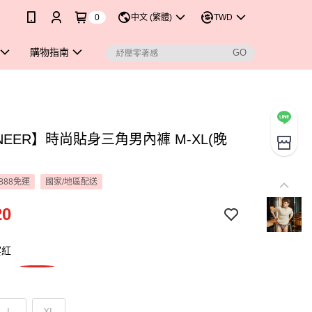
0
中文 (繁體)
TWD
購物指南
NEER】時尚貼身三角男內褲 M-XL(晚
888免運
國家/地區配送
20
宴紅
L
XL