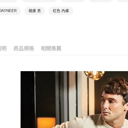
【「AFT
每筆NT$9
１．於結帳
DAYNEER
親膚 男
紅色 內褲
付」結帳
付款後全家
２．訂單
３．收到繳
出
／ATM／
每筆NT$9
※ 請注意
絡購買商品
萊爾富取
先享後付
※ 交易是
說明
商品規格
相關推薦
每筆NT$9
是否繳費成
付客戶支
付款後萊
每筆NT$9
【注意事
１．透過由
交易，需
7-11取貨
求債權轉
每筆NT$9
２．關於
https://aft
付款後7-1
３．未成
「AFTE
每筆NT$9
任。
４．使用「
宅配
即時審查
每筆NT$9
結果請求