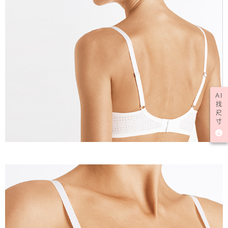
AI
找
尺
寸