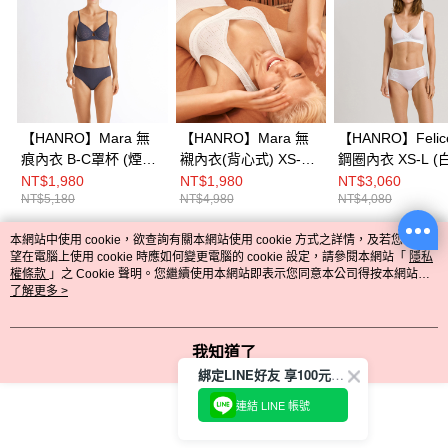
【HANRO】Mara 無
【HANRO】Mara 無
【HANRO】Feli
痕內衣 B-C罩杯 (煙燻
襯內衣(背心式) XS-M
鋼圈內衣 XS-L (白
灰)
(珍珠白)
NT$1,980
NT$1,980
NT$3,060
NT$5,180
NT$4,980
NT$4,080
本網站中使用 cookie，欲查詢有關本網站使用 cookie 方式之詳情，及若您不希
熱門標籤
望在電腦上使用 cookie 時應如何變更電腦的 cookie 設定，請參閱本網站「
隱私
權條款
」之 Cookie 聲明。您繼續使用本網站即表示您同意本公司得按本網站使
用條款之 Cookie 聲明使用 cookie。
了解更多 >
我知道了
綁定LINE好友 享100元折價券
連結 LINE 帳號