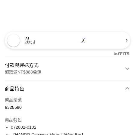
AI
找尺寸
付款與運送方式
超取滿NT$888免運
付款方式
商品特色
信用卡一次付款
商品編號
信用卡分期付款
6325580
3 期 0 利率 每期
NT$660
21家銀行
商品特色
合作金庫商業銀行
第一商業銀行
LINE Pay
072802-0102
華南商業銀行
彰化商業銀行
【HANRO Daywear Mara U/Wire Bra】