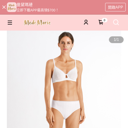
曼黛瑪璉
開啟APP
立即下載APP最高領$700！
0
1
/
1