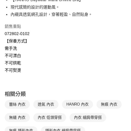
Apple Pay
上海商業儲蓄銀行
台北富邦商業銀行
國泰世華商業銀行
兆豐國際商業銀行
現代感簡約設計的運動風。
悠遊付
臺灣中小企業銀行
台中商業銀行
內襯具透氣網孔設計，穿著輕盈、自然貼身。
匯豐（台灣）商業銀行
華泰商業銀行
全盈+PAY
聯邦商業銀行
遠東國際商業銀行
銷售重點
元大商業銀行
永豐商業銀行
ATM付款
072802-0102
玉山商業銀行
星展（台灣）商業銀行
【保養方式】
台新國際商業銀行
中國信託商業銀行
運送方式
需手洗
台灣樂天信用卡公司
不可漂白
付款後全家取貨$888免運-以PackAge+配客嘉循環箱包裝寄出
不可烘乾
每筆NT$90，滿NT$888(含以上)免運費
不可熨燙
付款後萊爾富取貨
每筆NT$90，滿NT$1,000(含以上)免運費
相關分類
付款後7-11取貨
每筆NT$90，滿NT$1,000(含以上)免運費
蕾絲 內衣
透氣 內衣
HANRO 內衣
無痕 內衣
宅配
無縫 內衣
內衣 低領穿搭
內衣 細肩帶穿搭
每筆NT$90，滿NT$1,000(含以上)免運費
無痕 隱形內衣
隱形內衣 細肩帶穿搭