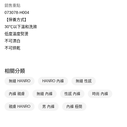
全盈+PAY
聯邦商業銀行
遠東國際商業銀行
銷售重點
元大商業銀行
永豐商業銀行
ATM付款
073078-H004
玉山商業銀行
星展（台灣）商業銀行
【保養方式】
台新國際商業銀行
中國信託商業銀行
運送方式
30℃以下溫和洗滌
台灣樂天信用卡公司
低度溫度熨燙
付款後全家取貨$888免運-以PackAge+配客嘉循環箱包裝寄出
不可漂白
每筆NT$90，滿NT$888(含以上)免運費
不可烘乾
付款後萊爾富取貨
每筆NT$90，滿NT$1,000(含以上)免運費
相關分類
付款後7-11取貨
每筆NT$90，滿NT$1,000(含以上)免運費
無縫 HANRO
HANRO 內褲
無縫 性感
宅配
內褲 親膚
無縫 內褲
性感 內褲
時尚 內褲
每筆NT$90，滿NT$1,000(含以上)免運費
親膚 HANRO
男 內褲
內褲 極簡