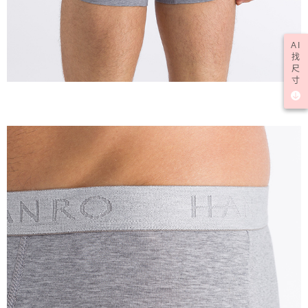
AI
找
尺
寸