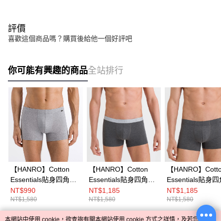
評價
喜歡這個商品嗎？購買後給他一個好評吧
你可能有興趣的商品
全站排行
【HANRO】Cotton
【HANRO】Cotton
【HANRO】Cott
Essentials貼身四角男
Essentials貼身四角男
Essentials貼身
內褲(紗灰)
內褲S-XL(深灰)
內褲S-XL(深灰)
NT$990
NT$1,185
NT$1,185
NT$1,580
NT$1,580
NT$1,580
本網站中使用 cookie，欲查詢有關本網站使用 cookie 方式之詳情，及若您不希