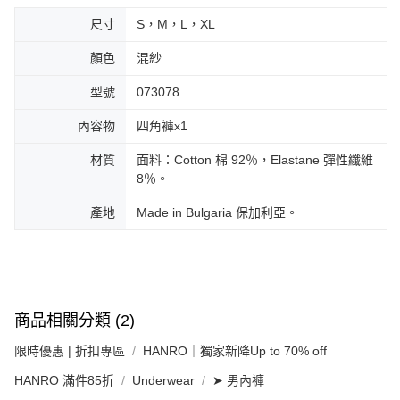
尺寸
S，M，L，XL
顏色
混紗
型號
073078
內容物
四角褲x1
材質
面料：Cotton 棉 92％，Elastane 彈性纖維
8％。
產地
Made in Bulgaria 保加利亞。
商品相關分類 (2)
限時優惠 | 折扣專區
HANRO｜獨家新降Up to 70% off
HANRO 滿件85折
Underwear
➤ 男內褲