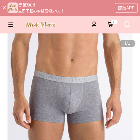
曼黛瑪璉
開啟APP
立即下載APP最高領$700！
0
1
/
1