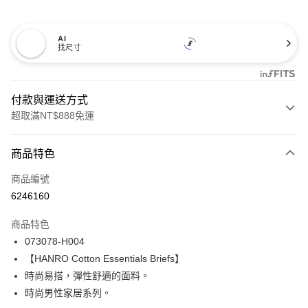
AI
找尺寸
付款與運送方式
超取滿NT$888免運
付款方式
商品特色
信用卡一次付款
商品編號
信用卡分期付款
6246160
3 期 0 利率 每期
NT$263
21家銀行
商品特色
合作金庫商業銀行
第一商業銀行
LINE Pay
073078-H004
華南商業銀行
彰化商業銀行
【HANRO Cotton Essentials Briefs】
Apple Pay
上海商業儲蓄銀行
台北富邦商業銀行
國泰世華商業銀行
兆豐國際商業銀行
時尚易搭，彈性舒適的面料。
悠遊付
臺灣中小企業銀行
台中商業銀行
時尚男性家居系列。
匯豐（台灣）商業銀行
華泰商業銀行