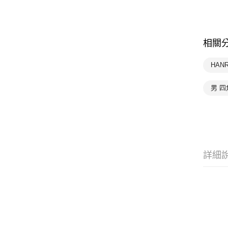
相關
HAN
男 四
詳細