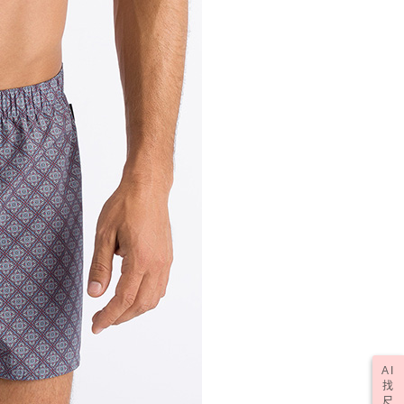
AI
找
尺