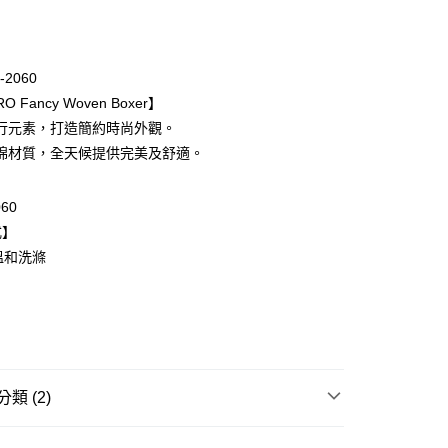
期付款
0 利率 每期
NT$430
21家銀行
-2060
庫商業銀行
第一商業銀行
O Fancy Woven Boxer】
業銀行
彰化商業銀行
行元素，打造簡約時尚外觀。
業儲蓄銀行
台北富邦商業銀行
棉材質，全天候提供完美及舒適。
華商業銀行
兆豐國際商業銀行
小企業銀行
台中商業銀行
台灣）商業銀行
華泰商業銀行
060
業銀行
遠東國際商業銀行
式】
業銀行
永豐商業銀行
溫和洗滌
業銀行
星展（台灣）商業銀行
際商業銀行
中國信託商業銀行
天信用卡公司
取貨$888免運-以PackAge+配客嘉循環箱包裝寄
類 (2)
0，滿NT$888(含以上)免運費
| 折扣專區
HANRO｜獨家新降Up to 70% off
爾富取貨