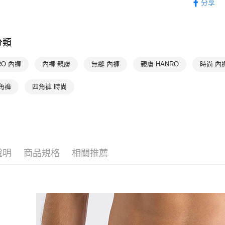
分享
HANRO 
每筆NT$9
付款後7-1
分類
每筆NT$9
宅配
RO 內褲
內褲 親膚
無縫 內褲
親膚 HANRO
時尚 內
每筆NT$9
角褲
四角褲 時尚
說明
商品規格
相關推薦