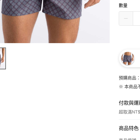
數量
預購商品：
※ 本商品
付款與運
超取滿NT$
付款方式
商品特色
信用卡一