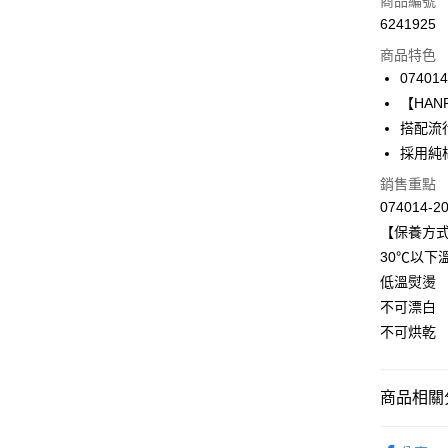
商品編號
6241925
信用卡分
商品特色
3 期 
074014
合作金
【HANR
LINE Pay
華南商
搭配流
Apple Pay
上海商
採用純
國泰世
悠遊付
銷售重點
臺灣中
匯豐（
074014-2
全盈+PAY
聯邦商
【保養方
元大商
ATM付款
30℃以下
玉山商
低溫熨燙
台新國
不可漂白
台灣樂
運送方式
不可烘乾
付款後全家
出
商品相關分
每筆NT$9
限時優惠 
付款後萊