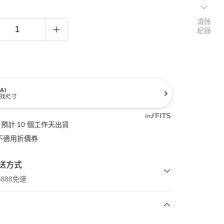
清除
紀錄
AI
找尺寸
預計 10 個工作天出貨
不適用折價券
送方式
888免運
次付款