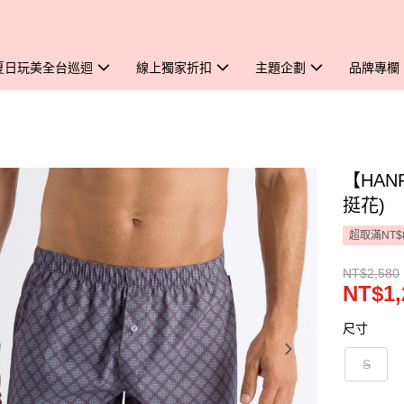
夏日玩美全台巡迴
線上獨家折扣
主題企劃
品牌專欄
【HAN
挺花)
超取滿NT$
NT$2,580
NT$1,
尺寸
S