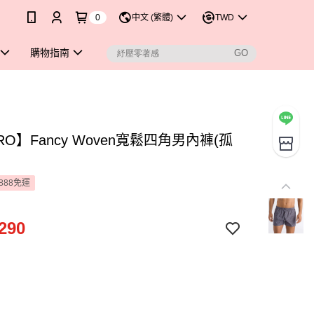
0
中文 (繁體)
TWD
購物指南
RO】Fancy Woven寬鬆四角男內褲(孤
888免運
290