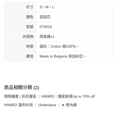
尺寸
S，M，L
顏色
孤挺花
型號
074014
內容物
四角褲x1
材質
面料：Cotton 棉100％。
產地
Made in Bulgaria 保加利亞。
商品相關分類 (2)
限時優惠 | 折扣專區
HANRO｜獨家新降Up to 70% off
HANRO 滿件85折
Underwear
➤ 男內褲