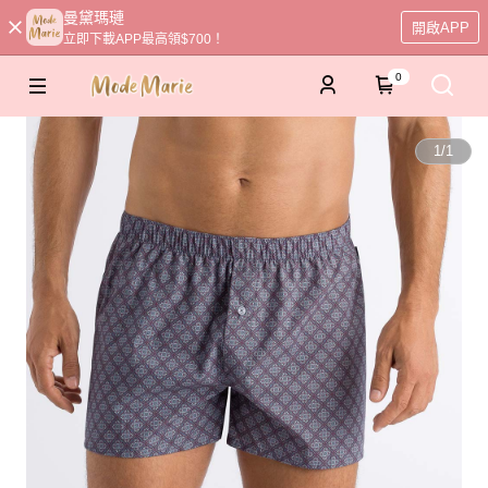
曼黛瑪璉
開啟APP
立即下載APP最高領$700！
0
1
/
1