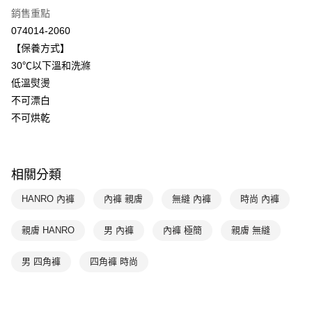
全盈+PAY
聯邦商業銀行
遠東國際商業銀行
銷售重點
元大商業銀行
永豐商業銀行
ATM付款
074014-2060
玉山商業銀行
星展（台灣）商業銀行
【保養方式】
台新國際商業銀行
中國信託商業銀行
運送方式
30℃以下溫和洗滌
台灣樂天信用卡公司
低溫熨燙
付款後全家取貨$888免運-以PackAge+配客嘉循環箱包裝寄出
不可漂白
每筆NT$90，滿NT$888(含以上)免運費
不可烘乾
付款後萊爾富取貨
每筆NT$90，滿NT$1,000(含以上)免運費
相關分類
付款後7-11取貨
每筆NT$90，滿NT$1,000(含以上)免運費
HANRO 內褲
內褲 親膚
無縫 內褲
時尚 內褲
宅配
親膚 HANRO
男 內褲
內褲 極簡
親膚 無縫
每筆NT$90，滿NT$1,000(含以上)免運費
男 四角褲
四角褲 時尚