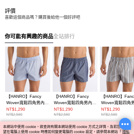
評價
喜歡這個商品嗎？購買後給他一個好評吧
你可能有興趣的商品
全站排行
【HANRO】Fancy
【HANRO】Fancy
【HANRO】Fanc
Woven寬鬆四角男內褲
Woven寬鬆四角男內褲
Woven寬鬆四角
(淺藍)
(藍)
(經典紋)
NT$1,290
NT$1,290
NT$1,290
NT$2,580
NT$2,580
NT$2,580
本網站中使用 cookie，欲查詢有關本網站使用 cookie 方式之詳情，及若您不希
熱門標籤
望在電腦上使用 cookie 時應如何變更電腦的 cookie 設定，請參閱本網站「
隱私