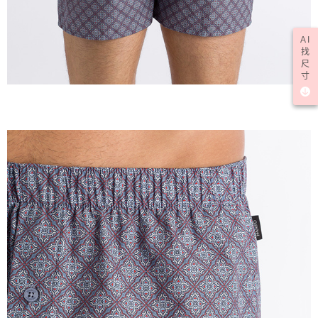
AI
找
尺
寸