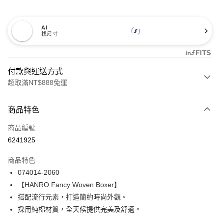
AI
找尺寸
付款與運送方式
超取滿NT$888免運
付款方式
商品特色
信用卡一次付款
商品編號
信用卡分期付款
6241925
3 期 0 利率 每期
NT$430
21家銀行
商品特色
合作金庫商業銀行
第一商業銀行
LINE Pay
074014-2060
華南商業銀行
彰化商業銀行
【HANRO Fancy Woven Boxer】
Apple Pay
上海商業儲蓄銀行
台北富邦商業銀行
國泰世華商業銀行
兆豐國際商業銀行
搭配流行元素，打造簡約時尚外觀。
悠遊付
臺灣中小企業銀行
台中商業銀行
採用純棉材質，全天候提供完美及舒適。
匯豐（台灣）商業銀行
華泰商業銀行