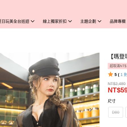
夏日玩美全台巡迴
線上獨家折扣
主題企劃
品牌專欄
【瑪登瑪朵
超取滿NT$
5 (
1
NT$2,480
NT$5
尺寸
D80