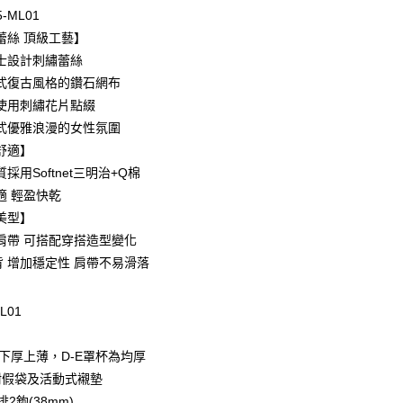
0 利率 每期
NT$199
21家銀行
5-ML01
庫商業銀行
第一商業銀行
蕾絲 頂級工藝】
付款
業銀行
彰化商業銀行
士設計刺繡蕾絲
業儲蓄銀行
台北富邦商業銀行
式復古風格的鑽石網布
華商業銀行
兆豐國際商業銀行
使用刺繡花片點綴
小企業銀行
台中商業銀行
式優雅浪漫的女性氛圍
台灣）商業銀行
華泰商業銀行
業銀行
遠東國際商業銀行
舒適】
業銀行
永豐商業銀行
採用Softnet三明治+Q棉
業銀行
星展（台灣）商業銀行
適 輕盈快乾
際商業銀行
中國信託商業銀行
享後付
美型】
天信用卡公司
肩帶 可搭配穿搭造型變化
FTEE先享後付」】
先享後付是「在收到商品之後才付款」的支付方式。 讓您購物簡單
背 增加穩定性 肩帶不易滑落
心！
：不需註冊會員、不需綁卡、不需儲值。
：只要手機號碼，簡訊認證，即可結帳。
L01
：先確認商品／服務後，再付款。
款-以PackAge+配客嘉循環箱包裝寄出
為下厚上薄，D-E罩杯為均厚
EE先享後付」結帳流程】
0，滿NT$1,000(含以上)免運費
方式選擇「AFTEE先享後付」後，將跳轉至「AFTEE先享後
附假袋及活動式襯墊
頁面，進行簡訊認證並確認金額後，即可完成結帳。
2鉤(38mm)