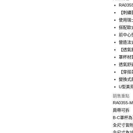
3 期 
RA035
合作金
【刺繡
超商取貨
華南商
使用瑞
LINE Pay
上海商
搭配歐
國泰世
前中心
Apple Pay
臺灣中
營造法
匯豐（
悠遊付
聯邦商
【透氣
元大商
全盈+PAY
罩杯材質
玉山商
透氣舒
台新國
AFTEE先
【穿搭
台灣樂
相關說明
變換式
【關於「A
ATM付款
AFTEE
U型美
便利好安
銷售重點
１．簡單
２．便利
RA0355-M
運送方式
３．安心
肩帶可拆
全家取貨付
B-C罩杯
【「AFT
每筆NT$9
１．於結帳
全尺寸皆
付」結帳
全尺寸為3排