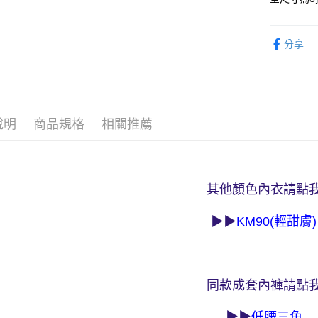
付款後全家
２．訂單
３．收到繳
每筆NT$9
／ATM／
※ 請注意
分享
萊爾富取
絡購買商品
先享後付
每筆NT$9
※ 交易是
是否繳費成
付款後萊
付客戶支
每筆NT$9
說明
商品規格
相關推薦
【注意事
7-11取貨
１．透過由
交易，需
每筆NT$9
求債權轉
２．關於
付款後7-1
其他顏色內衣請點
https://aft
每筆NT$9
３．未成
▶▶
KM90(輕甜膚)
「AFTE
宅配
任。
４．使用「
每筆NT$9
即時審查
結果請求
離島宅配
同款成套內褲請點
５．嚴禁
每筆NT$1
形，恩沛
動。
▶▶
低腰三角