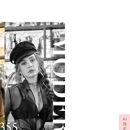
(訂單成立後，請主動於2天內與線上客服核對收
查看運費
期未確認訂單將自動取消)
AI
找
尺