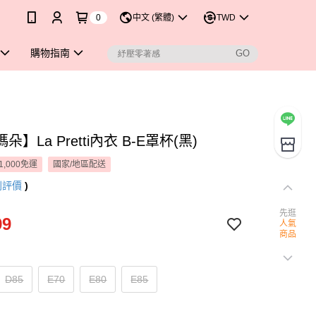
0
中文 (繁體)
TWD
購物指南
】La Pretti內衣 B-E罩杯(黑)
1,000免運
國家/地區配送
則評價
)
先逛
99
人氣
商品
D85
E70
E80
E85