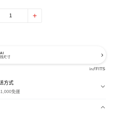
AI
找尺寸
送方式
1,000免運
次付款
期付款