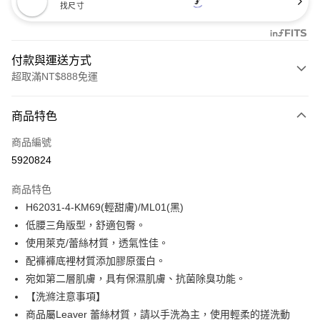
找尺寸
付款與運送方式
超取滿NT$888免運
付款方式
商品特色
信用卡一次付款
商品編號
信用卡分期付款
5920824
3 期 0 利率 每期
NT$165
21家銀行
商品特色
合作金庫商業銀行
第一商業銀行
超商取貨付款
H62031-4-KM69(輕甜膚)/ML01(黑)
華南商業銀行
彰化商業銀行
低腰三角版型，舒適包臀。
LINE Pay
上海商業儲蓄銀行
台北富邦商業銀行
國泰世華商業銀行
兆豐國際商業銀行
使用萊克/蕾絲材質，透氣性佳。
Apple Pay
臺灣中小企業銀行
台中商業銀行
配褲褲底裡材質添加膠原蛋白。
匯豐（台灣）商業銀行
華泰商業銀行
宛如第二層肌膚，具有保濕肌膚、抗菌除臭功能。
悠遊付
聯邦商業銀行
遠東國際商業銀行
【洗滌注意事項】
元大商業銀行
永豐商業銀行
全盈+PAY
商品屬Leaver 蕾絲材質，請以手洗為主，使用輕柔的搓洗動
玉山商業銀行
星展（台灣）商業銀行