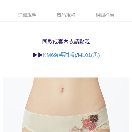
易，需依本服務之必要範圍內提供個人資料，並將交易相關給付款項請求債
權轉讓予恩沛科技股份有限公司。
付款後7-11取貨
２．關於個人資料處理事宜，請瀏覽以下網址：
詳細說明
商品規格
相關推薦
每筆NT$90，滿NT$1,000(含以上)免運費
https://aftee.tw/terms/#terms3
３．未成年的使用者請事先徵得法定代理人或監護人之同意方可使用
宅配
「AFTEE先享後付」，若未經同意申辦者引起之損失，本公司不負相關責
任。
每筆NT$90，滿NT$1,000(含以上)免運費
同款成套內衣請點我
４．使用「AFTEE先享後付」時，將依據個別帳號之用戶狀況，依本公司即
時審查核予不同之上限額度；若仍有額度不足之情形，本公司將視審查結果
離島宅配
請求用戶進行身份認證。
▶▶
KM69(輕甜膚)
/
ML01(黑)
每筆NT$150，滿NT$2,000(含以上)免運費
５．嚴禁一人註冊多個帳號或使用他人資訊註冊。若發現惡意使用之情形，
恩沛科技股份有限公司將有權停止該用戶之使用額度並採取法律行動。
海外宅配 (訂單成立後，請主動於2天內與線上客服核對收
查看運費
件資料，逾期未確認訂單將自動取消)