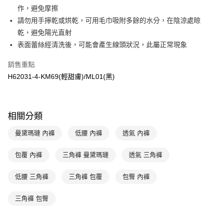
作，避免摩擦
台新國際商業銀行
中國信託商業銀行
AFTEE先享後付
台灣樂天信用卡公司
請勿用手擰乾或烘乾，可用毛巾吸附多餘的水分，在陰涼處晾
相關說明
【關於「AFTEE先享後付」】
乾，避免陽光直射
ATM付款
AFTEE先享後付是「在收到商品之後才付款」的支付方式。 讓您購物簡單
表面蕾絲經清洗後，可能會產生線頭狀況，此屬正常現象
便利好安心！
１．簡單：不需註冊會員、不需綁卡、不需儲值。
運送方式
銷售重點
２．便利：只要手機號碼，簡訊認證，即可結帳。
３．安心：先確認商品／服務後，再付款。
H62031-4-KM69(輕甜膚)/ML01(黑)
全家取貨付款$888免運-以PackAge+配客嘉循環箱包裝寄出
每筆NT$90，滿NT$888(含以上)免運費
【「AFTEE先享後付」結帳流程】
１．於結帳方式選擇「AFTEE先享後付」後，將跳轉至「AFTEE先享後付」
付款後全家取貨$888免運-以PackAge+配客嘉循環箱包裝寄出
結帳頁面，進行簡訊認證並確認金額後，即可完成結帳。
相關分類
２．訂單成立數日內，您將收到繳費通知簡訊。
每筆NT$90，滿NT$888(含以上)免運費
３．收到繳費通知簡訊後14天內，點擊此簡訊中的連結，可透過四大超商／
曼黛瑪璉 內褲
低腰 內褲
透氣 內褲
ATM／網路銀行／等多元方式進行付款，方視為交易完成。
萊爾富取貨付款
※ 請注意：結帳手續完成當下不需立刻繳費，但若您需要取消訂單，請聯絡
每筆NT$90，滿NT$1,000(含以上)免運費
購買商品的店家。未經商家同意取消之訂單仍視為有效，需透過AFTEE先享
包覆 內褲
三角褲 曼黛瑪璉
透氣 三角褲
後付繳納相關費用。
付款後萊爾富取貨
※ 交易是否成功請以「AFTEE先享後付 」之結帳頁面顯示為準，若有關於
低腰 三角褲
三角褲 包覆
包臀 內褲
是否繳費成功／繳費後需取消欲退款等相關疑問，請聯繫「AFTEE先享後付
每筆NT$90，滿NT$1,000(含以上)免運費
客戶支援中心」
https://netprotections.freshdesk.com/support/home
三角褲 包臀
7-11取貨付款
【注意事項】
１．透過由恩沛科技股份有限公司提供之「AFTEE先享後付」服務完成之交
每筆NT$90，滿NT$1,000(含以上)免運費