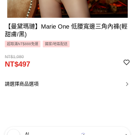
【曼黛瑪璉】Marie One 低腰寬邊三角內褲(輕
甜膚/黑)
超取滿NT$888免運
國家/地區配送
NT$1,080
NT$497
請選擇商品選項
AI