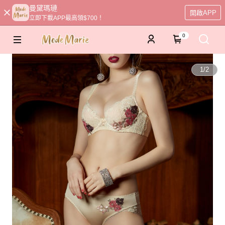
曼黛瑪璉
開啟APP
立即下載APP最高領$700！
0
1
/
2