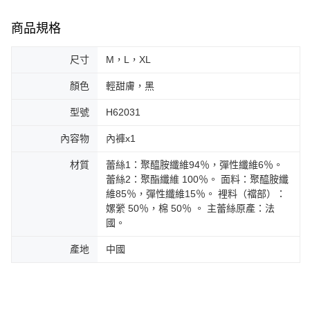
商品規格
尺寸
M，L，XL
顏色
輕甜膚，黑
型號
H62031
內容物
內褲x1
材質
蕾絲1：聚醯胺纖維94％，彈性纖維6％。
蕾絲2：聚酯纖維 100％。 面料：聚醯胺纖
維85％，彈性纖維15％。 裡料（襠部）：
嫘縈 50％，棉 50％ 。 主蕾絲原產：法
國。
產地
中國