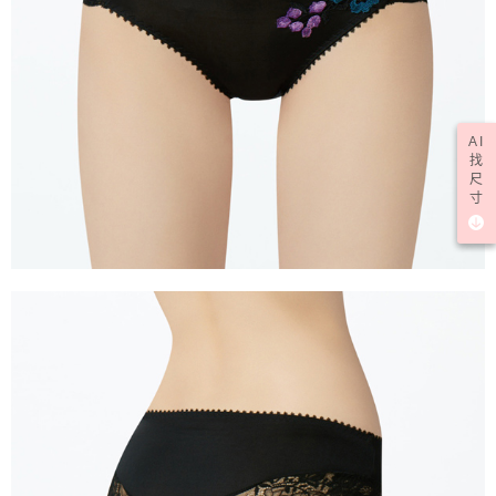
AI
找
尺
寸