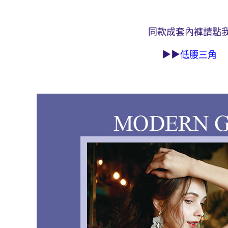
海外宅配 
件資料，逾
同款成套內褲請點
▶▶
低腰三角