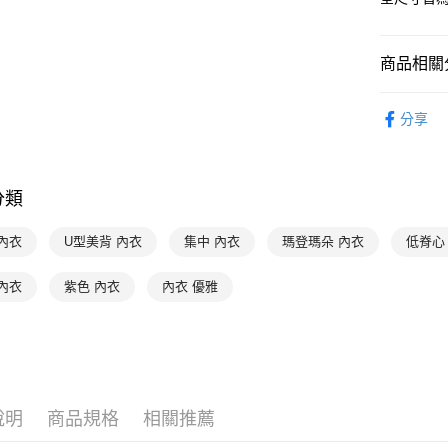
付款後全家
２．訂單
３．收到繳
出
／ATM／
每筆NT$9
※ 請注意
商品相關分
絡購買商品
萊爾富取
先享後付
特別企劃
※ 交易是
分享
每筆NT$9
是否繳費成
限時優惠 
付客戶支
付款後萊
每筆NT$9
【注意事
分類
１．透過由
交易，需
7-11取貨
求債權轉
內衣
U型美背 內衣
集中 內衣
瑪登瑪朵 內衣
低脊心
每筆NT$9
２．關於
https://aft
付款後7-1
內衣
紫色 內衣
內衣 優雅
３．未成
「AFTE
每筆NT$9
任。
４．使用「
宅配
即時審查
每筆NT$9
結果請求
５．嚴禁
離島宅配
說明
商品規格
相關推薦
形，恩沛
動。
每筆NT$1