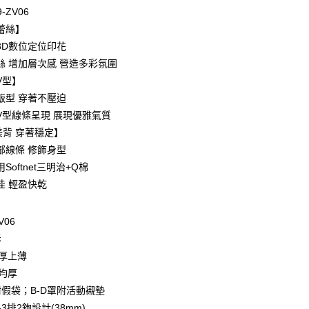
0 利率 每期
NT$200
21家銀行
9-ZV06
庫商業銀行
第一商業銀行
蕾絲】
付款
業銀行
彰化商業銀行
3D數位定位印花
業儲蓄銀行
台北富邦商業銀行
絲 增加層次感 營造多彩氛圍
華商業銀行
兆豐國際商業銀行
V型】
小企業銀行
台中商業銀行
版型 穿著不壓迫
台灣）商業銀行
華泰商業銀行
業銀行
遠東國際商業銀行
V型線條呈現 展現優雅氣質
業銀行
永豐商業銀行
美背 穿著穩定】
業銀行
星展（台灣）商業銀行
部線條 修飾身型
際商業銀行
中國信託商業銀行
享後付
Softnet三明治+Q棉
天信用卡公司
佳 輕盈快乾
FTEE先享後付」】
先享後付是「在收到商品之後才付款」的支付方式。 讓您購物簡單
心！
V06
：不需註冊會員、不需綁卡、不需儲值。
：只要手機號碼，簡訊認證，即可結帳。
拆
：先確認商品／服務後，再付款。
下厚上薄
款$888免運-以PackAge+配客嘉循環箱包裝寄出
為均厚
EE先享後付」結帳流程】
0，滿NT$888(含以上)免運費
方式選擇「AFTEE先享後付」後，將跳轉至「AFTEE先享後
假袋；B-D罩附活動襯墊
頁面，進行簡訊認證並確認金額後，即可完成結帳。
3排2鉤設計(38mm)