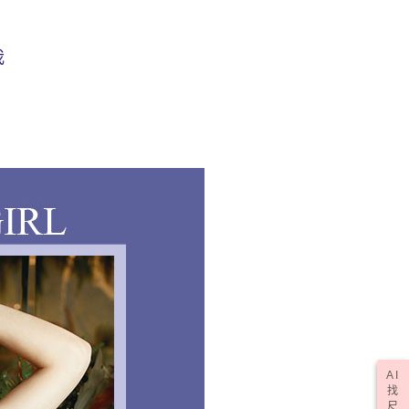
(訂單成立後，請主動於2天內與線上客服核對收
查看運費
期未確認訂單將自動取消)
我
AI
找
尺