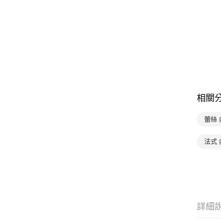
相關
蕾絲 
法式 
詳細