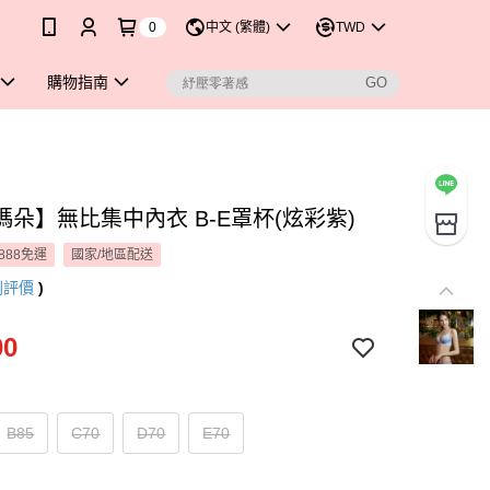
0
中文 (繁體)
TWD
購物指南
瑪朵】無比集中內衣 B-E罩杯(炫彩紫)
888免運
國家/地區配送
則評價
)
00
B85
C70
D70
E70