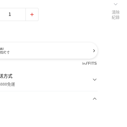
清除
紀錄
AI
找尺寸
送方式
888免運
次付款
期付款