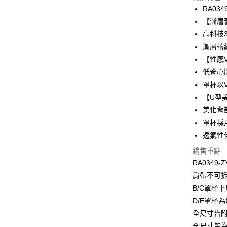
3 期 
RA034
合作金
【漸層
超商取貨
華南商
高科技
LINE Pay
上海商
漸層蕾
國泰世
【性感
Apple Pay
臺灣中
低脊心
匯豐（
悠遊付
聯邦商
罩杯以
元大商
全盈+PAY
【U型
玉山商
美化背
台新國
AFTEE先
罩杯採用
台灣樂
相關說明
透氣性
【關於「A
ATM付款
AFTEE
銷售重點
便利好安
RA0349-Z
１．簡單
２．便利
肩帶不可
運送方式
３．安心
B/C罩杯
全家取貨付
D/E罩杯
【「AFT
每筆NT$9
１．於結帳
全尺寸皆附
付」結帳
全尺寸皆為