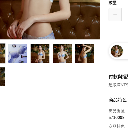
數量
付款與運
超取滿NT$
付款方式
商品特色
信用卡一
商品編號
5710099
信用卡分
商品特色