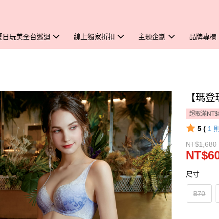
夏日玩美全台巡迴
線上獨家折扣
主題企劃
品牌專欄
【瑪登
超取滿NT$
5 (
1
NT$1,680
NT$6
尺寸
B70