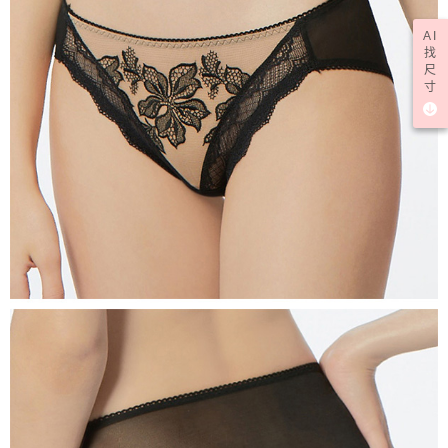
AI
找
尺
寸