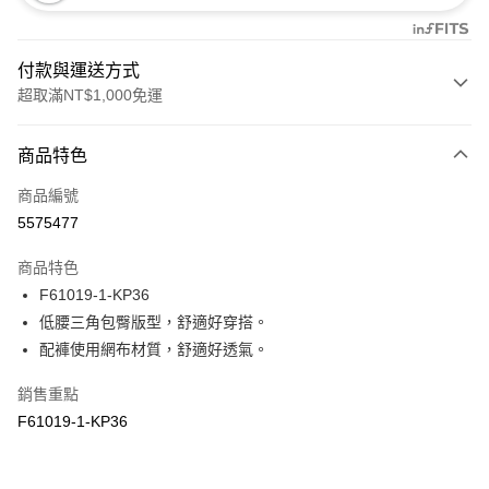
付款與運送方式
超取滿NT$1,000免運
付款方式
商品特色
信用卡一次付款
商品編號
信用卡分期付款
5575477
3 期 0 利率 每期
NT$140
21家銀行
商品特色
合作金庫商業銀行
第一商業銀行
超商取貨付款
F61019-1-KP36
華南商業銀行
彰化商業銀行
低腰三角包臀版型，舒適好穿搭。
LINE Pay
上海商業儲蓄銀行
台北富邦商業銀行
國泰世華商業銀行
兆豐國際商業銀行
配褲使用網布材質，舒適好透氣。
Apple Pay
臺灣中小企業銀行
台中商業銀行
銷售重點
匯豐（台灣）商業銀行
華泰商業銀行
悠遊付
聯邦商業銀行
遠東國際商業銀行
F61019-1-KP36
元大商業銀行
永豐商業銀行
全盈+PAY
玉山商業銀行
星展（台灣）商業銀行
台新國際商業銀行
中國信託商業銀行
AFTEE先享後付