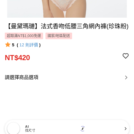
【曼黛瑪璉】法式香吻低腰三角網內褲(珍珠粉)
超取滿NT$1,000免運
國家/地區配送
5
(
12
則評價
)
NT$420
請選擇商品選項
AI
找尺寸