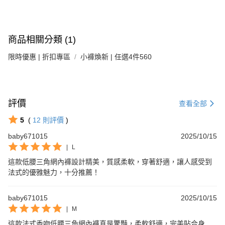
商品相關分類 (1)
限時優惠 | 折扣專區
小褲煥新 | 任選4件560
評價
查看全部
5
(
12
則評價
)
baby671015
2025/10/15
|
L
這款低腰三角網內褲設計精美，質感柔軟，穿著舒適，讓人感受到
法式的優雅魅力，十分推薦！
baby671015
2025/10/15
|
M
這款法式香吻低腰三角網內褲真是驚豔，柔軟舒適，完美貼合身