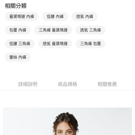
相關分類
台灣樂天信用卡公司
相關說明
【關於「AFTEE先享後付」】
曼黛瑪璉 內褲
低腰 內褲
透氣 內褲
ATM付款
AFTEE先享後付是「在收到商品之後才付款」的支付方式。 讓您購物簡單
便利好安心！
１．簡單：不需註冊會員、不需綁卡、不需儲值。
包覆 內褲
三角褲 曼黛瑪璉
透氣 三角褲
運送方式
２．便利：只要手機號碼，簡訊認證，即可結帳。
３．安心：先確認商品／服務後，再付款。
全家取貨付款-以PackAge+配客嘉循環箱包裝寄出
低腰 三角褲
透氣 曼黛瑪璉
三角褲 包覆
每筆NT$90，滿NT$1,000(含以上)免運費
【「AFTEE先享後付」結帳流程】
１．於結帳方式選擇「AFTEE先享後付」後，將跳轉至「AFTEE先享後付」
蕾絲 內褲
付款後全家取貨-以PackAge+配客嘉循環箱包裝寄出
結帳頁面，進行簡訊認證並確認金額後，即可完成結帳。
２．訂單成立數日內，您將收到繳費通知簡訊。
每筆NT$90，滿NT$1,000(含以上)免運費
３．收到繳費通知簡訊後14天內，點擊此簡訊中的連結，可透過四大超商／
ATM／網路銀行／等多元方式進行付款，方視為交易完成。
萊爾富取貨付款
詳細說明
商品規格
相關推薦
※ 請注意：結帳手續完成當下不需立刻繳費，但若您需要取消訂單，請聯絡
每筆NT$90，滿NT$1,000(含以上)免運費
購買商品的店家。未經商家同意取消之訂單仍視為有效，需透過AFTEE先享
後付繳納相關費用。
付款後萊爾富取貨
※ 交易是否成功請以「AFTEE先享後付 」之結帳頁面顯示為準，若有關於
是否繳費成功／繳費後需取消欲退款等相關疑問，請聯繫「AFTEE先享後付
每筆NT$90，滿NT$1,000(含以上)免運費
客戶支援中心」
https://netprotections.freshdesk.com/support/home
7-11取貨付款
【注意事項】
１．透過由恩沛科技股份有限公司提供之「AFTEE先享後付」服務完成之交
每筆NT$90，滿NT$1,000(含以上)免運費
易，需依本服務之必要範圍內提供個人資料，並將交易相關給付款項請求債