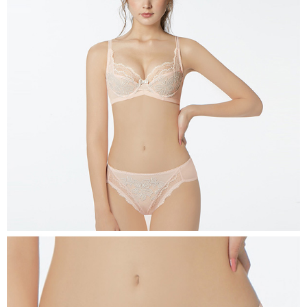
權轉讓予恩沛科技股份有限公司。
付款後7-11取貨
２．關於個人資料處理事宜，請瀏覽以下網址：
每筆NT$90，滿NT$1,000(含以上)免運費
https://aftee.tw/terms/#terms3
３．未成年的使用者請事先徵得法定代理人或監護人之同意方可使用
宅配
「AFTEE先享後付」，若未經同意申辦者引起之損失，本公司不負相關責
任。
每筆NT$90，滿NT$1,000(含以上)免運費
４．使用「AFTEE先享後付」時，將依據個別帳號之用戶狀況，依本公司即
時審查核予不同之上限額度；若仍有額度不足之情形，本公司將視審查結果
離島宅配
請求用戶進行身份認證。
每筆NT$150，滿NT$2,000(含以上)免運費
５．嚴禁一人註冊多個帳號或使用他人資訊註冊。若發現惡意使用之情形，
恩沛科技股份有限公司將有權停止該用戶之使用額度並採取法律行動。
海外宅配 (訂單成立後，請主動於2天內與線上客服核對收
查看運費
件資料，逾期未確認訂單將自動取消)