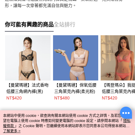
形，讓每一次穿著都充滿自信與魅力。
你可能有興趣的商品
全站排行
【曼黛瑪璉】法式香吻
【曼黛瑪璉】保氧低腰
【瑪登瑪朵】我
低腰三角網內褲(黑)
三角萊克內褲(柔光粉)
低腰三角萊克內褲
莓粉)
NT$420
NT$480
NT$420
本網站中使用 cookie，欲查詢有關本網站使用 cookie 方式之詳情，及若您不希
熱門標籤
望在電腦上使用 cookie 時應如何變更電腦的 cookie 設定，請參閱本網站「
隱私
權條款
」之 Cookie 聲明。您繼續使用本網站即表示您同意本公司得按本網站使
用條款之 Cookie 聲明使用 cookie。
了解更多 >