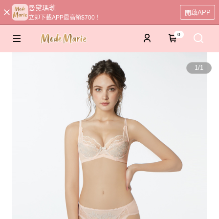
曼黛瑪璉
開啟APP
立即下載APP最高領$700！
0
1
/
1