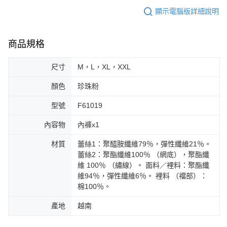
顯示電腦版詳細說明
商品規格
尺寸
M，L，XL，XXL
顏色
珍珠粉
型號
F61019
內容物
內褲x1
材質
蕾絲1：聚醯胺纖維79％，彈性纖維21％。
蕾絲2：聚酯纖維100％ （網底），聚酯纖
維 100％ （繡線）。 面料／裡料：聚酯纖
維94％，彈性纖維6％。 裡料 （襠部）：
棉100％。
產地
越南