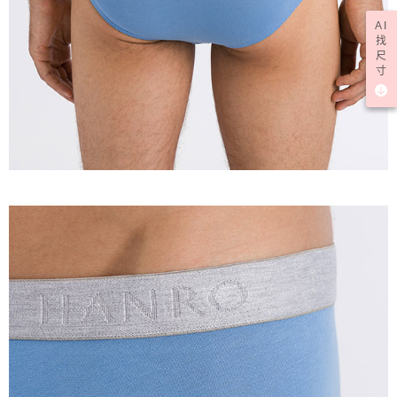
AI
找
尺
寸