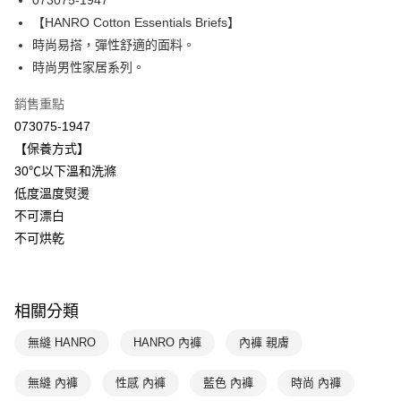
073075-1947
華南商業銀行
彰化商業銀行
【HANRO Cotton Essentials Briefs】
Apple Pay
上海商業儲蓄銀行
台北富邦商業銀行
國泰世華商業銀行
兆豐國際商業銀行
時尚易搭，彈性舒適的面料。
悠遊付
臺灣中小企業銀行
台中商業銀行
時尚男性家居系列。
匯豐（台灣）商業銀行
華泰商業銀行
全盈+PAY
聯邦商業銀行
遠東國際商業銀行
銷售重點
元大商業銀行
永豐商業銀行
ATM付款
073075-1947
玉山商業銀行
星展（台灣）商業銀行
【保養方式】
台新國際商業銀行
中國信託商業銀行
運送方式
30℃以下溫和洗滌
台灣樂天信用卡公司
低度溫度熨燙
付款後全家取貨$888免運-以PackAge+配客嘉循環箱包裝寄出
不可漂白
每筆NT$90，滿NT$888(含以上)免運費
不可烘乾
付款後萊爾富取貨
每筆NT$90，滿NT$1,000(含以上)免運費
相關分類
付款後7-11取貨
每筆NT$90，滿NT$1,000(含以上)免運費
無縫 HANRO
HANRO 內褲
內褲 親膚
宅配
無縫 內褲
性感 內褲
藍色 內褲
時尚 內褲
每筆NT$90，滿NT$1,000(含以上)免運費