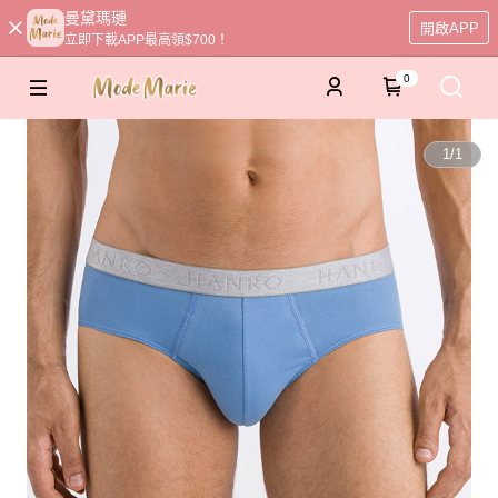
曼黛瑪璉
開啟APP
立即下載APP最高領$700！
0
1
/
1