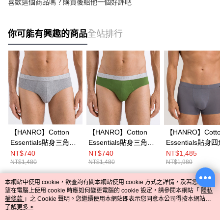
喜歡這個商品嗎？購買後給他一個好評吧
你可能有興趣的商品
全站排行
【HANRO】Cotton
【HANRO】Cotton
【HANRO】Cott
Essentials貼身三角男
Essentials貼身三角男
Essentials貼身
內褲(紗灰)
內褲(蘚苔綠)
內褲S-XL(藍瑪瑙
NT$740
NT$740
NT$1,485
NT$1,480
NT$1,480
NT$1,980
本網站中使用 cookie，欲查詢有關本網站使用 cookie 方式之詳情，及若您不希
熱門標籤
望在電腦上使用 cookie 時應如何變更電腦的 cookie 設定，請參閱本網站「
隱私
權條款
」之 Cookie 聲明。您繼續使用本網站即表示您同意本公司得按本網站使
用條款之 Cookie 聲明使用 cookie。
了解更多 >