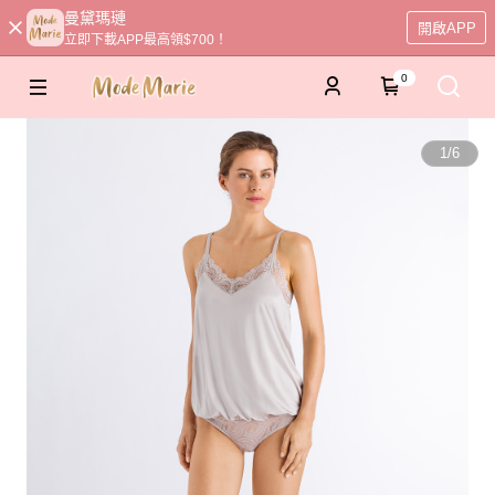
曼黛瑪璉
開啟APP
立即下載APP最高領$700！
0
1
/
6