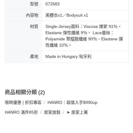
型號
072683
內容物
美體衣x1／Bodysuit x1
材質
Single-Jersey面料：Viscose 嫘縈 91％，
Elastane 彈性纖維 9％。 Lace蕾絲：
Polyamide 聚醯胺纖維 90％，Elastane 彈
性纖維 10％。
產地
Made in Hungary 匈牙利
商品相關分類 (2)
限時優惠 | 折扣專區
HANRO｜超值入手$990up
HANRO 滿件85折
居家放鬆
➤ 居家上著