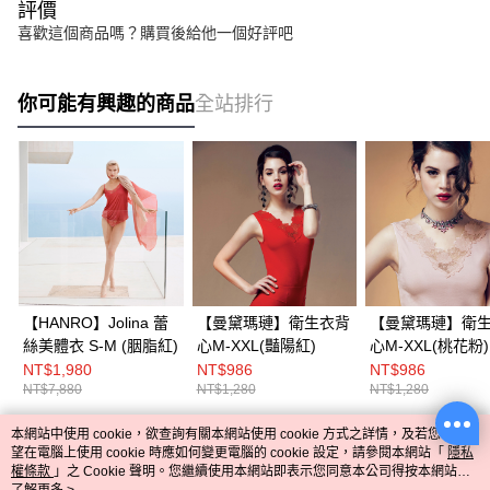
評價
喜歡這個商品嗎？購買後給他一個好評吧
你可能有興趣的商品
全站排行
【HANRO】Jolina 蕾
【曼黛瑪璉】衛生衣背
【曼黛瑪璉】衛
絲美體衣 S-M (胭脂紅)
心M-XXL(豔陽紅)
心M-XXL(桃花粉)
NT$1,980
NT$986
NT$986
NT$7,880
NT$1,280
NT$1,280
本網站中使用 cookie，欲查詢有關本網站使用 cookie 方式之詳情，及若您不希
熱門標籤
望在電腦上使用 cookie 時應如何變更電腦的 cookie 設定，請參閱本網站「
隱私
權條款
」之 Cookie 聲明。您繼續使用本網站即表示您同意本公司得按本網站使