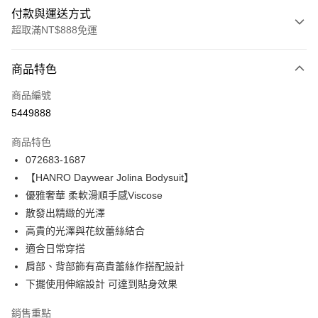
付款與運送方式
超取滿NT$888免運
付款方式
商品特色
信用卡一次付款
商品編號
信用卡分期付款
5449888
3 期 0 利率 每期
NT$660
21家銀行
商品特色
合作金庫商業銀行
第一商業銀行
LINE Pay
072683-1687
華南商業銀行
彰化商業銀行
【HANRO Daywear Jolina Bodysuit】
Apple Pay
上海商業儲蓄銀行
台北富邦商業銀行
國泰世華商業銀行
兆豐國際商業銀行
優雅奢華 柔軟滑順手感Viscose
悠遊付
臺灣中小企業銀行
台中商業銀行
散發出精緻的光澤
匯豐（台灣）商業銀行
華泰商業銀行
高貴的光澤與花紋蕾絲結合
全盈+PAY
聯邦商業銀行
遠東國際商業銀行
適合日常穿搭
元大商業銀行
永豐商業銀行
ATM付款
肩部、背部飾有高貴蕾絲作搭配設計
玉山商業銀行
星展（台灣）商業銀行
下擺使用伸縮設計 可達到貼身效果
台新國際商業銀行
中國信託商業銀行
運送方式
台灣樂天信用卡公司
銷售重點
付款後全家取貨$888免運-以PackAge+配客嘉循環箱包裝寄出