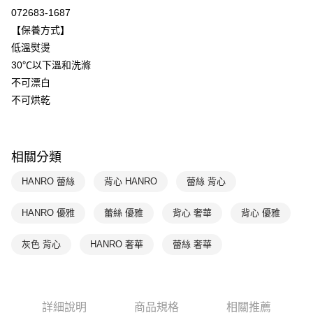
072683-1687
每筆NT$90，滿NT$888(含以上)免運費
【保養方式】
付款後萊爾富取貨
低溫熨燙
每筆NT$90，滿NT$1,000(含以上)免運費
30℃以下溫和洗滌
不可漂白
付款後7-11取貨
不可烘乾
每筆NT$90，滿NT$1,000(含以上)免運費
宅配
每筆NT$90，滿NT$1,000(含以上)免運費
相關分類
HANRO 蕾絲
背心 HANRO
蕾絲 背心
HANRO 優雅
蕾絲 優雅
背心 奢華
背心 優雅
灰色 背心
HANRO 奢華
蕾絲 奢華
詳細說明
商品規格
相關推薦