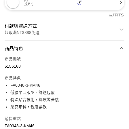
AI
找尺寸
付款與運送方式
超取滿NT$888免運
付款方式
商品特色
信用卡一次付款
商品編號
信用卡分期付款
5156168
3 期 0 利率 每期
NT$153
21家銀行
商品特色
合作金庫商業銀行
第一商業銀行
超商取貨付款
FA0348-3-KM46
華南商業銀行
彰化商業銀行
低腰平口版型，舒適包覆
LINE Pay
上海商業儲蓄銀行
台北富邦商業銀行
國泰世華商業銀行
兆豐國際商業銀行
特殊貼合技術，無痕零著感
Apple Pay
臺灣中小企業銀行
台中商業銀行
萊克布料，親膚柔軟
匯豐（台灣）商業銀行
華泰商業銀行
悠遊付
聯邦商業銀行
遠東國際商業銀行
銷售重點
元大商業銀行
永豐商業銀行
全盈+PAY
FA0348-3-KM46