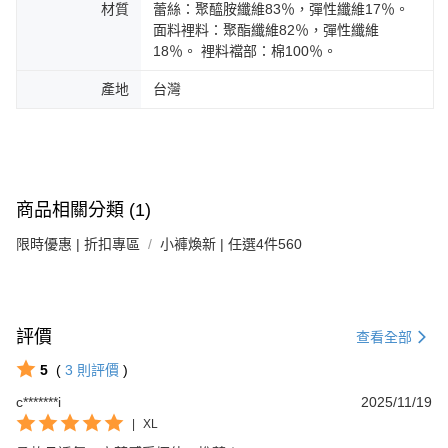
材質
蕾絲：聚醯胺纖維83％，彈性纖維17％。
面料裡料：聚酯纖維82％，彈性纖維
18％。 裡料襠部：棉100％。
產地
台灣
商品相關分類 (1)
限時優惠 | 折扣專區
小褲煥新 | 任選4件560
評價
查看全部
5
(
3
則評價
)
c*******i
2025/11/19
|
XL