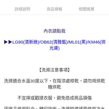
１．透過由恩沛科技股份有限公司提供之「AFTEE先享後付」服務完成之交
每筆NT$90，滿NT$1,000(含以上)免運費
易，需依本服務之必要範圍內提供個人資料，並將交易相關給付款項請求債
詳細說明
商品規格
相關推薦
權轉讓予恩沛科技股份有限公司。
付款後7-11取貨
２．關於個人資料處理事宜，請瀏覽以下網址：
每筆NT$90，滿NT$1,000(含以上)免運費
https://aftee.tw/terms/#terms3
３．未成年的使用者請事先徵得法定代理人或監護人之同意方可使用
宅配
「AFTEE先享後付」，若未經同意申辦者引起之損失，本公司不負相關責
內衣請點我
任。
每筆NT$90，滿NT$1,000(含以上)免運費
４．使用「AFTEE先享後付」時，將依據個別帳號之用戶狀況，依本公司即
時審查核予不同之上限額度；若仍有額度不足之情形，本公司將視審查結果
離島宅配
/
/
▶▶
LG90(
清新綠
)
OB62(
清雅藍)
/
ML01(
黑)
KM46(
琉
請求用戶進行身份認證。
每筆NT$150，滿NT$2,000(含以上)免運費
光膚)
５．嚴禁一人註冊多個帳號或使用他人資訊註冊。若發現惡意使用之情形，
恩沛科技股份有限公司將有權停止該用戶之使用額度並採取法律行動。
海外宅配 (訂單成立後，請主動於2天內與線上客服核對收
查看運費
件資料，逾期未確認訂單將自動取消)
【洗滌注意事項】
洗滌適合水溫30度以下，在陰涼處晾乾，請勿用烘乾
機烘乾
不宜擰或戳揉衣服，避免造成商品損傷
因商品使用貼合、轉印技術，洗滌時建議需使用冷水