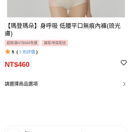
【瑪登瑪朵】身呼吸 低腰平口無痕內褲(琉光
膚)
超取滿NT$888免運
國家/地區配送
5
(
3
則評價
)
NT$460
請選擇商品選項