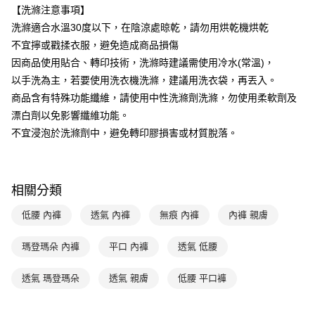
玉山商業銀行
星展（台灣）商業銀行
【洗滌注意事項】
台新國際商業銀行
中國信託商業銀行
AFTEE先享後付
洗滌適合水溫30度以下，在陰涼處晾乾，請勿用烘乾機烘乾
台灣樂天信用卡公司
相關說明
不宜擰或戳揉衣服，避免造成商品損傷
【關於「AFTEE先享後付」】
ATM付款
因商品使用貼合、轉印技術，洗滌時建議需使用冷水(常溫)，
AFTEE先享後付是「在收到商品之後才付款」的支付方式。 讓您購物簡單
便利好安心！
以手洗為主，若要使用洗衣機洗滌，建議用洗衣袋，再丟入。
１．簡單：不需註冊會員、不需綁卡、不需儲值。
運送方式
商品含有特殊功能纖維，請使用中性洗滌劑洗滌，勿使用柔軟劑及
２．便利：只要手機號碼，簡訊認證，即可結帳。
３．安心：先確認商品／服務後，再付款。
漂白劑以免影響纖維功能。
全家取貨付款$888免運-以PackAge+配客嘉循環箱包裝寄出
不宜浸泡於洗滌劑中，避免轉印膠損害或材質脫落。
每筆NT$90，滿NT$888(含以上)免運費
【「AFTEE先享後付」結帳流程】
１．於結帳方式選擇「AFTEE先享後付」後，將跳轉至「AFTEE先享後付」
付款後全家取貨$888免運-以PackAge+配客嘉循環箱包裝寄出
結帳頁面，進行簡訊認證並確認金額後，即可完成結帳。
２．訂單成立數日內，您將收到繳費通知簡訊。
每筆NT$90，滿NT$888(含以上)免運費
相關分類
３．收到繳費通知簡訊後14天內，點擊此簡訊中的連結，可透過四大超商／
ATM／網路銀行／等多元方式進行付款，方視為交易完成。
萊爾富取貨付款
※ 請注意：結帳手續完成當下不需立刻繳費，但若您需要取消訂單，請聯絡
低腰 內褲
透氣 內褲
無痕 內褲
內褲 親膚
每筆NT$90，滿NT$1,000(含以上)免運費
購買商品的店家。未經商家同意取消之訂單仍視為有效，需透過AFTEE先享
後付繳納相關費用。
瑪登瑪朵 內褲
平口 內褲
透氣 低腰
付款後萊爾富取貨
※ 交易是否成功請以「AFTEE先享後付 」之結帳頁面顯示為準，若有關於
是否繳費成功／繳費後需取消欲退款等相關疑問，請聯繫「AFTEE先享後付
每筆NT$90，滿NT$1,000(含以上)免運費
客戶支援中心」
透氣 瑪登瑪朵
https://netprotections.freshdesk.com/support/home
透氣 親膚
低腰 平口褲
7-11取貨付款
【注意事項】