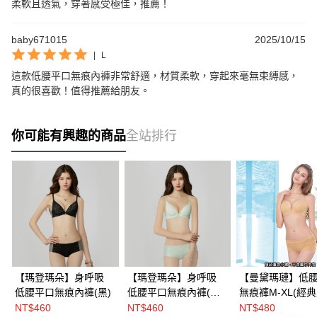
柔軟且透氣，穿著感受極佳，推薦！
baby671015
2025/10/15
|
L
這款低腰平口無痕內褲非常舒適，材質柔軟，穿起來毫無束縛感，
真的很喜歡！值得推薦給朋友。
你可能有興趣的商品
全站排行
【瑪登瑪朵】身呼吸
【瑪登瑪朵】身呼吸
【曼黛瑪璉】低
低腰平口無痕內褲(黑)
低腰平口無痕內褲(清
無痕褲M-XL(經典
新綠)
NT$460
NT$460
NT$480