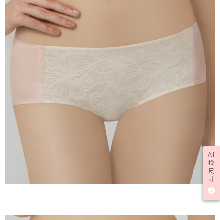
AI
找
尺
寸