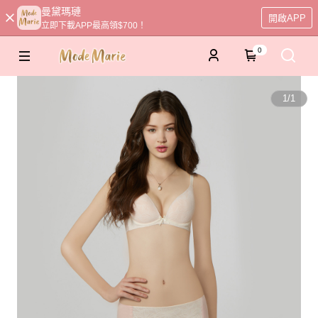
曼黛瑪璉
開啟APP
立即下載APP最高領$700！
0
1
/
1