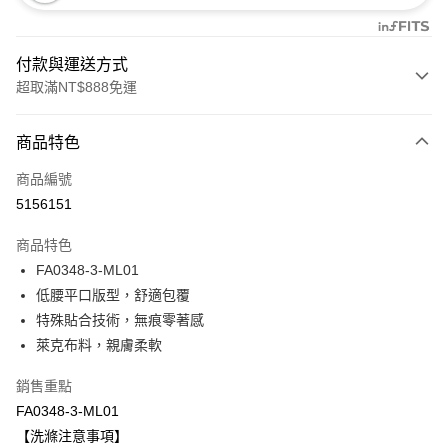
付款與運送方式
超取滿NT$888免運
付款方式
商品特色
信用卡一次付款
商品編號
信用卡分期付款
5156151
3 期 0 利率 每期
NT$153
21家銀行
商品特色
合作金庫商業銀行
第一商業銀行
超商取貨付款
FA0348-3-ML01
華南商業銀行
彰化商業銀行
低腰平口版型，舒適包覆
LINE Pay
上海商業儲蓄銀行
台北富邦商業銀行
國泰世華商業銀行
兆豐國際商業銀行
特殊貼合技術，無痕零著感
Apple Pay
臺灣中小企業銀行
台中商業銀行
萊克布料，親膚柔軟
匯豐（台灣）商業銀行
華泰商業銀行
悠遊付
聯邦商業銀行
遠東國際商業銀行
銷售重點
元大商業銀行
永豐商業銀行
全盈+PAY
FA0348-3-ML01
玉山商業銀行
星展（台灣）商業銀行
【洗滌注意事項】
台新國際商業銀行
中國信託商業銀行
AFTEE先享後付