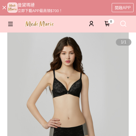
曼黛瑪璉
開啟APP
立即下載APP最高領$700！
0
1
/
1