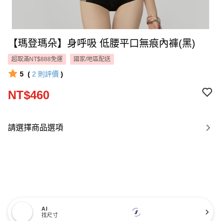
【瑪登瑪朵】身呼吸 低腰平口無痕內褲(黑)
超取滿NT$888免運
國家/地區配送
5
(
2
則評價
)
NT$460
請選擇商品選項
AI
找尺寸