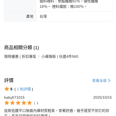
面料裡料：聚酯纖維82％，彈性纖維
18％。 裡料襠部：棉100％。
產地
台灣
商品相關分類 (1)
限時優惠 | 折扣專區
小褲煥新 | 任選4件560
評價
查看全部
5
(
2
則評價
)
baby671015
2025/10/15
|
L
這款低腰平口無痕內褲材質輕柔，穿著舒適，幾乎感受不到它的存