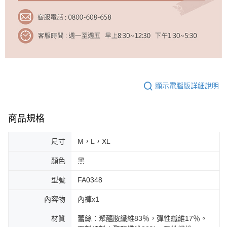
顯示電腦版詳細說明
商品規格
尺寸
M，L，XL
顏色
黑
型號
FA0348
內容物
內褲x1
材質
蕾絲：聚醯胺纖維83％，彈性纖維17％。