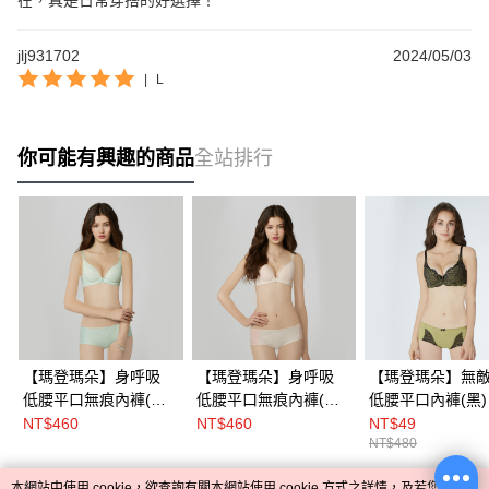
在，真是日常穿搭的好選擇！
jlj931702
2024/05/03
|
L
你可能有興趣的商品
全站排行
【瑪登瑪朵】身呼吸
【瑪登瑪朵】身呼吸
【瑪登瑪朵】無敵
低腰平口無痕內褲(清
低腰平口無痕內褲(琉
低腰平口內褲(黑)
新綠)
光膚)
NT$460
NT$460
NT$49
NT$480
本網站中使用 cookie，欲查詢有關本網站使用 cookie 方式之詳情，及若您不希