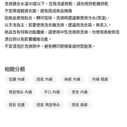
洗滌適合水溫30度以下，在陰涼處晾乾，請勿用烘乾機烘乾
台灣樂天信用卡公司
相關說明
不宜擰或戳揉衣服，避免造成商品損傷
【關於「AFTEE先享後付」】
ATM付款
因商品使用貼合、轉印技術，洗滌時建議需使用冷水(常溫)，
AFTEE先享後付是「在收到商品之後才付款」的支付方式。 讓您購物簡單
便利好安心！
以手洗為主，若要使用洗衣機洗滌，建議用洗衣袋，再丟入。
１．簡單：不需註冊會員、不需綁卡、不需儲值。
運送方式
商品含有特殊功能纖維，請使用中性洗滌劑洗滌，勿使用柔軟劑及
２．便利：只要手機號碼，簡訊認證，即可結帳。
３．安心：先確認商品／服務後，再付款。
漂白劑以免影響纖維功能。
全家取貨付款$888免運-以PackAge+配客嘉循環箱包裝寄出
不宜浸泡於洗滌劑中，避免轉印膠損害或材質脫落。
每筆NT$90，滿NT$888(含以上)免運費
【「AFTEE先享後付」結帳流程】
１．於結帳方式選擇「AFTEE先享後付」後，將跳轉至「AFTEE先享後付」
付款後全家取貨$888免運-以PackAge+配客嘉循環箱包裝寄出
結帳頁面，進行簡訊認證並確認金額後，即可完成結帳。
２．訂單成立數日內，您將收到繳費通知簡訊。
每筆NT$90，滿NT$888(含以上)免運費
相關分類
３．收到繳費通知簡訊後14天內，點擊此簡訊中的連結，可透過四大超商／
ATM／網路銀行／等多元方式進行付款，方視為交易完成。
萊爾富取貨付款
※ 請注意：結帳手續完成當下不需立刻繳費，但若您需要取消訂單，請聯絡
低腰 內褲
透氣 內褲
無痕 內褲
內褲 親膚
每筆NT$90，滿NT$1,000(含以上)免運費
購買商品的店家。未經商家同意取消之訂單仍視為有效，需透過AFTEE先享
後付繳納相關費用。
瑪登瑪朵 內褲
平口 內褲
黑色 內褲
付款後萊爾富取貨
※ 交易是否成功請以「AFTEE先享後付 」之結帳頁面顯示為準，若有關於
是否繳費成功／繳費後需取消欲退款等相關疑問，請聯繫「AFTEE先享後付
每筆NT$90，滿NT$1,000(含以上)免運費
客戶支援中心」
透氣 低腰
https://netprotections.freshdesk.com/support/home
透氣 瑪登瑪朵
透氣 親膚
7-11取貨付款
【注意事項】
１．透過由恩沛科技股份有限公司提供之「AFTEE先享後付」服務完成之交
每筆NT$90，滿NT$1,000(含以上)免運費
易，需依本服務之必要範圍內提供個人資料，並將交易相關給付款項請求債