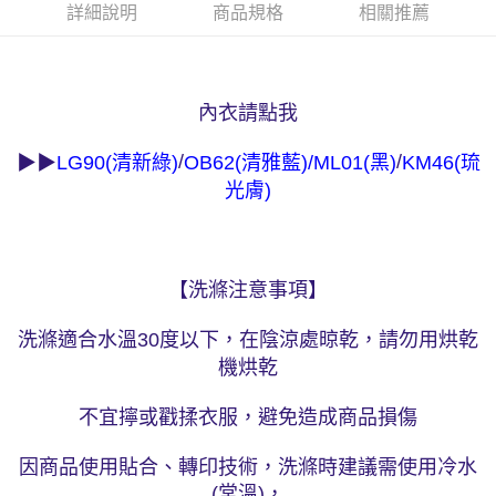
詳細說明
商品規格
相關推薦
權轉讓予恩沛科技股份有限公司。
付款後7-11取貨
２．關於個人資料處理事宜，請瀏覽以下網址：
每筆NT$90，滿NT$1,000(含以上)免運費
https://aftee.tw/terms/#terms3
３．未成年的使用者請事先徵得法定代理人或監護人之同意方可使用
宅配
「AFTEE先享後付」，若未經同意申辦者引起之損失，本公司不負相關責
內衣請點我
任。
每筆NT$90，滿NT$1,000(含以上)免運費
４．使用「AFTEE先享後付」時，將依據個別帳號之用戶狀況，依本公司即
時審查核予不同之上限額度；若仍有額度不足之情形，本公司將視審查結果
離島宅配
/
/
▶▶
LG90(
清新綠
)
OB62(
清雅藍)
/
ML01(
黑)
KM46(
琉
請求用戶進行身份認證。
每筆NT$150，滿NT$2,000(含以上)免運費
光膚)
５．嚴禁一人註冊多個帳號或使用他人資訊註冊。若發現惡意使用之情形，
恩沛科技股份有限公司將有權停止該用戶之使用額度並採取法律行動。
海外宅配 (訂單成立後，請主動於2天內與線上客服核對收
查看運費
件資料，逾期未確認訂單將自動取消)
【洗滌注意事項】
洗滌適合水溫30度以下，在陰涼處晾乾，請勿用烘乾
機烘乾
不宜擰或戳揉衣服，避免造成商品損傷
因商品使用貼合、轉印技術，洗滌時建議需使用冷水
(常溫)，