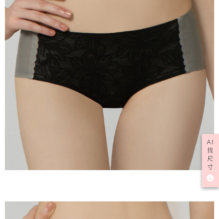
AI
找
尺
寸