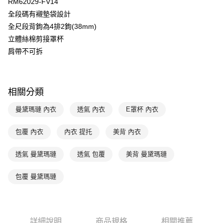
全盈+PAY
RM62029-FV14
玉山商業銀行
星展（台灣）商業銀行
全段碼有襯墊袋設計
台新國際商業銀行
中國信託商業銀行
AFTEE先享後付
全尺段背鉤為4排2鉤(38mm)
台灣樂天信用卡公司
相關說明
立體絲棉剪接罩杯
【關於「AFTEE先享後付」】
ATM付款
肩帶不可拆
AFTEE先享後付是「在收到商品之後才付款」的支付方式。 讓您購物簡單
便利好安心！
１．簡單：不需註冊會員、不需綁卡、不需儲值。
運送方式
２．便利：只要手機號碼，簡訊認證，即可結帳。
３．安心：先確認商品／服務後，再付款。
全家取貨付款$888免運-以PackAge+配客嘉循環箱包裝寄出
相關分類
每筆NT$90，滿NT$888(含以上)免運費
【「AFTEE先享後付」結帳流程】
曼黛瑪璉 內衣
透氣 內衣
E罩杯 內衣
１．於結帳方式選擇「AFTEE先享後付」後，將跳轉至「AFTEE先享後付」
付款後全家取貨$888免運-以PackAge+配客嘉循環箱包裝寄出
結帳頁面，進行簡訊認證並確認金額後，即可完成結帳。
包覆 內衣
內衣 提托
美背 內衣
２．訂單成立數日內，您將收到繳費通知簡訊。
每筆NT$90，滿NT$888(含以上)免運費
３．收到繳費通知簡訊後14天內，點擊此簡訊中的連結，可透過四大超商／
ATM／網路銀行／等多元方式進行付款，方視為交易完成。
萊爾富取貨付款
透氣 曼黛瑪璉
透氣 包覆
美背 曼黛瑪璉
※ 請注意：結帳手續完成當下不需立刻繳費，但若您需要取消訂單，請聯絡
每筆NT$90，滿NT$1,000(含以上)免運費
購買商品的店家。未經商家同意取消之訂單仍視為有效，需透過AFTEE先享
包覆 曼黛瑪璉
後付繳納相關費用。
付款後萊爾富取貨
※ 交易是否成功請以「AFTEE先享後付 」之結帳頁面顯示為準，若有關於
是否繳費成功／繳費後需取消欲退款等相關疑問，請聯繫「AFTEE先享後付
每筆NT$90，滿NT$1,000(含以上)免運費
客戶支援中心」
https://netprotections.freshdesk.com/support/home
7-11取貨付款
詳細說明
商品規格
相關推薦
【注意事項】