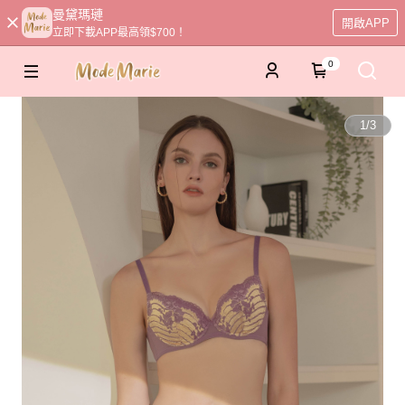
曼黛瑪璉
開啟APP
立即下載APP最高領$700！
0
1
/
3