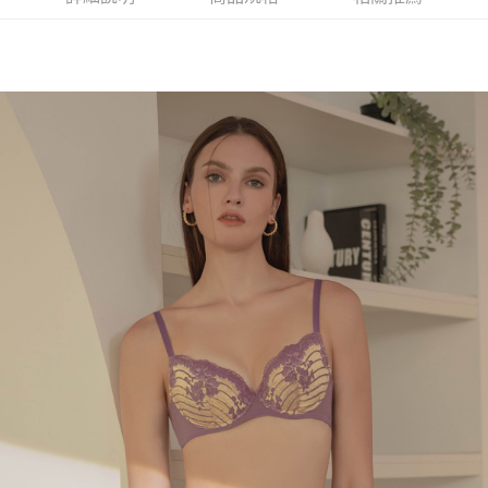
１．透過由恩沛科技股份有限公司提供之「AFTEE先享後付」服務完成之交
每筆NT$90，滿NT$1,000(含以上)免運費
易，需依本服務之必要範圍內提供個人資料，並將交易相關給付款項請求債
權轉讓予恩沛科技股份有限公司。
付款後7-11取貨
２．關於個人資料處理事宜，請瀏覽以下網址：
每筆NT$90，滿NT$1,000(含以上)免運費
https://aftee.tw/terms/#terms3
３．未成年的使用者請事先徵得法定代理人或監護人之同意方可使用
宅配
「AFTEE先享後付」，若未經同意申辦者引起之損失，本公司不負相關責
任。
每筆NT$90，滿NT$1,000(含以上)免運費
４．使用「AFTEE先享後付」時，將依據個別帳號之用戶狀況，依本公司即
時審查核予不同之上限額度；若仍有額度不足之情形，本公司將視審查結果
離島宅配
請求用戶進行身份認證。
每筆NT$150，滿NT$2,000(含以上)免運費
５．嚴禁一人註冊多個帳號或使用他人資訊註冊。若發現惡意使用之情形，
恩沛科技股份有限公司將有權停止該用戶之使用額度並採取法律行動。
海外宅配 (訂單成立後，請主動於2天內與線上客服核對收
查看運費
件資料，逾期未確認訂單將自動取消)