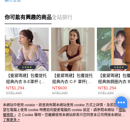
你可能有興趣的商品
全站排行
【曼黛瑪璉】包覆提托
【曼黛瑪璉】包覆提托
【曼黛瑪璉】包
經典內衣 B-E罩杯 (迷
經典內衣 C-F 罩杯(濃
經典無鋼圈內衣 B
迭紫)
豔紫)
杯(玫紅紫)
NT$1,294
NT$600
NT$1,294
NT$1,680
NT$1,680
NT$1,680
本網站中使用 cookie，欲查詢有關本網站使用 cookie 方式之詳情，及若您不希
熱門標籤
望在電腦上使用 cookie 時應如何變更電腦的 cookie 設定，請參閱本網站「
隱私
權條款
」之 Cookie 聲明。您繼續使用本網站即表示您同意本公司得按本網站使
用條款之 Cookie 聲明使用 cookie。
了解更多 >