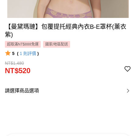
【曼黛瑪璉】包覆提托經典內衣B-E罩杯(薰衣
紫)
超取滿NT$888免運
國家/地區配送
5
(
1
則評價
)
NT$1,480
NT$520
請選擇商品選項