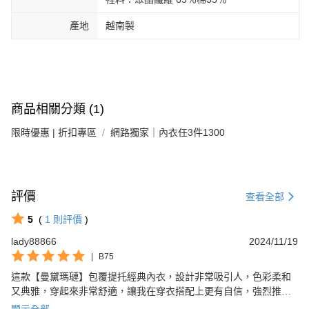
產地
越南製
商品相關分類 (1)
限時優惠 | 折扣專區
網路獨家｜內衣任3件1300
評價
查看全部
5
(
1
則評價
)
lady88866
2024/11/19
|
B75
這款【曼黛瑪璉】包覆提托經典內衣，設計非常吸引人，色彩柔和
又典雅，穿起來非常舒適，讓我在穿衣搭配上更有自信，強烈推薦
給大家！
顯示全部