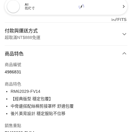
AI
找尺寸
付款與運送方式
超取滿NT$888免運
付款方式
商品特色
信用卡一次付款
商品編號
信用卡分期付款
4986831
3 期 0 利率 每期
NT$173
21家銀行
商品特色
合作金庫商業銀行
第一商業銀行
超商取貨付款
RM62029-FV14
華南商業銀行
彰化商業銀行
【經典版型 穩定包覆】
LINE Pay
上海商業儲蓄銀行
台北富邦商業銀行
國泰世華商業銀行
兆豐國際商業銀行
中脅邊搭配絲棉剪接罩杯 舒適包覆
Apple Pay
臺灣中小企業銀行
台中商業銀行
後片美背設計 穩定服貼不位移
匯豐（台灣）商業銀行
華泰商業銀行
悠遊付
聯邦商業銀行
遠東國際商業銀行
銷售重點
元大商業銀行
永豐商業銀行