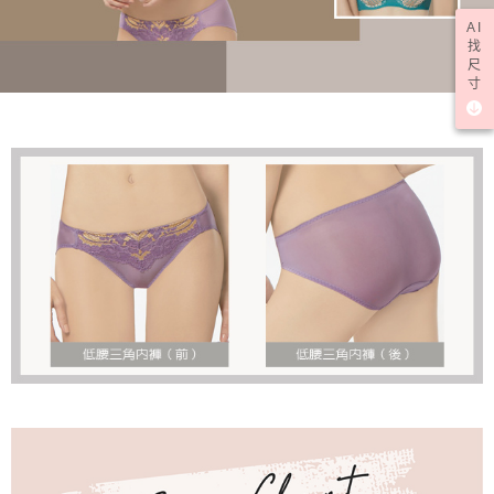
AI
找
尺
寸