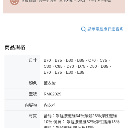
顯示電腦版詳細說明
商品規格
尺寸
B70，B75，B80，B85，C70，C75，
C80，C85，D70，D75，D80，D85，
E70，E75，E80，E85
顏色
薰衣紫
型號
RM62029
內容物
內衣x1
材質
蕾絲：聚醯胺纖維64％嫘縈26％彈性纖維
10％ 側翼： 聚醯胺纖維82％彈性纖維18％
裡料：聚酯纖維 65％棉35％