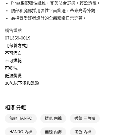
Pima棉配彈性纖維，完美貼合舒適，輕盈透氣。
ATM付款
腰部和腿部採用彈性平面飾邊，帶來光滑外觀。
為棉質愛好者設計的全新精緻日常穿著。
運送方式
銷售重點
付款後全家取貨$888免運-以PackAge+配客嘉循環箱包裝寄出
071359-0019
每筆NT$90，滿NT$888(含以上)免運費
【保養方式】
付款後萊爾富取貨
不可漂白
不可烘乾
每筆NT$90，滿NT$1,000(含以上)免運費
可乾洗
付款後7-11取貨
低溫熨燙
每筆NT$90，滿NT$1,000(含以上)免運費
30℃以下溫和洗滌
宅配
每筆NT$90，滿NT$1,000(含以上)免運費
相關分類
無縫 HANRO
透氣 內褲
透氣 三角褲
HANRO 內褲
無縫 內褲
黑色 內褲