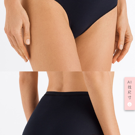
AI
找
尺
寸