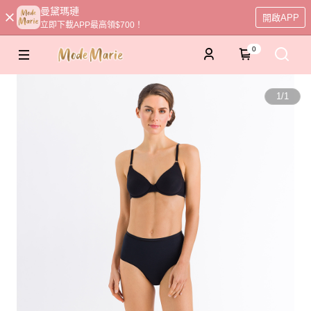
曼黛瑪璉
開啟APP
立即下載APP最高領$700！
0
1
/
1