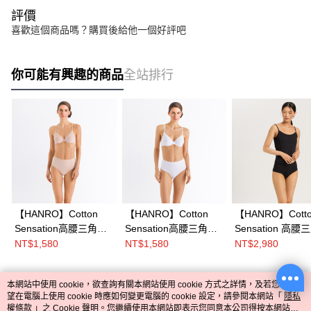
評價
喜歡這個商品嗎？購買後給他一個好評吧
你可能有興趣的商品
全站排行
【HANRO】Cotton
【HANRO】Cotton
【HANRO】Cott
Sensation高腰三角褲
Sensation高腰三角褲
Sensation 高腰
(膚)
(白)
褲 XS-L (黑)
NT$1,580
NT$1,580
NT$2,980
本網站中使用 cookie，欲查詢有關本網站使用 cookie 方式之詳情，及若您不希
熱門標籤
望在電腦上使用 cookie 時應如何變更電腦的 cookie 設定，請參閱本網站「
隱私
權條款
」之 Cookie 聲明。您繼續使用本網站即表示您同意本公司得按本網站使