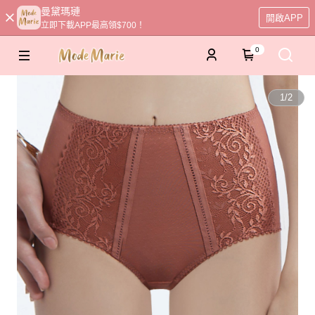
曼黛瑪璉
開啟APP
立即下載APP最高領$700！
0
1
/
2