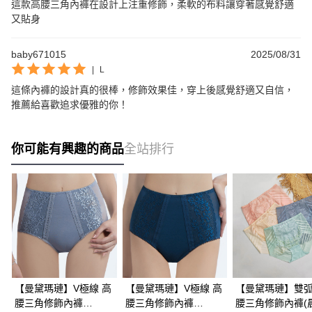
這款高腰三角內褲在設計上注重修飾，柔軟的布料讓穿著感覺舒適
又貼身
baby671015
2025/08/31
|
L
這條內褲的設計真的很棒，修飾效果佳，穿上後感覺舒適又自信，
推薦給喜歡追求優雅的你！
你可能有興趣的商品
全站排行
【曼黛瑪璉】V極線 高
【曼黛瑪璉】V極線 高
【曼黛瑪璉】雙弧
腰三角修飾內褲
腰三角修飾內褲
腰三角修飾內褲(