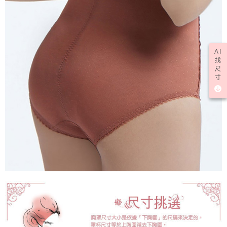
AI
找
尺
寸