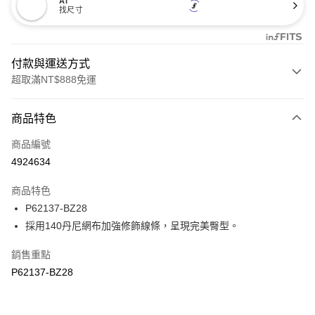
AI
找尺寸
付款與運送方式
超取滿NT$888免運
付款方式
商品特色
信用卡一次付款
商品編號
信用卡分期付款
4924634
3 期 0 利率 每期
NT$226
21家銀行
商品特色
合作金庫商業銀行
第一商業銀行
超商取貨付款
P62137-BZ28
華南商業銀行
彰化商業銀行
採用140丹尼網布加強修飾線條，呈現完美臀型。
LINE Pay
上海商業儲蓄銀行
台北富邦商業銀行
國泰世華商業銀行
兆豐國際商業銀行
Apple Pay
銷售重點
臺灣中小企業銀行
台中商業銀行
P62137-BZ28
匯豐（台灣）商業銀行
華泰商業銀行
悠遊付
聯邦商業銀行
遠東國際商業銀行
元大商業銀行
永豐商業銀行
全盈+PAY