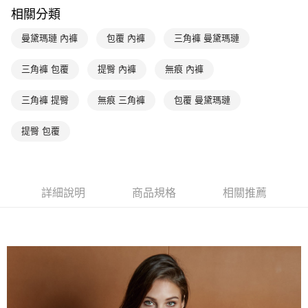
玉山商業銀行
星展（台灣）商業銀行
相關分類
台新國際商業銀行
中國信託商業銀行
AFTEE先享後付
台灣樂天信用卡公司
相關說明
曼黛瑪璉 內褲
包覆 內褲
三角褲 曼黛瑪璉
【關於「AFTEE先享後付」】
ATM付款
AFTEE先享後付是「在收到商品之後才付款」的支付方式。 讓您購物簡單
三角褲 包覆
提臀 內褲
無痕 內褲
便利好安心！
１．簡單：不需註冊會員、不需綁卡、不需儲值。
運送方式
２．便利：只要手機號碼，簡訊認證，即可結帳。
三角褲 提臀
無痕 三角褲
包覆 曼黛瑪璉
３．安心：先確認商品／服務後，再付款。
全家取貨付款$888免運-以PackAge+配客嘉循環箱包裝寄出
提臀 包覆
每筆NT$90，滿NT$888(含以上)免運費
【「AFTEE先享後付」結帳流程】
１．於結帳方式選擇「AFTEE先享後付」後，將跳轉至「AFTEE先享後付」
付款後全家取貨$888免運-以PackAge+配客嘉循環箱包裝寄出
結帳頁面，進行簡訊認證並確認金額後，即可完成結帳。
２．訂單成立數日內，您將收到繳費通知簡訊。
每筆NT$90，滿NT$888(含以上)免運費
３．收到繳費通知簡訊後14天內，點擊此簡訊中的連結，可透過四大超商／
詳細說明
商品規格
相關推薦
ATM／網路銀行／等多元方式進行付款，方視為交易完成。
萊爾富取貨付款
※ 請注意：結帳手續完成當下不需立刻繳費，但若您需要取消訂單，請聯絡
每筆NT$90，滿NT$1,000(含以上)免運費
購買商品的店家。未經商家同意取消之訂單仍視為有效，需透過AFTEE先享
後付繳納相關費用。
付款後萊爾富取貨
※ 交易是否成功請以「AFTEE先享後付 」之結帳頁面顯示為準，若有關於
是否繳費成功／繳費後需取消欲退款等相關疑問，請聯繫「AFTEE先享後付
每筆NT$90，滿NT$1,000(含以上)免運費
客戶支援中心」
https://netprotections.freshdesk.com/support/home
7-11取貨付款
【注意事項】