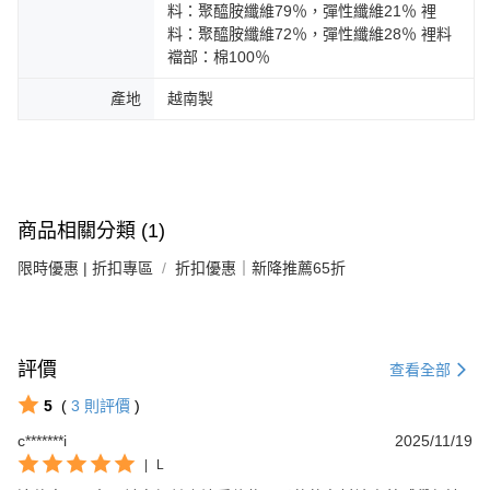
料：聚醯胺纖維79％，彈性纖維21％ 裡
料：聚醯胺纖維72％，彈性纖維28％ 裡料
襠部：棉100％
產地
越南製
商品相關分類 (1)
限時優惠 | 折扣專區
折扣優惠｜新降推薦65折
評價
查看全部
5
(
3
則評價
)
c*******i
2025/11/19
|
L