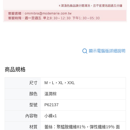
顯示電腦版詳細說明
商品規格
尺寸
M，L，XL，XXL
顏色
溫潤棕
型號
P62137
內容物
小褲x1
材質
蕾絲：聚醯胺纖維81％，彈性纖維19％ 面