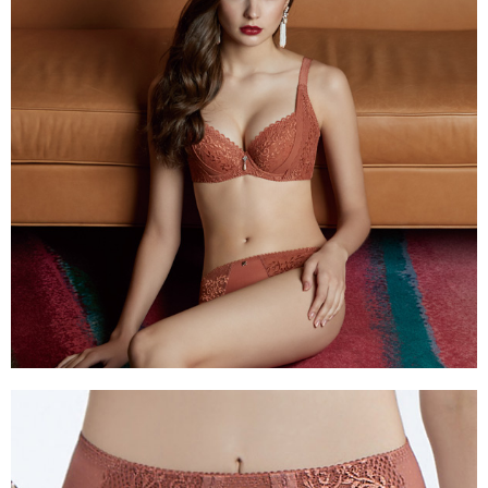
１．透過由恩沛科技股份有限公司提供之「AFTEE先享後付」服務完成之交
每筆NT$90，滿NT$1,000(含以上)免運費
易，需依本服務之必要範圍內提供個人資料，並將交易相關給付款項請求債
權轉讓予恩沛科技股份有限公司。
付款後7-11取貨
２．關於個人資料處理事宜，請瀏覽以下網址：
每筆NT$90，滿NT$1,000(含以上)免運費
https://aftee.tw/terms/#terms3
３．未成年的使用者請事先徵得法定代理人或監護人之同意方可使用
宅配
「AFTEE先享後付」，若未經同意申辦者引起之損失，本公司不負相關責
任。
每筆NT$90，滿NT$1,000(含以上)免運費
４．使用「AFTEE先享後付」時，將依據個別帳號之用戶狀況，依本公司即
時審查核予不同之上限額度；若仍有額度不足之情形，本公司將視審查結果
離島宅配
請求用戶進行身份認證。
每筆NT$150，滿NT$2,000(含以上)免運費
５．嚴禁一人註冊多個帳號或使用他人資訊註冊。若發現惡意使用之情形，
恩沛科技股份有限公司將有權停止該用戶之使用額度並採取法律行動。
海外宅配 (訂單成立後，請主動於2天內與線上客服核對收
查看運費
件資料，逾期未確認訂單將自動取消)