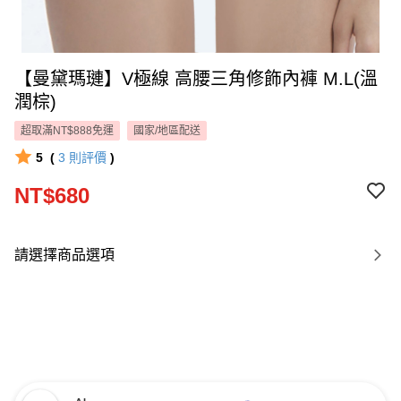
【曼黛瑪璉】V極線 高腰三角修飾內褲 M.L(溫
潤棕)
超取滿NT$888免運
國家/地區配送
5
(
3
則評價
)
NT$680
請選擇商品選項