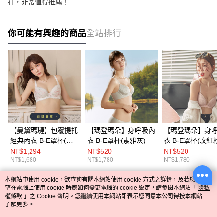
在，非常值得推薦！
你可能有興趣的商品
全站排行
【曼黛瑪璉】包覆提托
【瑪登瑪朵】身呼吸內
【瑪登瑪朵】身
經典內衣 B-E罩杯(牙
衣 B-E罩杯(素雅灰)
衣 B-E罩杯(玫紅
白)
NT$1,294
NT$520
NT$520
NT$1,680
NT$1,780
NT$1,780
本網站中使用 cookie，欲查詢有關本網站使用 cookie 方式之詳情，及若您不希
熱門標籤
望在電腦上使用 cookie 時應如何變更電腦的 cookie 設定，請參閱本網站「
隱私
權條款
」之 Cookie 聲明。您繼續使用本網站即表示您同意本公司得按本網站使
用條款之 Cookie 聲明使用 cookie。
了解更多 >