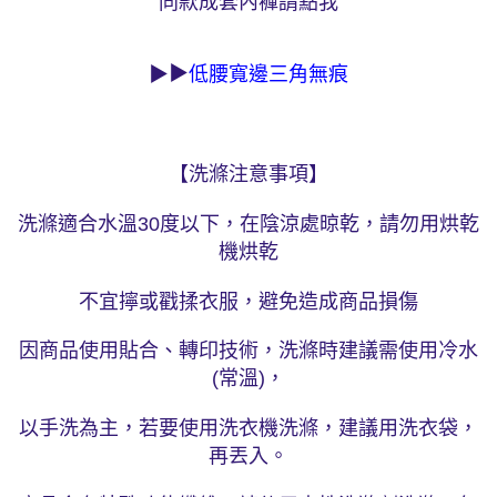
同款成套內褲請點我
▶
▶
低腰寬邊三角無痕
【洗滌注意事項】
洗滌適合水溫30度以下，在陰涼處晾乾，請勿用烘乾
機烘乾
不宜擰或戳揉衣服，避免造成商品損傷
因商品使用貼合、轉印技術，洗滌時建議需使用冷水
(常溫)，
以手洗為主，若要使用洗衣機洗滌，建議用洗衣袋，
再丟入。