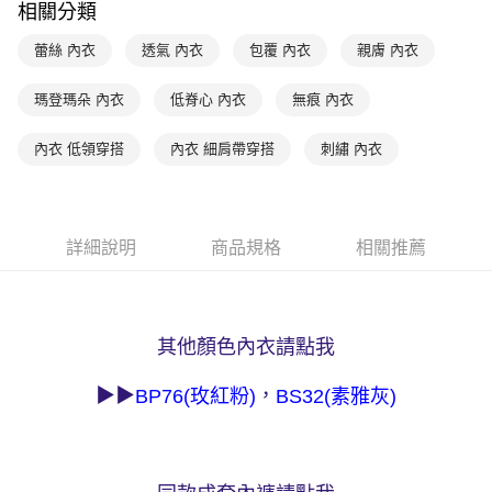
易，需依本服務之必要範圍內提供個人資料，並將交易相關給付款項請求債
相關分類
權轉讓予恩沛科技股份有限公司。
付款後7-11取貨
２．關於個人資料處理事宜，請瀏覽以下網址：
蕾絲 內衣
透氣 內衣
包覆 內衣
親膚 內衣
每筆NT$90，滿NT$1,000(含以上)免運費
https://aftee.tw/terms/#terms3
３．未成年的使用者請事先徵得法定代理人或監護人之同意方可使用
瑪登瑪朵 內衣
低脊心 內衣
無痕 內衣
宅配
「AFTEE先享後付」，若未經同意申辦者引起之損失，本公司不負相關責
任。
每筆NT$90，滿NT$1,000(含以上)免運費
４．使用「AFTEE先享後付」時，將依據個別帳號之用戶狀況，依本公司即
內衣 低領穿搭
內衣 細肩帶穿搭
刺繡 內衣
時審查核予不同之上限額度；若仍有額度不足之情形，本公司將視審查結果
離島宅配
請求用戶進行身份認證。
每筆NT$150，滿NT$2,000(含以上)免運費
５．嚴禁一人註冊多個帳號或使用他人資訊註冊。若發現惡意使用之情形，
恩沛科技股份有限公司將有權停止該用戶之使用額度並採取法律行動。
海外宅配 (訂單成立後，請主動於2天內與線上客服核對收
查看運費
詳細說明
商品規格
相關推薦
件資料，逾期未確認訂單將自動取消)
其他顏色內衣請點我
▶▶
，
BP76(玫紅粉)
BS32(素雅灰)