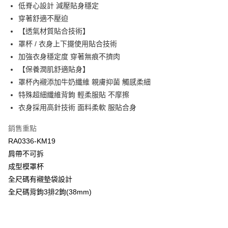
低脊心設計 減壓貼身穩定
台新國際商業銀行
中國信託商業銀行
AFTEE先享後付
台灣樂天信用卡公司
穿著舒適不壓迫
相關說明
【關於「AFTEE先享後付」】
【透氣材質貼合技術】
ATM付款
AFTEE先享後付是「在收到商品之後才付款」的支付方式。 讓您購物簡單
罩杯 / 衣身上下擺使用貼合技術
便利好安心！
加強衣身穩定度 穿著無痕不擠肉
１．簡單：不需註冊會員、不需綁卡、不需儲值。
運送方式
２．便利：只要手機號碼，簡訊認證，即可結帳。
【保養潤肌舒適貼身】
３．安心：先確認商品／服務後，再付款。
全家取貨付款$888免運-以PackAge+配客嘉循環箱包裝寄出
罩杯內襯添加牛奶纖維 親膚抑菌 觸感柔細
每筆NT$90，滿NT$888(含以上)免運費
【「AFTEE先享後付」結帳流程】
特殊超細纖維背鉤 輕柔服貼 不摩擦
１．於結帳方式選擇「AFTEE先享後付」後，將跳轉至「AFTEE先享後付」
衣身採用高針技術 面料柔軟 服貼合身
付款後全家取貨$888免運-以PackAge+配客嘉循環箱包裝寄出
結帳頁面，進行簡訊認證並確認金額後，即可完成結帳。
２．訂單成立數日內，您將收到繳費通知簡訊。
每筆NT$90，滿NT$888(含以上)免運費
銷售重點
３．收到繳費通知簡訊後14天內，點擊此簡訊中的連結，可透過四大超商／
ATM／網路銀行／等多元方式進行付款，方視為交易完成。
RA0336-KM19
萊爾富取貨付款
※ 請注意：結帳手續完成當下不需立刻繳費，但若您需要取消訂單，請聯絡
肩帶不可拆
每筆NT$90，滿NT$1,000(含以上)免運費
購買商品的店家。未經商家同意取消之訂單仍視為有效，需透過AFTEE先享
成型模罩杯
後付繳納相關費用。
付款後萊爾富取貨
※ 交易是否成功請以「AFTEE先享後付 」之結帳頁面顯示為準，若有關於
全尺碼有襯墊袋設計
是否繳費成功／繳費後需取消欲退款等相關疑問，請聯繫「AFTEE先享後付
每筆NT$90，滿NT$1,000(含以上)免運費
全尺碼背鉤3排2鉤(38mm)
客戶支援中心」
https://netprotections.freshdesk.com/support/home
7-11取貨付款
【注意事項】
１．透過由恩沛科技股份有限公司提供之「AFTEE先享後付」服務完成之交
每筆NT$90，滿NT$1,000(含以上)免運費