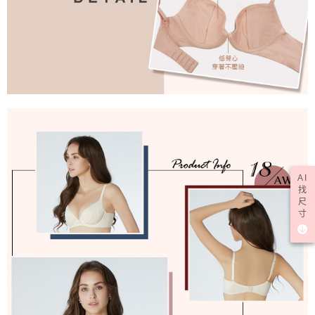
AI
找
尺
寸