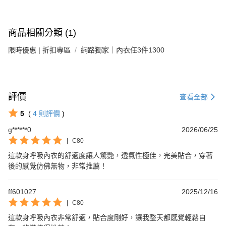
商品相關分類 (1)
限時優惠 | 折扣專區
網路獨家｜內衣任3件1300
評價
查看全部
5
(
4
則評價
)
g******0
2026/06/25
|
C80
這款身呼吸內衣的舒適度讓人驚艷，透氣性極佳，完美貼合，穿著
後的感覺仿佛無物，非常推薦！
ff601027
2025/12/16
|
C80
這款身呼吸內衣非常舒適，貼合度剛好，讓我整天都感覺輕鬆自