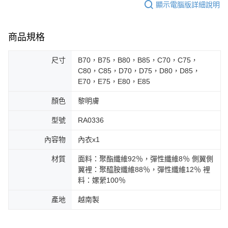
顯示電腦版詳細說明
商品規格
尺寸
B70，B75，B80，B85，C70，C75，
C80，C85，D70，D75，D80，D85，
E70，E75，E80，E85
顏色
黎明膚
型號
RA0336
內容物
內衣x1
材質
面料：聚酯纖維92％，彈性纖維8％ 側翼側
翼裡：聚醯胺纖維88％，彈性纖維12％ 裡
料：嫘縈100％
產地
越南製