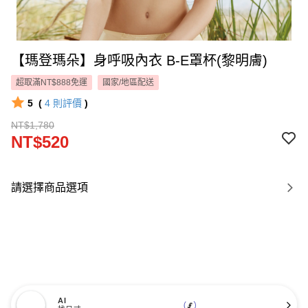
【瑪登瑪朵】身呼吸內衣 B-E罩杯(黎明膚)
超取滿NT$888免運
國家/地區配送
5
(
4
則評價
)
NT$1,780
NT$520
請選擇商品選項
AI