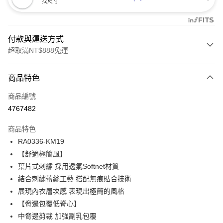
找尺寸
付款與運送方式
超取滿NT$888免運
付款方式
商品特色
信用卡一次付款
商品編號
信用卡分期付款
4767482
3 期 0 利率 每期
NT$173
21家銀行
商品特色
合作金庫商業銀行
第一商業銀行
超商取貨付款
RA0336-KM19
華南商業銀行
彰化商業銀行
【舒適極簡風】
LINE Pay
上海商業儲蓄銀行
台北富邦商業銀行
國泰世華商業銀行
兆豐國際商業銀行
葉片式刺繡 採用透氣Softnet材質
Apple Pay
臺灣中小企業銀行
台中商業銀行
結合刺繡蕾絲工藝 搭配無痕貼合技術
匯豐（台灣）商業銀行
華泰商業銀行
展現內衣層次感 表現出極簡的風格
悠遊付
聯邦商業銀行
遠東國際商業銀行
【脅邊包覆低脊心】
元大商業銀行
永豐商業銀行
全盈+PAY
中脅邊剪裁 加強副乳包覆
玉山商業銀行
星展（台灣）商業銀行