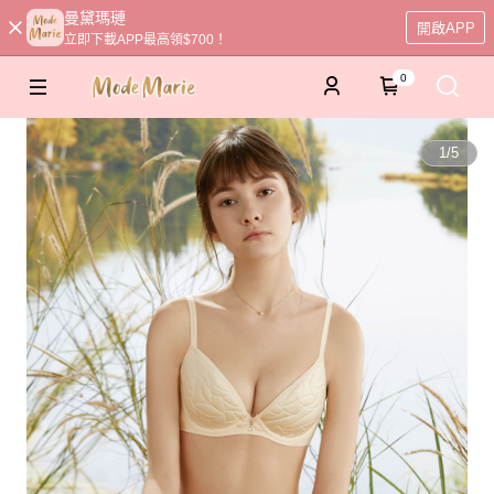
曼黛瑪璉
開啟APP
立即下載APP最高領$700！
0
1
/
5