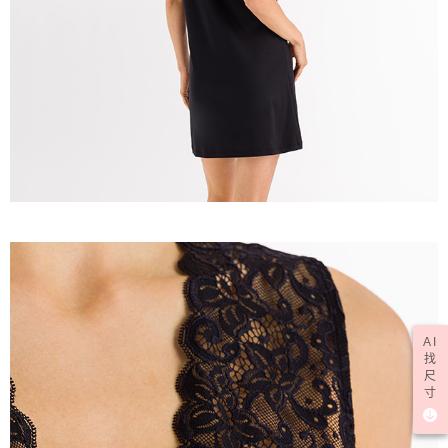
AI
找
尺
寸