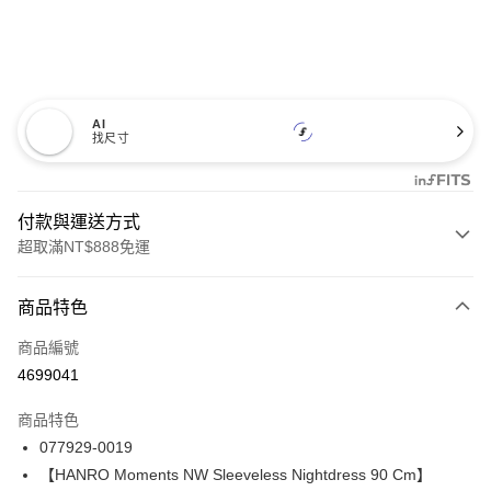
AI
找尺寸
付款與運送方式
超取滿NT$888免運
付款方式
商品特色
信用卡一次付款
商品編號
信用卡分期付款
4699041
3 期 0 利率 每期
NT$2,593
21家銀行
商品特色
合作金庫商業銀行
第一商業銀行
LINE Pay
077929-0019
華南商業銀行
彰化商業銀行
【HANRO Moments NW Sleeveless Nightdress 90 Cm】
Apple Pay
上海商業儲蓄銀行
台北富邦商業銀行