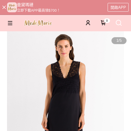
曼黛瑪璉
開啟APP
立即下載APP最高領$700！
0
1
/
5