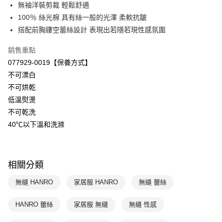
國泰世華商業銀行
兆豐國際商業銀行
無袖洋裝剪裁 輕鬆舒適
悠遊付
臺灣中小企業銀行
台中商業銀行
100％ 絲光棉 具有絲一般的光澤 柔軟抗皺
匯豐（台灣）商業銀行
華泰商業銀行
搭配前胸鏤空蕾絲設計 表現出若隱若現性感氛圍
全盈+PAY
聯邦商業銀行
遠東國際商業銀行
元大商業銀行
永豐商業銀行
ATM付款
銷售重點
玉山商業銀行
星展（台灣）商業銀行
077929-0019【保養方式】
台新國際商業銀行
中國信託商業銀行
運送方式
不可漂白
台灣樂天信用卡公司
不可烘乾
付款後全家取貨$888免運-以PackAge+配客嘉循環箱包裝寄出
低溫熨燙
每筆NT$90，滿NT$888(含以上)免運費
不可乾洗
付款後萊爾富取貨
40℃以下溫和洗滌
每筆NT$90，滿NT$1,000(含以上)免運費
付款後7-11取貨
相關分類
每筆NT$90，滿NT$1,000(含以上)免運費
無縫 HANRO
家居服 HANRO
無縫 蕾絲
宅配
每筆NT$90，滿NT$1,000(含以上)免運費
HANRO 蕾絲
家居服 無縫
無縫 性感