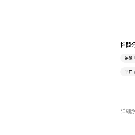
相關
無縫 
平口 
詳細