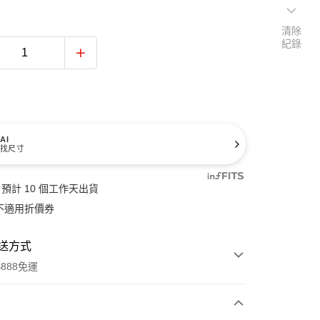
清除
紀錄
AI
找尺寸
預計 10 個工作天出貨
不適用折價券
送方式
888免運