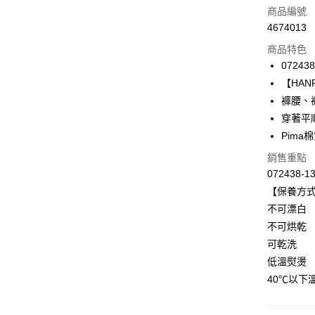
信用卡一
商品編號
4674013
LINE Pay
商品特色
Apple Pay
072438
【HANRO
悠遊付
褲腰、
全盈+PAY
穿著平
Pima
ATM付款
銷售重點
072438-1
運送方式
【保養方
不可漂白
付款後全家
不可烘乾
出
可乾洗
每筆NT$9
低溫熨燙
付款後萊
40℃以下
每筆NT$9