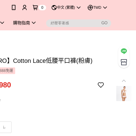
0
中文 (繁體)
TWD
購物指南
RO】Cotton Lace低腰平口褲(粉膚)
888免運
980
膚
L