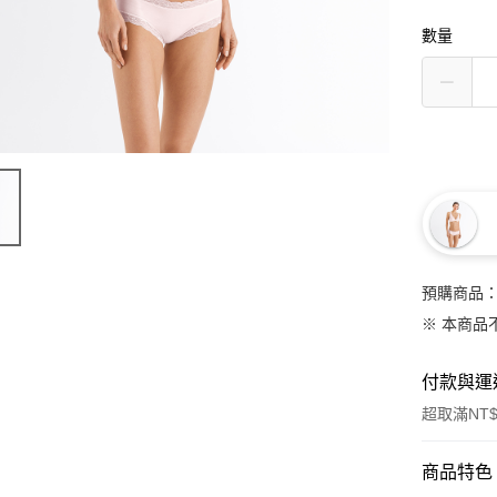
數量
預購商品：
※ 本商品
付款與運
超取滿NT$
付款方式
商品特色