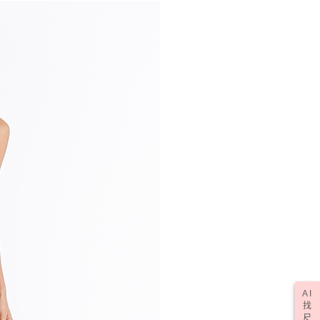
AI
找
尺