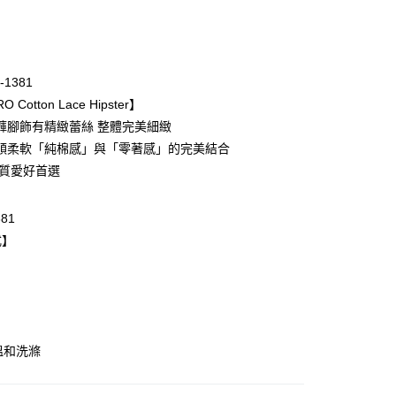
次付款
-1381
 Cotton Lace Hipster】
褲腳飾有精緻蕾絲 整體完美細緻
順柔軟「純棉感」與「零著感」的完美結合
棉質愛好首選
381
式】
取貨$888免運-以PackAge+配客嘉循環箱包裝寄
0，滿NT$888(含以上)免運費
爾富取貨
溫和洗滌
0，滿NT$1,000(含以上)免運費