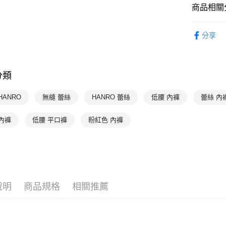
付款後7-1
商品相關分
每筆NT$9
HANRO 
宅配
分享
HANRO 
每筆NT$9
HANRO 
分類
HANRO 
HANRO 
HANRO
無縫 蕾絲
HANRO 蕾絲
低腰 內褲
蕾絲 內
內褲
低腰 平口褲
粉紅色 內褲
說明
商品規格
相關推薦