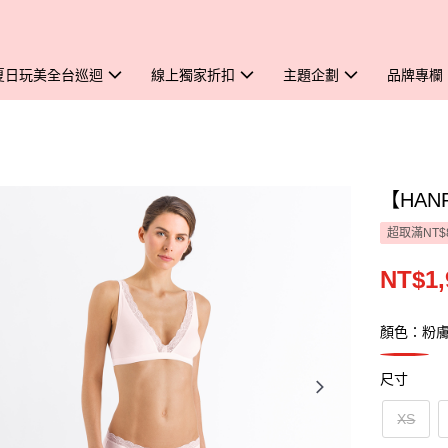
夏日玩美全台巡迴
線上獨家折扣
主題企劃
品牌專欄
【HAN
超取滿NT$
NT$1,
顏色：粉
尺寸
XS