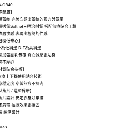
0 利率 每期
NT$173
21家銀行
8-OB40
庫商業銀行
第一商業銀行
極簡風】
付款
業銀行
彰化商業銀行
葉蕾絲 完美凸顯出蕾絲的張力與氛圍
業儲蓄銀行
台北富邦商業銀行
透氣Softnet三明治材質 搭配無痕貼合工藝
華商業銀行
兆豐國際商業銀行
衣層次感 表現出極簡的性感
小企業銀行
台中商業銀行
包覆低脊心】
台灣）商業銀行
華泰商業銀行
業銀行
遠東國際商業銀行
杯為低斜邊 D-F為高斜邊
業銀行
永豐商業銀行
適加強副乳包覆 脊心減壓更貼身
業銀行
星展（台灣）商業銀行
適不壓迫
際商業銀行
中國信託商業銀行
享後付
材質貼合技術】
天信用卡公司
/ 衣身上下擺使用貼合技術
FTEE先享後付」】
先享後付是「在收到商品之後才付款」的支付方式。 讓您購物簡單
身穩定度 穿著無痕不擠肉
心！
背片 / 造型肩帶】
：不需註冊會員、不需綁卡、不需儲值。
背片設計 安定衣身好穿搭
：只要手機號碼，簡訊認證，即可結帳。
：先確認商品／服務後，再付款。
定肩帶 拉提效果更穩固
款-以PackAge+配客嘉循環箱包裝寄出
帶 線條設計
EE先享後付」結帳流程】
0，滿NT$1,000(含以上)免運費
方式選擇「AFTEE先享後付」後，將跳轉至「AFTEE先享後
頁面，進行簡訊認證並確認金額後，即可完成結帳。
B40