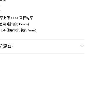
取貨-以PackAge+配客嘉循環箱包裝寄出
成立數日內，您將收到繳費通知簡訊。
拆
費通知簡訊後14天內，點擊此簡訊中的連結，可透過四大超商
0，滿NT$1,000(含以上)免運費
網路銀行／等多元方式進行付款，方視為交易完成。
杯
：結帳手續完成當下不需立刻繳費，但若您需要取消訂單，請聯
貨付款
下厚上薄，D-F罩杯均厚
的店家。未經商家同意取消之訂單仍視為有效，需透過AFTEE
繳納相關費用。
0，滿NT$1,000(含以上)免運費
0使用3排2鉤(35mm)
否成功請以「AFTEE先享後付 」之結帳頁面顯示為準，若有關於
、E-F使用3排3鉤(57mm)
功／繳費後需取消欲退款等相關疑問，請聯繫「AFTEE先享後
爾富取貨
援中心」
https://netprotections.freshdesk.com/support/home
0，滿NT$1,000(含以上)免運費
項】
類 (1)
付款
恩沛科技股份有限公司提供之「AFTEE先享後付」服務完成之
依本服務之必要範圍內提供個人資料，並將交易相關給付款項請
0，滿NT$1,000(含以上)免運費
| 折扣專區
網路獨家｜內衣任3件1300
讓予恩沛科技股份有限公司。
個人資料處理事宜，請瀏覽以下網址：
1取貨
ee.tw/terms/#terms3
0，滿NT$1,000(含以上)免運費
年的使用者請事先徵得法定代理人或監護人之同意方可使用
E先享後付」，若未經同意申辦者引起之損失，本公司不負相關責
AFTEE先享後付」時，將依據個別帳號之用戶狀況，依本公司
0，滿NT$1,000(含以上)免運費
核予不同之上限額度；若仍有額度不足之情形，本公司將視審查
用戶進行身份認證。
一人註冊多個帳號或使用他人資訊註冊。若發現惡意使用之情
50，滿NT$2,000(含以上)免運費
科技股份有限公司將有權停止該用戶之使用額度並採取法律行