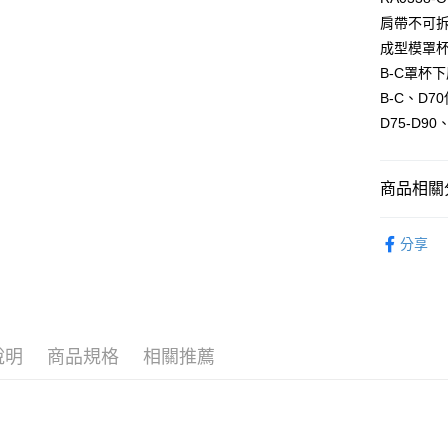
付款後全家
２．訂單
肩帶不可
３．收到繳
每筆NT$9
／ATM／
成型模罩
※ 請注意
萊爾富取
B-C罩杯
絡購買商品
先享後付
每筆NT$9
B-C、D7
※ 交易是
D75-D90
是否繳費成
付款後萊
付客戶支
每筆NT$9
【注意事
商品相關分
7-11取貨
１．透過由
交易，需
每筆NT$9
限時優惠 
求債權轉
分享
２．關於
付款後7-1
https://aft
每筆NT$9
３．未成
「AFTE
宅配
任。
４．使用「
每筆NT$9
說明
商品規格
相關推薦
即時審查
結果請求
離島宅配
５．嚴禁
每筆NT$1
形，恩沛
動。