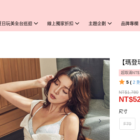
夏日玩美全台巡迴
線上獨家折扣
主題企劃
品牌專欄
【瑪登
超取滿NT$
5 (
2
NT$1,780
NT$5
尺寸
F70