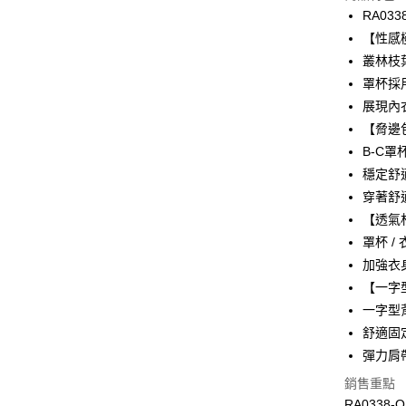
3 期 
RA033
合作金
【性感
超商取貨
華南商
叢林枝
LINE Pay
上海商
罩杯採用
國泰世
展現內
Apple Pay
臺灣中
【脅邊
匯豐（
悠遊付
聯邦商
B-C罩
元大商
全盈+PAY
穩定舒
玉山商
穿著舒
台新國
AFTEE先
【透氣
台灣樂
相關說明
罩杯 
【關於「A
ATM付款
AFTEE
加強衣
便利好安
【一字型
１．簡單
一字型
２．便利
運送方式
３．安心
舒適固
全家取貨付
彈力肩
【「AFT
每筆NT$9
１．於結帳
銷售重點
付」結帳
RA0338-O