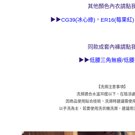
海外宅配 
其他顏色內衣請點
件資料，逾
▶▶
，
CG39(冰心綠)
ER16(莓果紅)
同款成套內褲請點
▶▶
/
低腰三角無痕
低腰
【洗滌注意事項】
洗滌適合水溫30度以下，在陰涼
因商品使用貼合技術，洗滌時建議需使用
以手洗為主，若要使用洗衣機洗滌，建議用