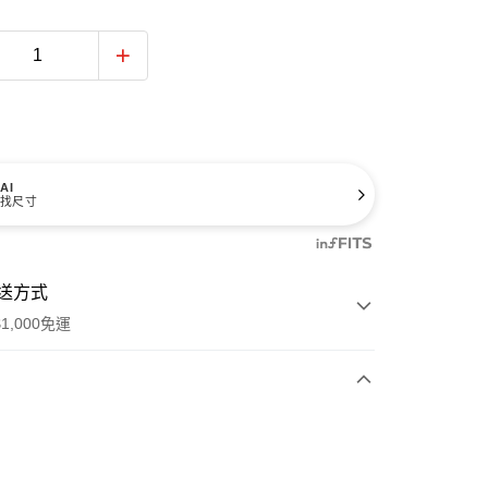
AI
找尺寸
送方式
1,000免運
次付款
期付款