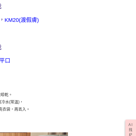
(訂單成立後，請主動於2天內與線上客服核對收
查看運費
我
期未確認訂單將自動取消)
，
KM20(渡假膚)
我
平口
處晾乾。
冷水(常溫)，
洗衣袋，再丟入。
AI
找
尺