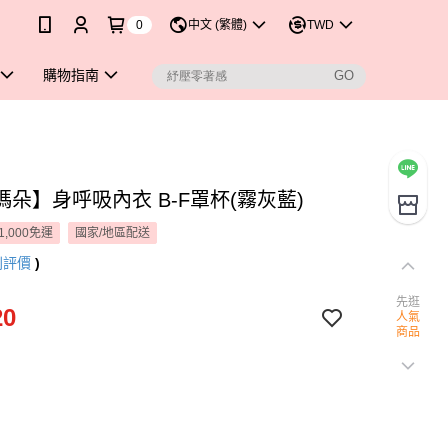
0
中文 (繁體)
TWD
購物指南
瑪朵】身呼吸內衣 B-F罩杯(霧灰藍)
1,000免運
國家/地區配送
則評價
)
先逛
20
人氣
商品