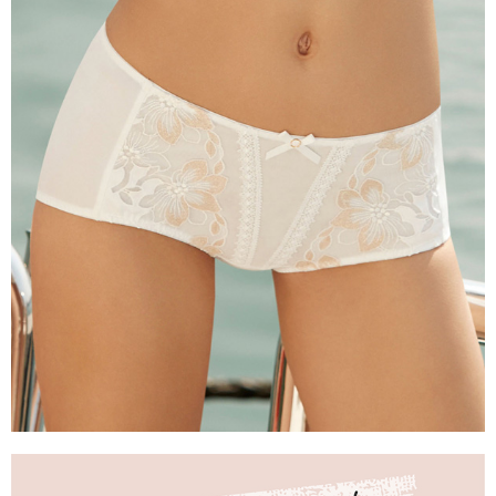
7-11取貨付款
【注意事項】
１．透過由恩沛科技股份有限公司提供之「AFTEE先享後付」服務完成之交
每筆NT$90，滿NT$1,000(含以上)免運費
易，需依本服務之必要範圍內提供個人資料，並將交易相關給付款項請求債
權轉讓予恩沛科技股份有限公司。
付款後7-11取貨
２．關於個人資料處理事宜，請瀏覽以下網址：
每筆NT$90，滿NT$1,000(含以上)免運費
https://aftee.tw/terms/#terms3
３．未成年的使用者請事先徵得法定代理人或監護人之同意方可使用
宅配
「AFTEE先享後付」，若未經同意申辦者引起之損失，本公司不負相關責
任。
每筆NT$90，滿NT$1,000(含以上)免運費
４．使用「AFTEE先享後付」時，將依據個別帳號之用戶狀況，依本公司即
時審查核予不同之上限額度；若仍有額度不足之情形，本公司將視審查結果
離島宅配
請求用戶進行身份認證。
每筆NT$150，滿NT$2,000(含以上)免運費
５．嚴禁一人註冊多個帳號或使用他人資訊註冊。若發現惡意使用之情形，
恩沛科技股份有限公司將有權停止該用戶之使用額度並採取法律行動。
海外宅配 (訂單成立後，請主動於2天內與線上客服核對收
查看運費
件資料，逾期未確認訂單將自動取消)