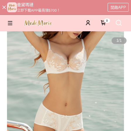
曼黛瑪璉
開啟APP
立即下載APP最高領$700！
0
1
/
1