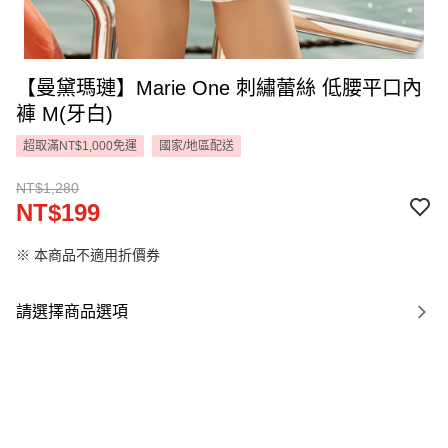
【曼黛瑪璉】Marie One 刺繡蕾絲 低腰平口內
褲 M(牙白)
超取滿NT$1,000免運
國家/地區配送
NT$1,280
NT$199
※ 本商品不適用折價券
請選擇商品選項