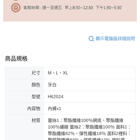
顯示電腦版詳細說明
商品規格
尺寸
M，L，XL
顏色
牙白
型號
H62024
內容物
內褲x1
材質
蕾絲1：聚酯纖維100％網底，聚酯纖維
100％繡線 蕾絲2：聚酯纖維100％ 面料1：
聚酯纖維82％，彈性纖維18％ 面料2裡料：
聚醯胺纖維83％，彈性纖維17％ 裡料襠