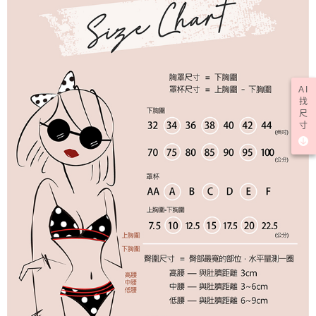
AI
找
尺
寸