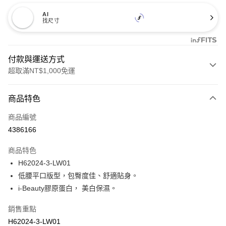
AI
找尺寸
付款與運送方式
超取滿NT$1,000免運
付款方式
商品特色
信用卡一次付款
商品編號
信用卡分期付款
4386166
3 期 0 利率 每期
NT$66
21家銀行
商品特色
合作金庫商業銀行
第一商業銀行
超商取貨付款
H62024-3-LW01
華南商業銀行
彰化商業銀行
低腰平口版型，包臀度佳、舒適貼身。
LINE Pay
上海商業儲蓄銀行
台北富邦商業銀行
國泰世華商業銀行
兆豐國際商業銀行
i-Beauty膠原蛋白， 美白保濕。
Apple Pay
臺灣中小企業銀行
台中商業銀行
銷售重點
匯豐（台灣）商業銀行
華泰商業銀行
悠遊付
聯邦商業銀行
遠東國際商業銀行
H62024-3-LW01