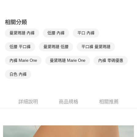
元大商業銀行
永豐商業銀行
全盈+PAY
玉山商業銀行
星展（台灣）商業銀行
台新國際商業銀行
中國信託商業銀行
AFTEE先享後付
相關分類
台灣樂天信用卡公司
相關說明
【關於「AFTEE先享後付」】
曼黛瑪璉 內褲
低腰 內褲
平口 內褲
ATM付款
AFTEE先享後付是「在收到商品之後才付款」的支付方式。 讓您購物簡單
便利好安心！
１．簡單：不需註冊會員、不需綁卡、不需儲值。
低腰 平口褲
曼黛瑪璉 低腰
平口褲 曼黛瑪璉
運送方式
２．便利：只要手機號碼，簡訊認證，即可結帳。
３．安心：先確認商品／服務後，再付款。
全家取貨付款-以PackAge+配客嘉循環箱包裝寄出
內褲 Marie One
曼黛瑪璉 Marie One
內褲 零碼優惠
每筆NT$90，滿NT$1,000(含以上)免運費
【「AFTEE先享後付」結帳流程】
１．於結帳方式選擇「AFTEE先享後付」後，將跳轉至「AFTEE先享後付」
白色 內褲
付款後全家取貨-以PackAge+配客嘉循環箱包裝寄出
結帳頁面，進行簡訊認證並確認金額後，即可完成結帳。
２．訂單成立數日內，您將收到繳費通知簡訊。
每筆NT$90，滿NT$1,000(含以上)免運費
３．收到繳費通知簡訊後14天內，點擊此簡訊中的連結，可透過四大超商／
ATM／網路銀行／等多元方式進行付款，方視為交易完成。
萊爾富取貨付款
詳細說明
商品規格
相關推薦
※ 請注意：結帳手續完成當下不需立刻繳費，但若您需要取消訂單，請聯絡
每筆NT$90，滿NT$1,000(含以上)免運費
購買商品的店家。未經商家同意取消之訂單仍視為有效，需透過AFTEE先享
後付繳納相關費用。
付款後萊爾富取貨
※ 交易是否成功請以「AFTEE先享後付 」之結帳頁面顯示為準，若有關於
是否繳費成功／繳費後需取消欲退款等相關疑問，請聯繫「AFTEE先享後付
每筆NT$90，滿NT$1,000(含以上)免運費
客戶支援中心」
https://netprotections.freshdesk.com/support/home