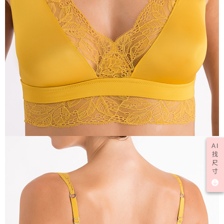
AI
找
尺
寸