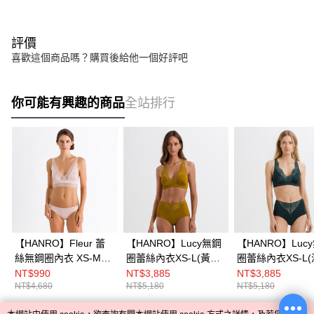
評價
喜歡這個商品嗎？購買後給他一個好評吧
你可能有興趣的商品
全站排行
【HANRO】Fleur 蕾
【HANRO】Lucy無鋼
【HANRO】Luc
絲無鋼圈內衣 XS-M
圈蕾絲內衣XS-L(黃銅
圈蕾絲內衣XS-L
(玫瑰粉)
金)
綠)
NT$990
NT$3,885
NT$3,885
NT$4,680
NT$5,180
NT$5,180