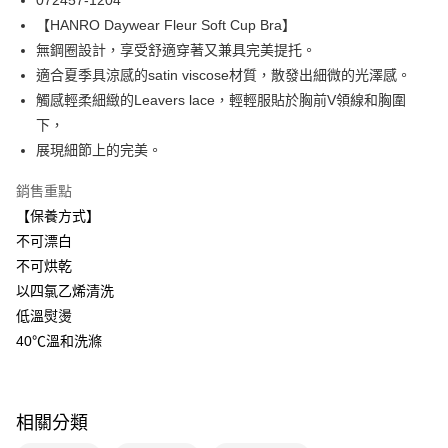
072457-1204
華南商業銀行
彰化商業銀行
【HANRO Daywear Fleur Soft Cup Bra】
Apple Pay
上海商業儲蓄銀行
台北富邦商業銀行
國泰世華商業銀行
兆豐國際商業銀行
無鋼圈設計，享受舒適穿著又兼具完美提托。
悠遊付
臺灣中小企業銀行
台中商業銀行
適合夏季具涼感的satin viscose材質，散發出細微的光澤感。
匯豐（台灣）商業銀行
華泰商業銀行
觸感輕柔細緻的Leavers lace，輕輕服貼於胸前V領線和胸圍
全盈+PAY
聯邦商業銀行
遠東國際商業銀行
下，
元大商業銀行
永豐商業銀行
ATM付款
展現細節上的完美。
玉山商業銀行
星展（台灣）商業銀行
台新國際商業銀行
中國信託商業銀行
運送方式
銷售重點
台灣樂天信用卡公司
【保養方式】
付款後全家取貨$888免運-以PackAge+配客嘉循環箱包裝寄出
不可漂白
每筆NT$90，滿NT$888(含以上)免運費
不可烘乾
付款後萊爾富取貨
以四氯乙烯清洗
每筆NT$90，滿NT$1,000(含以上)免運費
低溫熨燙
40℃溫和洗滌
付款後7-11取貨
每筆NT$90，滿NT$1,000(含以上)免運費
宅配
相關分類
每筆NT$90，滿NT$1,000(含以上)免運費