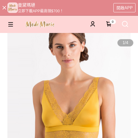
曼黛瑪璉
開啟APP
立即下載APP最高領$700！
0
1
/
4