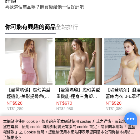
評價
喜歡這個商品嗎？購買後給他一個好評吧
你可能有興趣的商品
全站排行
【曼黛瑪璉】魔幻美型
【曼黛瑪璉】魔幻美型
【瑪登瑪朵】浪
輕機能-美形提臀帶(光
重機能-連身三角塑身
蕾絲內衣 B-E罩杯(星
柔粉)
衣 S-XXL(深遂膚)
鑽膚)
NT$520
NT$670
NT$520
NT$1,280
NT$2,980
NT$1,380
本網站中使用 cookie，欲查詢有關本網站使用 cookie 方式之詳情，及若您不希
熱門標籤
望在電腦上使用 cookie 時應如何變更電腦的 cookie 設定，請參閱本網站「
隱私
權條款
」之 Cookie 聲明。您繼續使用本網站即表示您同意本公司得按本網站使
用條款之 Cookie 聲明使用 cookie。
了解更多 >