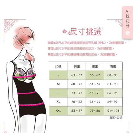
AI
找
尺
寸