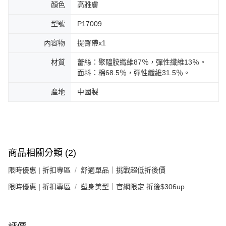
顏色
高雅膚
型號
P17009
內容物
提臀帶x1
材質
蕾絲：聚醯胺纖維87％，彈性纖維13％。
面料：棉68.5％，彈性纖維31.5％。
產地
中國製
商品相關分類 (2)
限時優惠 | 折扣專區
舒適單品｜挑戰超低折後價
限時優惠 | 折扣專區
塑身美型｜官網限定 折後$306up