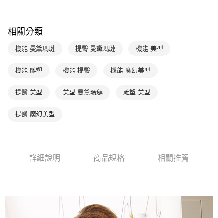
台新國際商業銀行
中國信託商業銀行
AFTEE先享後付
台灣樂天信用卡公司
相關說明
相關分類
【關於「AFTEE先享後付」】
ATM付款
AFTEE先享後付是「在收到商品之後才付款」的支付方式。 讓您購物簡單
機能 曼黛瑪璉
提臀 曼黛瑪璉
機能 美型
便利好安心！
１．簡單：不需註冊會員、不需綁卡、不需儲值。
運送方式
２．便利：只要手機號碼，簡訊認證，即可結帳。
機能 雕塑
機能 提臀
機能 魔幻美型
３．安心：先確認商品／服務後，再付款。
全家取貨付款$888免運-以PackAge+配客嘉循環箱包裝寄出
每筆NT$90，滿NT$888(含以上)免運費
提臀 美型
美型 曼黛瑪璉
雕塑 美型
【「AFTEE先享後付」結帳流程】
１．於結帳方式選擇「AFTEE先享後付」後，將跳轉至「AFTEE先享後付」
付款後全家取貨$888免運-以PackAge+配客嘉循環箱包裝寄出
結帳頁面，進行簡訊認證並確認金額後，即可完成結帳。
提臀 魔幻美型
２．訂單成立數日內，您將收到繳費通知簡訊。
每筆NT$90，滿NT$888(含以上)免運費
３．收到繳費通知簡訊後14天內，點擊此簡訊中的連結，可透過四大超商／
ATM／網路銀行／等多元方式進行付款，方視為交易完成。
萊爾富取貨付款
※ 請注意：結帳手續完成當下不需立刻繳費，但若您需要取消訂單，請聯絡
每筆NT$90，滿NT$1,000(含以上)免運費
購買商品的店家。未經商家同意取消之訂單仍視為有效，需透過AFTEE先享
詳細說明
商品規格
相關推薦
後付繳納相關費用。
付款後萊爾富取貨
※ 交易是否成功請以「AFTEE先享後付 」之結帳頁面顯示為準，若有關於
是否繳費成功／繳費後需取消欲退款等相關疑問，請聯繫「AFTEE先享後付
每筆NT$90，滿NT$1,000(含以上)免運費
客戶支援中心」
https://netprotections.freshdesk.com/support/home
7-11取貨付款
【注意事項】
１．透過由恩沛科技股份有限公司提供之「AFTEE先享後付」服務完成之交
每筆NT$90，滿NT$1,000(含以上)免運費