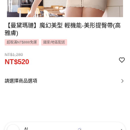
【曼黛瑪璉】魔幻美型 輕機能-美形提臀帶(高
雅膚)
超取滿NT$888免運
國家/地區配送
NT$1,280
NT$520
請選擇商品選項
AI