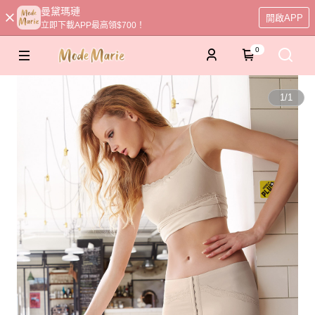
曼黛瑪璉
開啟APP
立即下載APP最高領$700！
0
1
/
1