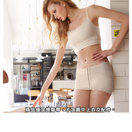
易，需依本服務之必要範圍內提供個人資料，並將交易相關給付款項請求債
權轉讓予恩沛科技股份有限公司。
付款後7-11取貨
２．關於個人資料處理事宜，請瀏覽以下網址：
每筆NT$90，滿NT$1,000(含以上)免運費
https://aftee.tw/terms/#terms3
３．未成年的使用者請事先徵得法定代理人或監護人之同意方可使用
宅配
「AFTEE先享後付」，若未經同意申辦者引起之損失，本公司不負相關責
任。
每筆NT$90，滿NT$1,000(含以上)免運費
４．使用「AFTEE先享後付」時，將依據個別帳號之用戶狀況，依本公司即
時審查核予不同之上限額度；若仍有額度不足之情形，本公司將視審查結果
離島宅配
請求用戶進行身份認證。
每筆NT$150，滿NT$2,000(含以上)免運費
５．嚴禁一人註冊多個帳號或使用他人資訊註冊。若發現惡意使用之情形，
恩沛科技股份有限公司將有權停止該用戶之使用額度並採取法律行動。
海外宅配 (訂單成立後，請主動於2天內與線上客服核對收
查看運費
件資料，逾期未確認訂單將自動取消)