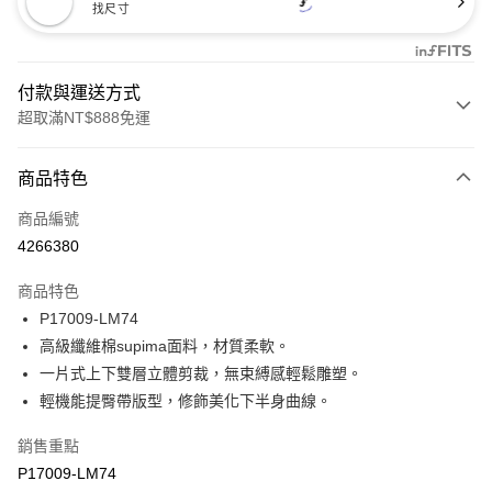
找尺寸
付款與運送方式
超取滿NT$888免運
付款方式
商品特色
信用卡一次付款
商品編號
信用卡分期付款
4266380
3 期 0 利率 每期
NT$173
21家銀行
商品特色
合作金庫商業銀行
第一商業銀行
超商取貨付款
P17009-LM74
華南商業銀行
彰化商業銀行
高級纖維棉supima面料，材質柔軟。
LINE Pay
上海商業儲蓄銀行
台北富邦商業銀行
國泰世華商業銀行
兆豐國際商業銀行
一片式上下雙層立體剪裁，無束縛感輕鬆雕塑。
Apple Pay
臺灣中小企業銀行
台中商業銀行
輕機能提臀帶版型，修飾美化下半身曲線。
匯豐（台灣）商業銀行
華泰商業銀行
悠遊付
聯邦商業銀行
遠東國際商業銀行
銷售重點
元大商業銀行
永豐商業銀行
全盈+PAY
P17009-LM74
玉山商業銀行
星展（台灣）商業銀行