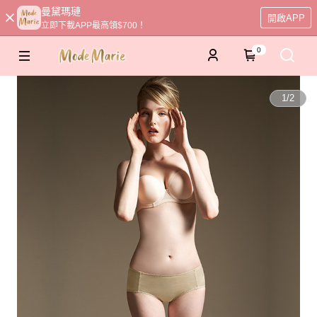
曼黛瑪璉
開啟APP
立即下載APP最高領$700！
0
1
/
2