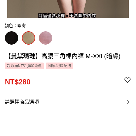
顏色：暗膚
【曼黛瑪璉】高腰三角棉內褲 M-XXL(暗膚)
超取滿NT$1,000免運
國家/地區配送
NT$280
請選擇商品選項