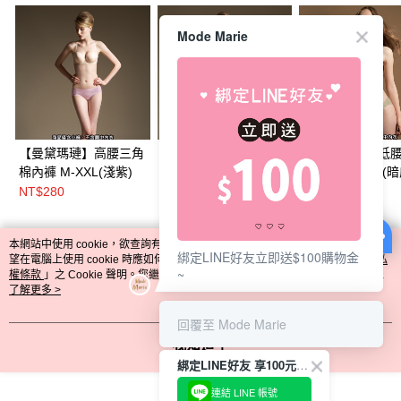
Mode Marie
【曼黛瑪璉】高腰三角
【曼黛瑪璉】高腰三角
【曼黛瑪璉】低
棉內褲 M-XXL(淺紫)
棉內褲 M-XXL(黑 )
棉內褲 M-XXL(暗
NT$280
NT$280
NT$240
本網站中使用 cookie，欲查詢有關本網站使用 cookie 方式之詳情，及若您不希
綁定LINE好友立即送$100購物金
熱門標籤
望在電腦上使用 cookie 時應如何變更電腦的 cookie 設定，請參閱本網站「
隱私
~
權條款
」之 Cookie 聲明。您繼續使用本網站即表示您同意本公司得按本網站使
用條款之 Cookie 聲明使用 cookie。
了解更多 >
回覆至 Mode Marie
我知道了