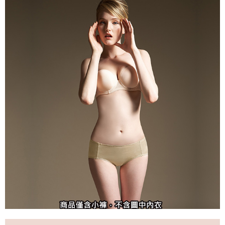
7-11取貨付款
【注意事項】
１．透過由恩沛科技股份有限公司提供之「AFTEE先享後付」服務完成之交
每筆NT$90，滿NT$1,000(含以上)免運費
易，需依本服務之必要範圍內提供個人資料，並將交易相關給付款項請求債
權轉讓予恩沛科技股份有限公司。
付款後7-11取貨
２．關於個人資料處理事宜，請瀏覽以下網址：
每筆NT$90，滿NT$1,000(含以上)免運費
https://aftee.tw/terms/#terms3
３．未成年的使用者請事先徵得法定代理人或監護人之同意方可使用
宅配
「AFTEE先享後付」，若未經同意申辦者引起之損失，本公司不負相關責
任。
每筆NT$90，滿NT$1,000(含以上)免運費
４．使用「AFTEE先享後付」時，將依據個別帳號之用戶狀況，依本公司即
時審查核予不同之上限額度；若仍有額度不足之情形，本公司將視審查結果
離島宅配
請求用戶進行身份認證。
每筆NT$150，滿NT$2,000(含以上)免運費
５．嚴禁一人註冊多個帳號或使用他人資訊註冊。若發現惡意使用之情形，
恩沛科技股份有限公司將有權停止該用戶之使用額度並採取法律行動。
海外宅配 (訂單成立後，請主動於2天內與線上客服核對收
查看運費
件資料，逾期未確認訂單將自動取消)