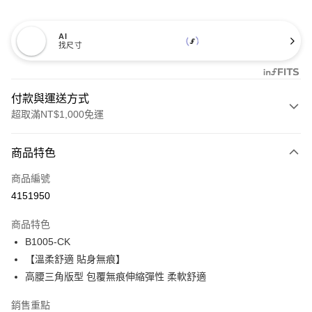
AI
找尺寸
付款與運送方式
超取滿NT$1,000免運
付款方式
商品特色
信用卡一次付款
商品編號
信用卡分期付款
4151950
3 期 0 利率 每期
NT$93
21家銀行
商品特色
合作金庫商業銀行
第一商業銀行
超商取貨付款
B1005-CK
華南商業銀行
彰化商業銀行
【溫柔舒適 貼身無痕】
LINE Pay
上海商業儲蓄銀行
台北富邦商業銀行
國泰世華商業銀行
兆豐國際商業銀行
高腰三角版型 包覆無痕伸縮彈性 柔軟舒適
Apple Pay
臺灣中小企業銀行
台中商業銀行
銷售重點
匯豐（台灣）商業銀行
華泰商業銀行