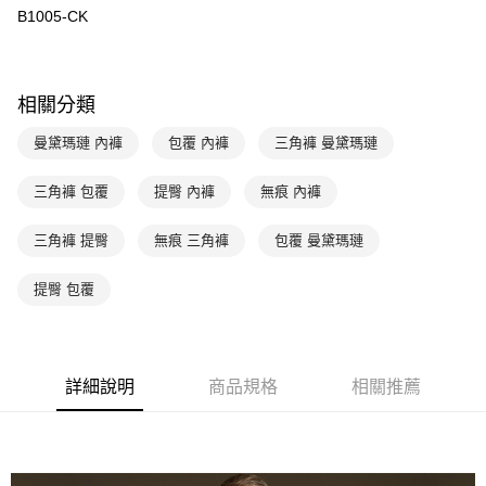
悠遊付
聯邦商業銀行
遠東國際商業銀行
B1005-CK
元大商業銀行
永豐商業銀行
全盈+PAY
玉山商業銀行
星展（台灣）商業銀行
台新國際商業銀行
中國信託商業銀行
AFTEE先享後付
相關分類
台灣樂天信用卡公司
相關說明
【關於「AFTEE先享後付」】
曼黛瑪璉 內褲
包覆 內褲
三角褲 曼黛瑪璉
ATM付款
AFTEE先享後付是「在收到商品之後才付款」的支付方式。 讓您購物簡單
便利好安心！
１．簡單：不需註冊會員、不需綁卡、不需儲值。
三角褲 包覆
提臀 內褲
無痕 內褲
運送方式
２．便利：只要手機號碼，簡訊認證，即可結帳。
３．安心：先確認商品／服務後，再付款。
全家取貨付款-以PackAge+配客嘉循環箱包裝寄出
三角褲 提臀
無痕 三角褲
包覆 曼黛瑪璉
每筆NT$90，滿NT$1,000(含以上)免運費
【「AFTEE先享後付」結帳流程】
１．於結帳方式選擇「AFTEE先享後付」後，將跳轉至「AFTEE先享後付」
提臀 包覆
付款後全家取貨-以PackAge+配客嘉循環箱包裝寄出
結帳頁面，進行簡訊認證並確認金額後，即可完成結帳。
２．訂單成立數日內，您將收到繳費通知簡訊。
每筆NT$90，滿NT$1,000(含以上)免運費
３．收到繳費通知簡訊後14天內，點擊此簡訊中的連結，可透過四大超商／
ATM／網路銀行／等多元方式進行付款，方視為交易完成。
萊爾富取貨付款
詳細說明
商品規格
相關推薦
※ 請注意：結帳手續完成當下不需立刻繳費，但若您需要取消訂單，請聯絡
每筆NT$90，滿NT$1,000(含以上)免運費
購買商品的店家。未經商家同意取消之訂單仍視為有效，需透過AFTEE先享
後付繳納相關費用。
付款後萊爾富取貨
※ 交易是否成功請以「AFTEE先享後付 」之結帳頁面顯示為準，若有關於
是否繳費成功／繳費後需取消欲退款等相關疑問，請聯繫「AFTEE先享後付
每筆NT$90，滿NT$1,000(含以上)免運費
客戶支援中心」
https://netprotections.freshdesk.com/support/home