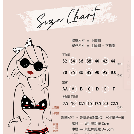
AI
找
尺
寸