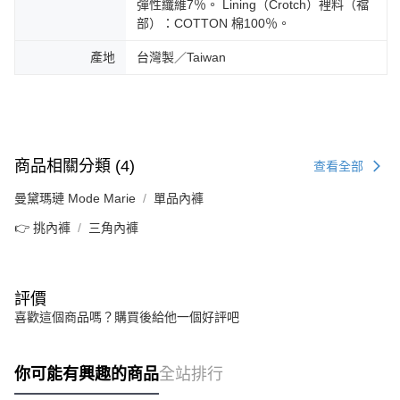
彈性纖維7％。 Lining（Crotch）裡料（襠
部）：COTTON 棉100％。
產地
台灣製／Taiwan
商品相關分類 (4)
查看全部
曼黛瑪璉 Mode Marie
單品內褲
👉 挑內褲
三角內褲
評價
喜歡這個商品嗎？購買後給他一個好評吧
你可能有興趣的商品
全站排行