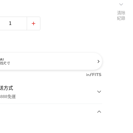
清除
紀錄
AI
找尺寸
送方式
888免運
次付款