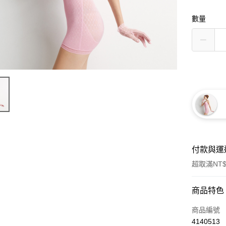
數量
付款與運
超取滿NT$
付款方式
商品特色
信用卡一
商品編號
4140513