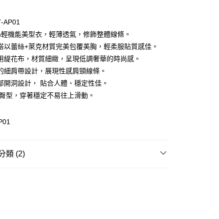
期付款
0 利率 每期
NT$173
21家銀行
7-AP01
庫商業銀行
第一商業銀行
Den輕機能美型衣，輕薄透氣，修飾整體線條。
付款
業銀行
彰化商業銀行
搭以蕾絲+萊克材質完美包覆美胸，輕柔服貼質感佳。
業儲蓄銀行
台北富邦商業銀行
用緹花布，材質細緻，呈現低調奢華的時尚感。
華商業銀行
兆豐國際商業銀行
的細肩帶設計，展現性感肩頸線條。
小企業銀行
台中商業銀行
部開洞設計， 貼合人體、穩定性佳。
台灣）商業銀行
華泰商業銀行
業銀行
遠東國際商業銀行
體臀型，穿著穩定不易往上滑動。
業銀行
永豐商業銀行
業銀行
星展（台灣）商業銀行
P01
際商業銀行
中國信託商業銀行
享後付
天信用卡公司
FTEE先享後付」】
類 (2)
先享後付是「在收到商品之後才付款」的支付方式。 讓您購物簡單
心！
| 折扣專區
舒適單品｜挑戰超低折後價
：不需註冊會員、不需綁卡、不需儲值。
：只要手機號碼，簡訊認證，即可結帳。
| 折扣專區
塑身美型｜官網限定 折後$306up
：先確認商品／服務後，再付款。
款$888免運-以PackAge+配客嘉循環箱包裝寄出
EE先享後付」結帳流程】
0，滿NT$888(含以上)免運費
方式選擇「AFTEE先享後付」後，將跳轉至「AFTEE先享後