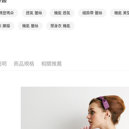
分類
付」結帳
付款後全家
２．訂單
 瑪登瑪朵
透氣 蕾絲
機能 透氣
細肩帶 蕾絲
機能 美
３．收到繳
出
／ATM／
每筆NT$9
※ 請注意
衣 顯瘦
機能 蕾絲
塑身衣 機能
絡購買商品
萊爾富取
先享後付
※ 交易是
每筆NT$9
是否繳費成
付客戶支
付款後萊
每筆NT$9
【注意事
說明
商品規格
相關推薦
１．透過由
交易，需
7-11取貨
求債權轉
每筆NT$9
２．關於
https://aft
付款後7-1
３．未成
「AFTE
每筆NT$9
任。
４．使用「
宅配
即時審查
每筆NT$9
結果請求
５．嚴禁
離島宅配
形，恩沛