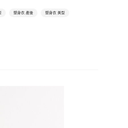
頁面，進行簡訊認證並確認金額後，即可完成結帳。
取貨$888免運-以PackAge+配客嘉循環箱包裝寄
成立數日內，您將收到繳費通知簡訊。
型
塑身衣 產後
塑身衣 美型
費通知簡訊後14天內，點擊此簡訊中的連結，可透過四大超商
網路銀行／等多元方式進行付款，方視為交易完成。
0，滿NT$888(含以上)免運費
：結帳手續完成當下不需立刻繳費，但若您需要取消訂單，請聯
的店家。未經商家同意取消之訂單仍視為有效，需透過AFTEE
貨付款
繳納相關費用。
否成功請以「AFTEE先享後付 」之結帳頁面顯示為準，若有關於
0，滿NT$1,000(含以上)免運費
功／繳費後需取消欲退款等相關疑問，請聯繫「AFTEE先享後
援中心」
https://netprotections.freshdesk.com/support/home
爾富取貨
0，滿NT$1,000(含以上)免運費
項】
恩沛科技股份有限公司提供之「AFTEE先享後付」服務完成之
依本服務之必要範圍內提供個人資料，並將交易相關給付款項請
付款
讓予恩沛科技股份有限公司。
0，滿NT$1,000(含以上)免運費
個人資料處理事宜，請瀏覽以下網址：
ee.tw/terms/#terms3
1取貨
年的使用者請事先徵得法定代理人或監護人之同意方可使用
E先享後付」，若未經同意申辦者引起之損失，本公司不負相關責
0，滿NT$1,000(含以上)免運費
AFTEE先享後付」時，將依據個別帳號之用戶狀況，依本公司
核予不同之上限額度；若仍有額度不足之情形，本公司將視審查
0，滿NT$1,000(含以上)免運費
用戶進行身份認證。
一人註冊多個帳號或使用他人資訊註冊。若發現惡意使用之情
科技股份有限公司將有權停止該用戶之使用額度並採取法律行