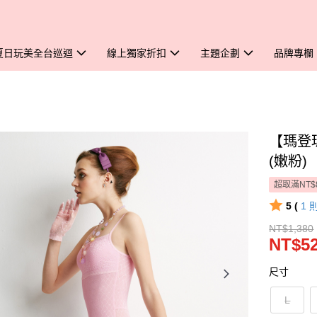
夏日玩美全台巡迴
線上獨家折扣
主題企劃
品牌專欄
【瑪登
(嫩粉)
超取滿NT$
5 (
1
NT$1,380
NT$5
尺寸
L