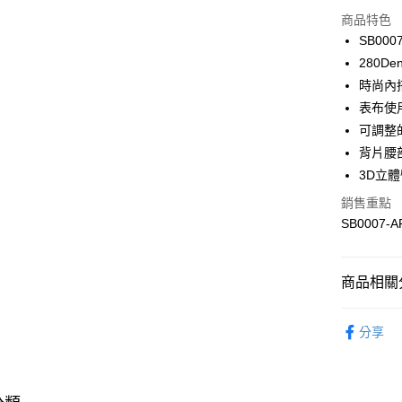
信用卡分
商品特色
3 期 
SB000
合作金
280
超商取貨
華南商
時尚內
LINE Pay
上海商
表布使
國泰世
可調整
Apple Pay
臺灣中
背片腰
匯豐（
悠遊付
聯邦商
3D立
元大商
全盈+PAY
銷售重點
玉山商
SB0007-A
台新國
AFTEE先
台灣樂
相關說明
【關於「A
商品相關分
ATM付款
AFTEE
便利好安
限時優惠 
１．簡單
分享
２．便利
運送方式
限時優惠 
３．安心
全家取貨付
【「AFT
每筆NT$9
１．於結帳