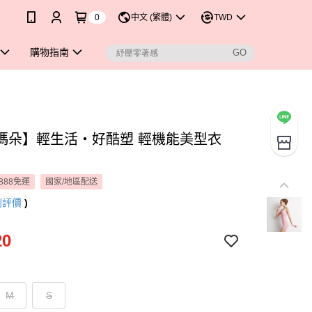
0
中文 (繁體)
TWD
購物指南
瑪朵】輕生活‧好酷塑 輕機能美型衣
888免運
國家/地區配送
則評價
)
20
M
S