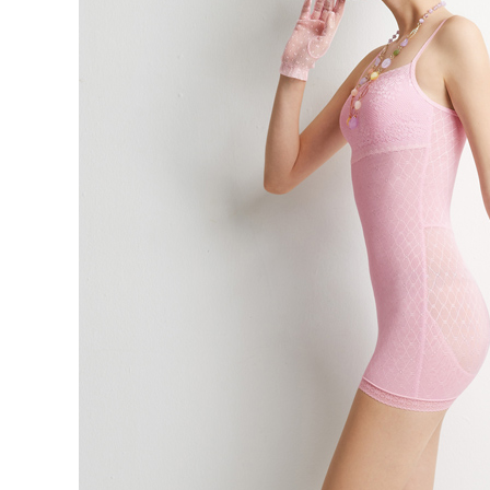
動。
每筆NT$1
海外宅配 
件資料，逾