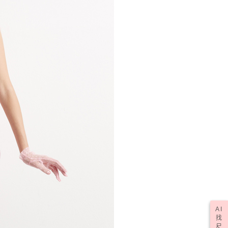
50，滿NT$2,000(含以上)免運費
(訂單成立後，請主動於2天內與線上客服核對收
查看運費
期未確認訂單將自動取消)
AI
找
尺