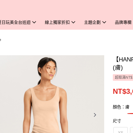
夏日玩美全台巡迴
線上獨家折扣
主題企劃
品牌專欄
e
【HANR
(膚)
超取滿NT$
NT$3,
顏色：膚
尺寸
XS