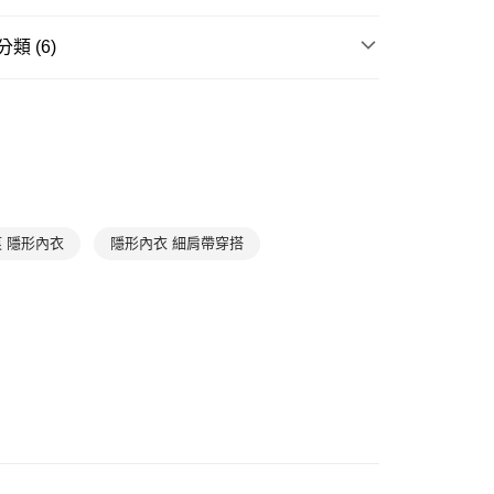
爾富取貨
0，滿NT$1,000(含以上)免運費
類 (6)
1取貨
滿件85折
WOMEN
WOMEN Camisole
0，滿NT$1,000(含以上)免運費
滿件85折
BASIC
滿件85折
Best Seller 暢銷款
0，滿NT$1,000(含以上)免運費
滿件85折
入門款推薦
➤ 簡約內搭背心
滿件85折
居家放鬆
➤ 居家上著
 隱形內衣
隱形內衣 細肩帶穿搭
滿件85折
首選系列
Cotton Seamless