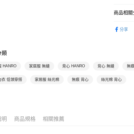
付款後萊
每筆NT$9
商品相關分
付款後7-1
HANRO 
分享
每筆NT$9
HANRO 
宅配
HANRO 
每筆NT$9
分類
HANRO 
HANRO 
 HANRO
家居服 無縫
背心 HANRO
背心 無縫
無痕
HANRO 
內衣 低領穿搭
家居服 絲光棉
無痕 背心
絲光棉 背心
說明
商品規格
相關推薦