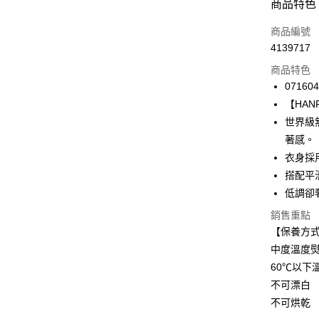
付款方式
商品特色
信用卡一
商品編號
4139717
信用卡分
商品特色
3 期 
071604
合作金
【HANRO
LINE Pay
華南商
世界級
Apple Pay
上海商
著感。
國泰世
衣身採
悠遊付
臺灣中
搭配平
匯豐（
全盈+PAY
聯邦商
低調卻
元大商
ATM付款
銷售重點
玉山商
【保養方
台新國
中度溫度
台灣樂
運送方式
60℃以下
付款後全家
不可漂白
每筆NT$9
不可烘乾