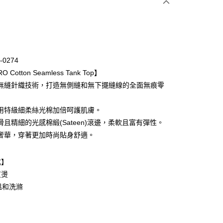
次付款
期付款
0 利率 每期
NT$1,026
21家銀行
-0274
庫商業銀行
第一商業銀行
 Cotton Seamless Tank Top】
業銀行
彰化商業銀行
無縫針織技術，打造無側縫和無下擺縫線的全面無痕零
業儲蓄銀行
台北富邦商業銀行
華商業銀行
兆豐國際商業銀行
用特級細柔絲光棉加倍呵護肌膚。
小企業銀行
台中商業銀行
滑且精細的光感棉緞(Sateen)滾邊，柔軟且富有彈性。
台灣）商業銀行
華泰商業銀行
業銀行
遠東國際商業銀行
奢華，穿著更加時尚貼身舒適。
業銀行
永豐商業銀行
業銀行
星展（台灣）商業銀行
式】
際商業銀行
中國信託商業銀行
熨燙
天信用卡公司
溫和洗滌
取貨-以PackAge+配客嘉循環箱包裝寄出
0，滿NT$1,000(含以上)免運費