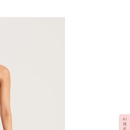
AI
找
尺