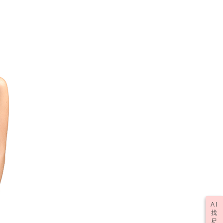
AI
找
尺