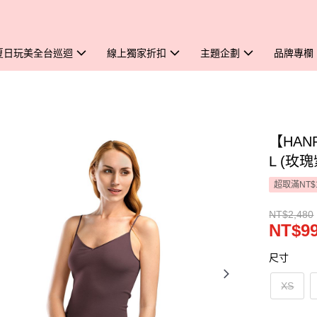
夏日玩美全台巡迴
線上獨家折扣
主題企劃
品牌專欄
【HANR
L (玫瑰
超取滿NT$
NT$2,480
NT$9
尺寸
XS