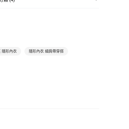
1取貨
| 折扣專區
HANRO｜超值入手$990up
0，滿NT$1,000(含以上)免運費
滿件85折
Best Seller 暢銷款
滿件85折
居家放鬆
➤ 居家上著
0，滿NT$1,000(含以上)免運費
滿件85折
首選系列
Cotton Seamless
 隱形內衣
隱形內衣 細肩帶穿搭