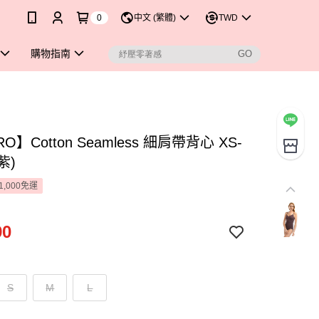
0
中文 (繁體)
TWD
購物指南
O】Cotton Seamless 細肩帶背心 XS-
紫)
1,000免運
90
S
M
L