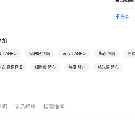
付款後7-1
限時優惠 
分享
每筆NT$9
HANRO 
宅配
HANRO 
每筆NT$9
分類
HANRO 
 HANRO
家居服 無縫
背心 HANRO
背心 無縫
無痕
內衣 低領穿搭
細肩帶 背心
無痕 背心
絲光棉 背心
說明
商品規格
相關推薦