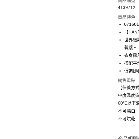
商品編號
4139712
信用卡分
商品特色
3 期 
071601
合作金
【HANRO
LINE Pay
華南商
世界級
Apple Pay
上海商
著感。
國泰世
衣身採
悠遊付
臺灣中
搭配平
匯豐（
全盈+PAY
聯邦商
低調卻
元大商
ATM付款
銷售重點
玉山商
【保養方
台新國
中度溫度
台灣樂
運送方式
60℃以下
付款後全家
不可漂白
每筆NT$9
不可烘乾
付款後萊
每筆NT$9
商品相關分