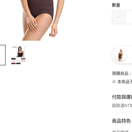
數量
預購商品：
※ 本商品
付款與運
超取滿NT$
付款方式
商品特色
信用卡一