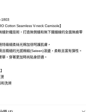
期付款
0 利率 每期
NT$330
21家銀行
-1803
庫商業銀行
第一商業銀行
 Cotton Seamless V-neck Camisole】
業銀行
彰化商業銀行
無縫針織技術，打造無側縫和無下擺縫線的全面無痕零
業儲蓄銀行
台北富邦商業銀行
華商業銀行
兆豐國際商業銀行
用特級細柔絲光棉加倍呵護肌膚。
小企業銀行
台中商業銀行
滑且精細的光感棉緞(Sateen)滾邊，柔軟且富有彈性。
台灣）商業銀行
華泰商業銀行
業銀行
遠東國際商業銀行
奢華，穿著更加時尚貼身舒適。
業銀行
永豐商業銀行
業銀行
星展（台灣）商業銀行
式】
際商業銀行
中國信託商業銀行
熨燙
天信用卡公司
溫和洗滌
取貨-以PackAge+配客嘉循環箱包裝寄出
0，滿NT$1,000(含以上)免運費
爾富取貨
0，滿NT$1,000(含以上)免運費
類 (4)