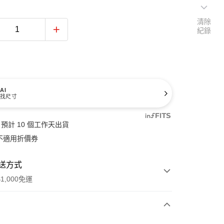
清除
紀錄
AI
找尺寸
預計 10 個工作天出貨
不適用折價券
送方式
1,000免運
次付款