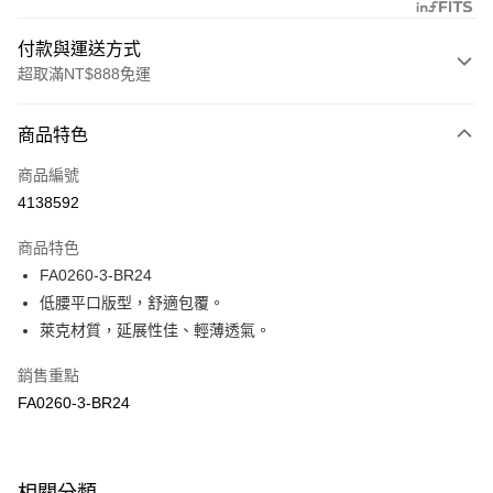
付款與運送方式
超取滿NT$888免運
付款方式
商品特色
信用卡一次付款
商品編號
信用卡分期付款
4138592
3 期 0 利率 每期
NT$153
21家銀行
商品特色
合作金庫商業銀行
第一商業銀行
超商取貨付款
FA0260-3-BR24
華南商業銀行
彰化商業銀行
低腰平口版型，舒適包覆。
LINE Pay
上海商業儲蓄銀行
台北富邦商業銀行
國泰世華商業銀行
兆豐國際商業銀行
萊克材質，延展性佳、輕薄透氣。
Apple Pay
臺灣中小企業銀行
台中商業銀行
銷售重點
匯豐（台灣）商業銀行
華泰商業銀行
悠遊付
聯邦商業銀行
遠東國際商業銀行
FA0260-3-BR24
元大商業銀行
永豐商業銀行
全盈+PAY
玉山商業銀行
星展（台灣）商業銀行
台新國際商業銀行
中國信託商業銀行
AFTEE先享後付
台灣樂天信用卡公司