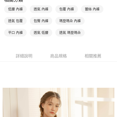
相關分類
相關說明
【關於「AFTEE先享後付」】
低腰 內褲
透氣 內褲
包覆 內褲
蕾絲 內褲
ATM付款
AFTEE先享後付是「在收到商品之後才付款」的支付方式。 讓您購物簡單
便利好安心！
１．簡單：不需註冊會員、不需綁卡、不需儲值。
透氣 包覆
包臀 內褲
瑪登瑪朵 內褲
運送方式
２．便利：只要手機號碼，簡訊認證，即可結帳。
３．安心：先確認商品／服務後，再付款。
全家取貨付款$888免運-以PackAge+配客嘉循環箱包裝寄出
平口 內褲
透氣 低腰
透氣 瑪登瑪朵
每筆NT$90，滿NT$888(含以上)免運費
【「AFTEE先享後付」結帳流程】
１．於結帳方式選擇「AFTEE先享後付」後，將跳轉至「AFTEE先享後付」
付款後全家取貨$888免運-以PackAge+配客嘉循環箱包裝寄出
結帳頁面，進行簡訊認證並確認金額後，即可完成結帳。
２．訂單成立數日內，您將收到繳費通知簡訊。
每筆NT$90，滿NT$888(含以上)免運費
詳細說明
商品規格
相關推薦
３．收到繳費通知簡訊後14天內，點擊此簡訊中的連結，可透過四大超商／
ATM／網路銀行／等多元方式進行付款，方視為交易完成。
萊爾富取貨付款
※ 請注意：結帳手續完成當下不需立刻繳費，但若您需要取消訂單，請聯絡
每筆NT$90，滿NT$1,000(含以上)免運費
購買商品的店家。未經商家同意取消之訂單仍視為有效，需透過AFTEE先享
後付繳納相關費用。
付款後萊爾富取貨
※ 交易是否成功請以「AFTEE先享後付 」之結帳頁面顯示為準，若有關於
是否繳費成功／繳費後需取消欲退款等相關疑問，請聯繫「AFTEE先享後付
每筆NT$90，滿NT$1,000(含以上)免運費
客戶支援中心」
https://netprotections.freshdesk.com/support/home
7-11取貨付款
【注意事項】
１．透過由恩沛科技股份有限公司提供之「AFTEE先享後付」服務完成之交
每筆NT$90，滿NT$1,000(含以上)免運費
易，需依本服務之必要範圍內提供個人資料，並將交易相關給付款項請求債
權轉讓予恩沛科技股份有限公司。
付款後7-11取貨