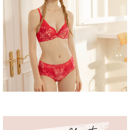
２．關於個人資料處理事宜，請瀏覽以下網址：
每筆NT$90，滿NT$1,000(含以上)免運費
https://aftee.tw/terms/#terms3
３．未成年的使用者請事先徵得法定代理人或監護人之同意方可使用
宅配
「AFTEE先享後付」，若未經同意申辦者引起之損失，本公司不負相關責
任。
每筆NT$90，滿NT$1,000(含以上)免運費
４．使用「AFTEE先享後付」時，將依據個別帳號之用戶狀況，依本公司即
時審查核予不同之上限額度；若仍有額度不足之情形，本公司將視審查結果
離島宅配
請求用戶進行身份認證。
每筆NT$150，滿NT$2,000(含以上)免運費
５．嚴禁一人註冊多個帳號或使用他人資訊註冊。若發現惡意使用之情形，
恩沛科技股份有限公司將有權停止該用戶之使用額度並採取法律行動。
海外宅配 (訂單成立後，請主動於2天內與線上客服核對收
查看運費
件資料，逾期未確認訂單將自動取消)