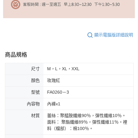
顯示電腦版詳細說明
商品規格
尺寸
M，L，XL，XXL
顏色
玫瑰紅
型號
FA0260－3
內容物
內褲x1
材質
蕾絲：聚醯胺纖維90％，彈性纖維10％。
面料： 聚酯纖維89％，彈性纖維11％。裡
料（檔部）：棉100％。