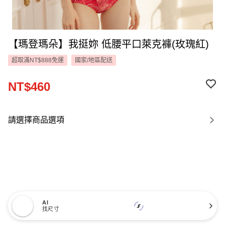
【瑪登瑪朵】我挺妳 低腰平口萊克褲(玫瑰紅)
超取滿NT$888免運
國家/地區配送
NT$460
請選擇商品選項
AI
找尺寸