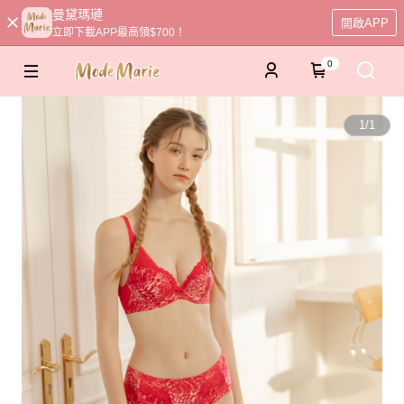
曼黛瑪璉
開啟APP
立即下載APP最高領$700！
0
1
/
1