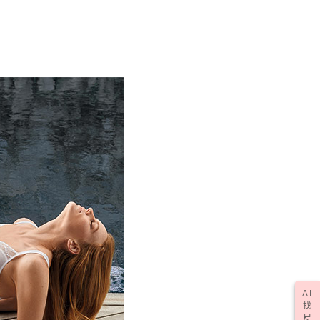
AI
找
尺