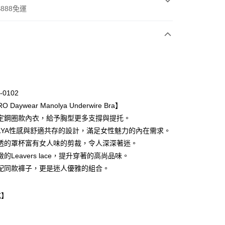
888免運
次付款
期付款
0 利率 每期
NT$330
21家銀行
-0102
庫商業銀行
第一商業銀行
 Daywear Manolya Underwire Bra】
業銀行
彰化商業銀行
定鋼圈款內衣，給予胸型更多支撐與提托。
業儲蓄銀行
台北富邦商業銀行
OLYA性感與舒適共存的設計，滿足女性魅力的內在需求。
華商業銀行
兆豐國際商業銀行
透的罩杯富有女人味的剪裁，令人深深著迷。
小企業銀行
台中商業銀行
的Leavers lace，提升穿著的高尚品味。
台灣）商業銀行
華泰商業銀行
業銀行
遠東國際商業銀行
配同款褲子，更是迷人優雅的組合。
業銀行
永豐商業銀行
業銀行
星展（台灣）商業銀行
式】
際商業銀行
中國信託商業銀行
天信用卡公司