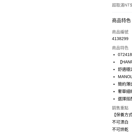
超取滿NT$
付款方式
商品特色
信用卡一
商品編號
4138299
信用卡分
商品特色
3 期 
072418
合作金
【HANRO
LINE Pay
華南商
舒適穩
Apple Pay
上海商
MAN
國泰世
簡約薄
悠遊付
臺灣中
奢華細緻
匯豐（
全盈+PAY
聯邦商
選擇搭
元大商
ATM付款
銷售重點
玉山商
【保養方
台新國
不可漂白
台灣樂
運送方式
不可烘乾