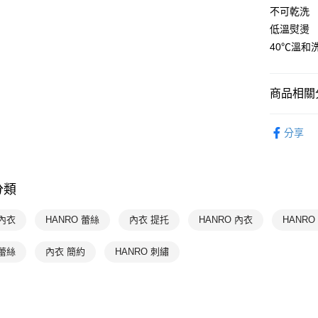
付款後全家
不可乾洗
出
低溫熨燙
每筆NT$9
40℃溫和
付款後萊
每筆NT$9
商品相關分
付款後7-1
限時優惠 
分享
每筆NT$9
HANRO 
宅配
HANRO 
每筆NT$9
分類
內衣
HANRO 蕾絲
內衣 提托
HANRO 內衣
HANRO
蕾絲
內衣 簡約
HANRO 刺繡