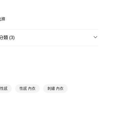
取貨$888免運-以PackAge+配客嘉循環箱包裝寄
0，滿NT$888(含以上)免運費
洗滌
爾富取貨
0，滿NT$1,000(含以上)免運費
類 (3)
1取貨
| 折扣專區
HANRO｜超值入手$990up
0，滿NT$1,000(含以上)免運費
滿件85折
Underwear
➤ 鋼圈內衣
滿件85折
Underwear
➤ 蕾絲內衣
0，滿NT$1,000(含以上)免運費
 性感
性感 內衣
刺繡 內衣