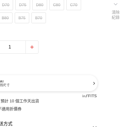
D70
D75
D80
C80
C70
清除
紀錄
B80
B75
B70
AI
找尺寸
預計 10 個工作天出貨
不適用折價券
送方式