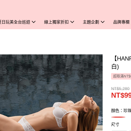
夏日玩美全台巡迴
線上獨家折扣
主題企劃
品牌專欄
【HAN
白)
超取滿NT$
NT$5,280
NT$9
顏色：珍
尺寸