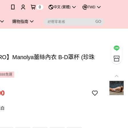
0
中文 (繁體)
TWD
購物指南
RO】Manolya蕾絲內衣 B-D罩杯 (珍珠
888免運
90
珠白