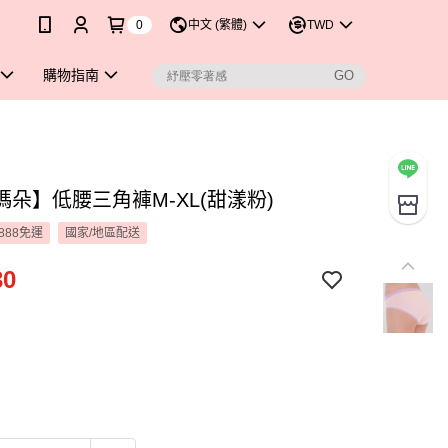
0
中文 (繁體)
TWD
購物指南
瑪朵】低腰三角褲M-XL(甜漾粉)
888免運
國家/地區配送
30