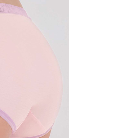
網路銀行／等多元方式進行付款，方視為交易完成。
0，滿NT$888(含以上)免運費
：結帳手續完成當下不需立刻繳費，但若您需要取消訂單，請聯
的店家。未經商家同意取消之訂單仍視為有效，需透過AFTEE
貨付款
繳納相關費用。
否成功請以「AFTEE先享後付 」之結帳頁面顯示為準，若有關於
0，滿NT$1,000(含以上)免運費
功／繳費後需取消欲退款等相關疑問，請聯繫「AFTEE先享後
援中心」
https://netprotections.freshdesk.com/support/home
爾富取貨
0，滿NT$1,000(含以上)免運費
項】
恩沛科技股份有限公司提供之「AFTEE先享後付」服務完成之
依本服務之必要範圍內提供個人資料，並將交易相關給付款項請
付款
讓予恩沛科技股份有限公司。
0，滿NT$1,000(含以上)免運費
個人資料處理事宜，請瀏覽以下網址：
ee.tw/terms/#terms3
1取貨
年的使用者請事先徵得法定代理人或監護人之同意方可使用
E先享後付」，若未經同意申辦者引起之損失，本公司不負相關責
0，滿NT$1,000(含以上)免運費
AFTEE先享後付」時，將依據個別帳號之用戶狀況，依本公司
核予不同之上限額度；若仍有額度不足之情形，本公司將視審查
0，滿NT$1,000(含以上)免運費
用戶進行身份認證。
一人註冊多個帳號或使用他人資訊註冊。若發現惡意使用之情
科技股份有限公司將有權停止該用戶之使用額度並採取法律行
50，滿NT$2,000(含以上)免運費
(訂單成立後，請主動於2天內與線上客服核對收
查看運費