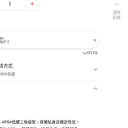
清除
紀錄
AI
找尺寸
送方式
888免運
次付款
期付款
0 利率 每期
NT$110
21家銀行
31-AP84低腰三角版型，穿著貼身且穩定性佳。