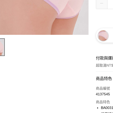
付款與運
超取滿NT$
付款方式
商品特色
信用卡一
商品編號
4137545
信用卡分
商品特色
3 期 
BA00