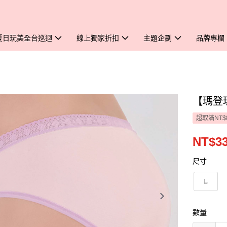
夏日玩美全台巡迴
線上獨家折扣
主題企劃
品牌專欄
【瑪登
超取滿NT$
NT$3
尺寸
L
數量