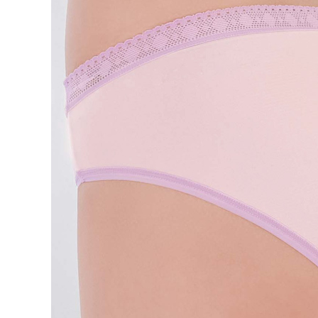
／ATM／
每筆NT$9
※ 請注意
絡購買商品
萊爾富取
先享後付
※ 交易是
每筆NT$9
是否繳費成
付客戶支
付款後萊
每筆NT$9
【注意事
１．透過由
交易，需
7-11取貨
求債權轉
每筆NT$9
２．關於
https://aft
付款後7-1
３．未成
「AFTE
每筆NT$9
任。
４．使用「
宅配
即時審查
每筆NT$9
結果請求
５．嚴禁
離島宅配
形，恩沛
動。
每筆NT$1
海外宅配 