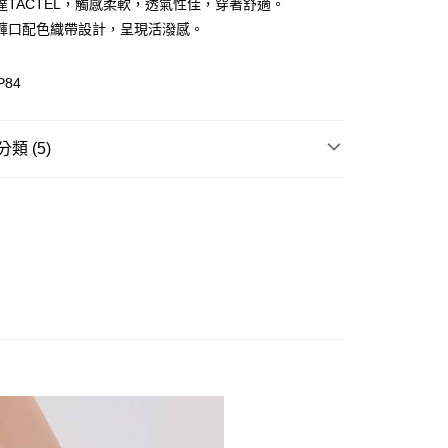
庫商業銀行
第一商業銀行
達TACTEL，觸感柔軟，透氣性佳，穿著舒適。
付款
業銀行
彰化商業銀行
褲口配色織帶設計，呈現活潑感。
業儲蓄銀行
台北富邦商業銀行
華商業銀行
兆豐國際商業銀行
P84
小企業銀行
台中商業銀行
台灣）商業銀行
華泰商業銀行
業銀行
遠東國際商業銀行
類 (5)
業銀行
永豐商業銀行
業銀行
星展（台灣）商業銀行
| 折扣專區
舒適單品｜挑戰超低折後價
際商業銀行
中國信託商業銀行
享後付
天信用卡公司
三角內褲
FTEE先享後付」】
先享後付是「在收到商品之後才付款」的支付方式。 讓您購物簡單
低腰內褲
心！
| 折扣專區
生理褲.單品褲 | 特惠專區
：不需註冊會員、不需綁卡、不需儲值。
：只要手機號碼，簡訊認證，即可結帳。
| 折扣專區
小褲煥新 | 任選4件560
：先確認商品／服務後，再付款。
款$888免運-以PackAge+配客嘉循環箱包裝寄出
EE先享後付」結帳流程】
0，滿NT$888(含以上)免運費
方式選擇「AFTEE先享後付」後，將跳轉至「AFTEE先享後
頁面，進行簡訊認證並確認金額後，即可完成結帳。
取貨$888免運-以PackAge+配客嘉循環箱包裝寄
成立數日內，您將收到繳費通知簡訊。
費通知簡訊後14天內，點擊此簡訊中的連結，可透過四大超商