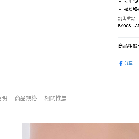
合作金
採用特
超商取貨
華南商
褲腰和
LINE Pay
上海商
銷售重點
國泰世
Apple Pay
BA0031-A
臺灣中
匯豐（
悠遊付
聯邦商
商品相關分
元大商
全盈+PAY
玉山商
限時優惠 
台新國
AFTEE先
分享
台灣樂
相關說明
👉 挑內褲
【關於「A
ATM付款
👉 挑內褲
AFTEE
便利好安
限時優惠 
１．簡單
２．便利
運送方式
說明
商品規格
相關推薦
限時優惠 
３．安心
全家取貨付
【「AFT
每筆NT$9
１．於結帳
付」結帳
付款後全家
２．訂單
３．收到繳
出