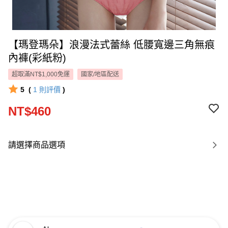
【瑪登瑪朵】浪漫法式蕾絲 低腰寬邊三角無痕
內褲(彩紙粉)
超取滿NT$1,000免運
國家/地區配送
5
(
1
則評價
)
NT$460
請選擇商品選項