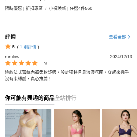
限時優惠 | 折扣專區
小褲煥新 | 任選4件560
評價
查看全部
5
(
1
則評價
)
rurulow
2024/12/13
|
M
這款法式蕾絲內褲柔軟舒適，設計獨特且具浪漫氛圍，穿起來幾乎
沒有束縛感，真心推薦！
你可能有興趣的商品
全站排行