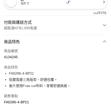
AI
找尺寸
付款與運送方式
超取滿NT$1,000免運
付款方式
商品特色
信用卡一次付款
商品編號
信用卡分期付款
4134245
3 期 0 利率 每期
NT$153
21家銀行
商品特色
合作金庫商業銀行
第一商業銀行
超商取貨付款
FA0286-4-BP21
華南商業銀行
彰化商業銀行
低腰寬邊三角版型，舒適包覆。
LINE Pay
上海商業儲蓄銀行
台北富邦商業銀行
國泰世華商業銀行
兆豐國際商業銀行
後片使用Free cut布料，穿著舒適無痕。
Apple Pay
臺灣中小企業銀行
台中商業銀行
銷售重點
匯豐（台灣）商業銀行
華泰商業銀行
悠遊付
聯邦商業銀行
遠東國際商業銀行
FA0286-4-BP21
元大商業銀行
永豐商業銀行
全盈+PAY