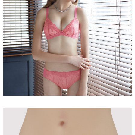
１．透過由恩沛科技股份有限公司提供之「AFTEE先享後付」服務完成之交
每筆NT$90，滿NT$1,000(含以上)免運費
易，需依本服務之必要範圍內提供個人資料，並將交易相關給付款項請求債
權轉讓予恩沛科技股份有限公司。
付款後7-11取貨
２．關於個人資料處理事宜，請瀏覽以下網址：
每筆NT$90，滿NT$1,000(含以上)免運費
https://aftee.tw/terms/#terms3
３．未成年的使用者請事先徵得法定代理人或監護人之同意方可使用
宅配
「AFTEE先享後付」，若未經同意申辦者引起之損失，本公司不負相關責
任。
每筆NT$90，滿NT$1,000(含以上)免運費
４．使用「AFTEE先享後付」時，將依據個別帳號之用戶狀況，依本公司即
時審查核予不同之上限額度；若仍有額度不足之情形，本公司將視審查結果
離島宅配
請求用戶進行身份認證。
每筆NT$150，滿NT$2,000(含以上)免運費
５．嚴禁一人註冊多個帳號或使用他人資訊註冊。若發現惡意使用之情形，
恩沛科技股份有限公司將有權停止該用戶之使用額度並採取法律行動。
海外宅配 (訂單成立後，請主動於2天內與線上客服核對收
查看運費
件資料，逾期未確認訂單將自動取消)