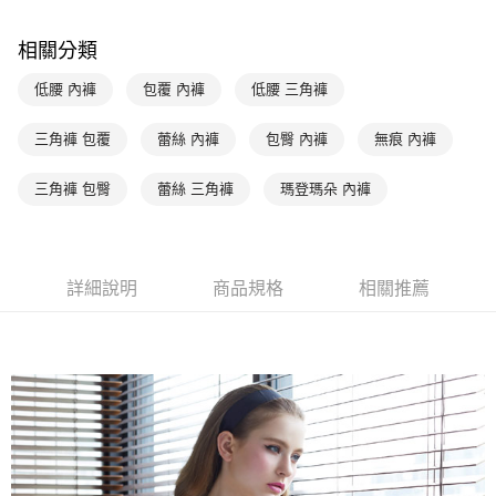
玉山商業銀行
星展（台灣）商業銀行
台新國際商業銀行
中國信託商業銀行
AFTEE先享後付
相關分類
台灣樂天信用卡公司
相關說明
【關於「AFTEE先享後付」】
低腰 內褲
包覆 內褲
低腰 三角褲
ATM付款
AFTEE先享後付是「在收到商品之後才付款」的支付方式。 讓您購物簡單
便利好安心！
１．簡單：不需註冊會員、不需綁卡、不需儲值。
三角褲 包覆
蕾絲 內褲
包臀 內褲
無痕 內褲
運送方式
２．便利：只要手機號碼，簡訊認證，即可結帳。
３．安心：先確認商品／服務後，再付款。
全家取貨付款-以PackAge+配客嘉循環箱包裝寄出
三角褲 包臀
蕾絲 三角褲
瑪登瑪朵 內褲
每筆NT$90，滿NT$1,000(含以上)免運費
【「AFTEE先享後付」結帳流程】
１．於結帳方式選擇「AFTEE先享後付」後，將跳轉至「AFTEE先享後付」
付款後全家取貨-以PackAge+配客嘉循環箱包裝寄出
結帳頁面，進行簡訊認證並確認金額後，即可完成結帳。
２．訂單成立數日內，您將收到繳費通知簡訊。
每筆NT$90，滿NT$1,000(含以上)免運費
詳細說明
商品規格
相關推薦
３．收到繳費通知簡訊後14天內，點擊此簡訊中的連結，可透過四大超商／
ATM／網路銀行／等多元方式進行付款，方視為交易完成。
萊爾富取貨付款
※ 請注意：結帳手續完成當下不需立刻繳費，但若您需要取消訂單，請聯絡
每筆NT$90，滿NT$1,000(含以上)免運費
購買商品的店家。未經商家同意取消之訂單仍視為有效，需透過AFTEE先享
後付繳納相關費用。
付款後萊爾富取貨
※ 交易是否成功請以「AFTEE先享後付 」之結帳頁面顯示為準，若有關於
是否繳費成功／繳費後需取消欲退款等相關疑問，請聯繫「AFTEE先享後付
每筆NT$90，滿NT$1,000(含以上)免運費
客戶支援中心」
https://netprotections.freshdesk.com/support/home
7-11取貨付款
【注意事項】