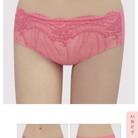
AI
找
尺
寸