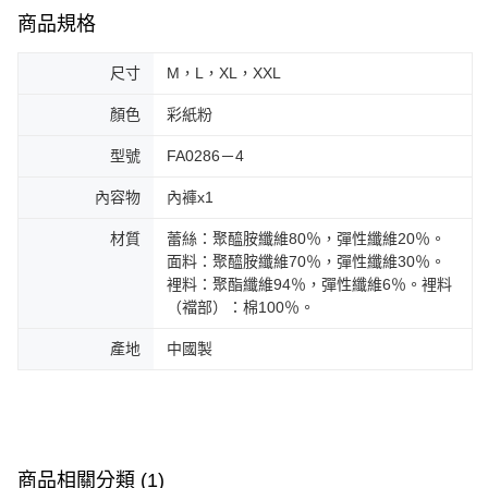
商品規格
尺寸
M，L，XL，XXL
顏色
彩紙粉
型號
FA0286－4
內容物
內褲x1
材質
蕾絲：聚醯胺纖維80％，彈性纖維20％。
面料：聚醯胺纖維70％，彈性纖維30％。
裡料：聚酯纖維94％，彈性纖維6％。裡料
（襠部）：棉100％。
產地
中國製
商品相關分類 (1)