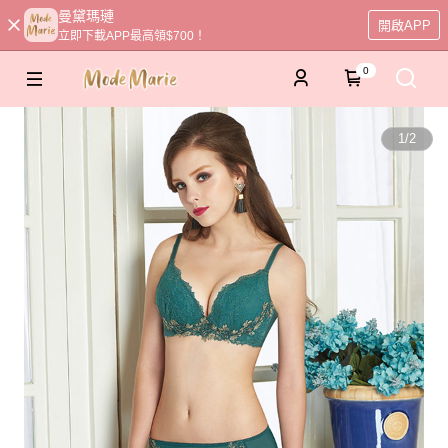
曼黛瑪璉
開啟APP
立即下載APP最高領$700！
0
1
/
2