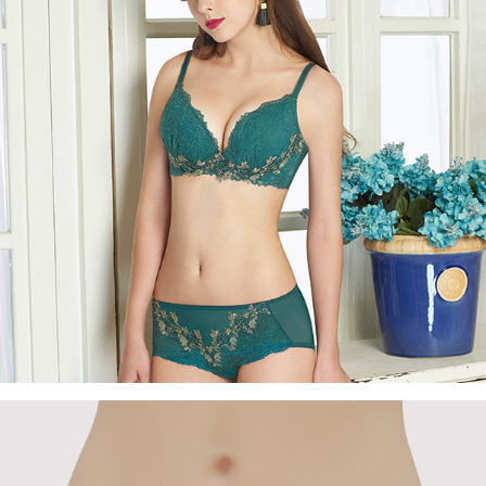
權轉讓予恩沛科技股份有限公司。
付款後7-11取貨
２．關於個人資料處理事宜，請瀏覽以下網址：
每筆NT$90，滿NT$1,000(含以上)免運費
https://aftee.tw/terms/#terms3
３．未成年的使用者請事先徵得法定代理人或監護人之同意方可使用
宅配
「AFTEE先享後付」，若未經同意申辦者引起之損失，本公司不負相關責
任。
每筆NT$90，滿NT$1,000(含以上)免運費
４．使用「AFTEE先享後付」時，將依據個別帳號之用戶狀況，依本公司即
時審查核予不同之上限額度；若仍有額度不足之情形，本公司將視審查結果
離島宅配
請求用戶進行身份認證。
每筆NT$150，滿NT$2,000(含以上)免運費
５．嚴禁一人註冊多個帳號或使用他人資訊註冊。若發現惡意使用之情形，
恩沛科技股份有限公司將有權停止該用戶之使用額度並採取法律行動。
海外宅配 (訂單成立後，請主動於2天內與線上客服核對收
查看運費
件資料，逾期未確認訂單將自動取消)