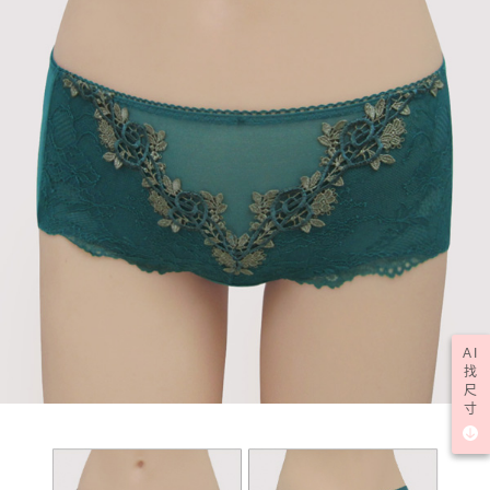
AI
找
尺
寸