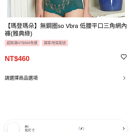
【瑪登瑪朵】無鋼圈so Vbra 低腰平口三角網內
褲(雅典綠)
超取滿NT$888免運
國家/地區配送
NT$460
請選擇商品選項
AI
找尺寸