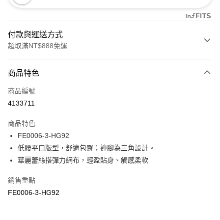
付款與運送方式
超取滿NT$888免運
付款方式
商品特色
信用卡一次付款
商品編號
信用卡分期付款
4133711
3 期 0 利率 每期
NT$153
21家銀行
商品特色
合作金庫商業銀行
第一商業銀行
超商取貨付款
FE0006-3-HG92
華南商業銀行
彰化商業銀行
低腰平口版型，舒適包臀；褲腳為三角設計。
LINE Pay
上海商業儲蓄銀行
台北富邦商業銀行
國泰世華商業銀行
兆豐國際商業銀行
華麗蕾絲搭彈力網布，輕盈貼身、觸感柔軟
Apple Pay
臺灣中小企業銀行
台中商業銀行
銷售重點
匯豐（台灣）商業銀行
華泰商業銀行
悠遊付
聯邦商業銀行
遠東國際商業銀行
FE0006-3-HG92
元大商業銀行
永豐商業銀行
全盈+PAY
玉山商業銀行
星展（台灣）商業銀行