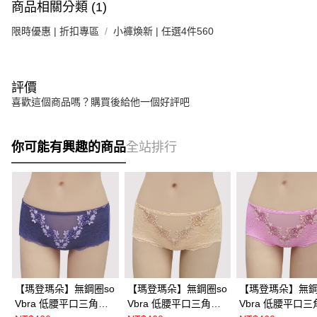
商品相關分類 (1)
限時優惠 | 折扣專區
小褲煥新 | 任選4件560
評價
喜歡這個商品嗎？購買後給他一個好評吧
你可能有興趣的商品
全站排行
【瑪登瑪朵】無鋼圈so
【瑪登瑪朵】無鋼圈so
【瑪登瑪朵】無鋼
Vbra 低腰平口三角網
Vbra 低腰平口三角網
Vbra 低腰平口三角網