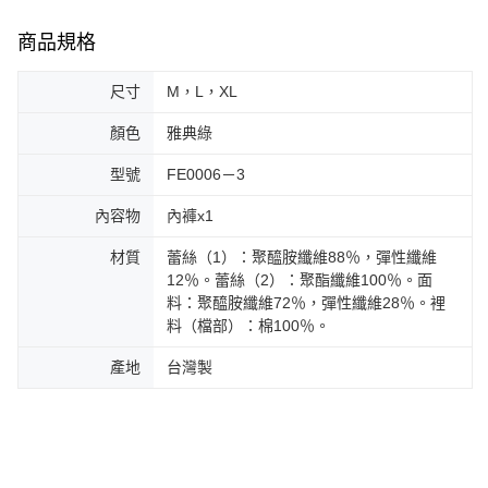
商品規格
尺寸
M，L，XL
顏色
雅典綠
型號
FE0006－3
內容物
內褲x1
材質
蕾絲（1）：聚醯胺纖維88％，彈性纖維
12％。蕾絲（2）：聚酯纖維100％。面
料：聚醯胺纖維72％，彈性纖維28％。裡
料（檔部）：棉100％。
產地
台灣製