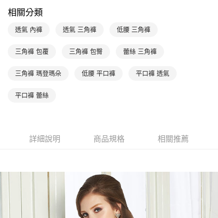
台新國際商業銀行
中國信託商業銀行
AFTEE先享後付
相關分類
台灣樂天信用卡公司
相關說明
【關於「AFTEE先享後付」】
透氣 內褲
透氣 三角褲
低腰 三角褲
ATM付款
AFTEE先享後付是「在收到商品之後才付款」的支付方式。 讓您購物簡單
便利好安心！
１．簡單：不需註冊會員、不需綁卡、不需儲值。
三角褲 包覆
三角褲 包臀
蕾絲 三角褲
運送方式
２．便利：只要手機號碼，簡訊認證，即可結帳。
３．安心：先確認商品／服務後，再付款。
全家取貨付款$888免運-以PackAge+配客嘉循環箱包裝寄出
三角褲 瑪登瑪朵
低腰 平口褲
平口褲 透氣
每筆NT$90，滿NT$888(含以上)免運費
【「AFTEE先享後付」結帳流程】
１．於結帳方式選擇「AFTEE先享後付」後，將跳轉至「AFTEE先享後付」
平口褲 蕾絲
付款後全家取貨$888免運-以PackAge+配客嘉循環箱包裝寄出
結帳頁面，進行簡訊認證並確認金額後，即可完成結帳。
２．訂單成立數日內，您將收到繳費通知簡訊。
每筆NT$90，滿NT$888(含以上)免運費
３．收到繳費通知簡訊後14天內，點擊此簡訊中的連結，可透過四大超商／
ATM／網路銀行／等多元方式進行付款，方視為交易完成。
萊爾富取貨付款
詳細說明
商品規格
相關推薦
※ 請注意：結帳手續完成當下不需立刻繳費，但若您需要取消訂單，請聯絡
每筆NT$90，滿NT$1,000(含以上)免運費
購買商品的店家。未經商家同意取消之訂單仍視為有效，需透過AFTEE先享
後付繳納相關費用。
付款後萊爾富取貨
※ 交易是否成功請以「AFTEE先享後付 」之結帳頁面顯示為準，若有關於
是否繳費成功／繳費後需取消欲退款等相關疑問，請聯繫「AFTEE先享後付
每筆NT$90，滿NT$1,000(含以上)免運費
客戶支援中心」
https://netprotections.freshdesk.com/support/home
7-11取貨付款
【注意事項】
１．透過由恩沛科技股份有限公司提供之「AFTEE先享後付」服務完成之交
每筆NT$90，滿NT$1,000(含以上)免運費
易，需依本服務之必要範圍內提供個人資料，並將交易相關給付款項請求債