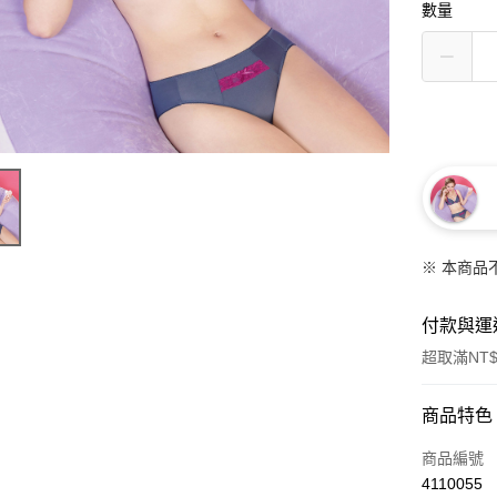
數量
※ 本商品
付款與運
超取滿NT$
付款方式
商品特色
信用卡一
商品編號
4110055
信用卡分