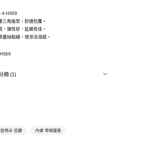
0 利率 每期
NT$16
21家銀行
-4-HS59
庫商業銀行
第一商業銀行
邊三角版型，舒適包覆。
付款
業銀行
彰化商業銀行
質，彈性好、延展性佳。
業儲蓄銀行
台北富邦商業銀行
條蕾絲點綴，增添活潑感。
華商業銀行
兆豐國際商業銀行
小企業銀行
台中商業銀行
台灣）商業銀行
華泰商業銀行
-HS59
業銀行
遠東國際商業銀行
業銀行
永豐商業銀行
業銀行
星展（台灣）商業銀行
類 (1)
際商業銀行
中國信託商業銀行
享後付
天信用卡公司
| 折扣專區
✦零碼專區✦
官網獨享M號小褲$49元
FTEE先享後付」】
先享後付是「在收到商品之後才付款」的支付方式。 讓您購物簡單
心！
：不需註冊會員、不需綁卡、不需儲值。
：只要手機號碼，簡訊認證，即可結帳。
：先確認商品／服務後，再付款。
款-以PackAge+配客嘉循環箱包裝寄出
登瑪朵 低腰
內褲 零碼優惠
EE先享後付」結帳流程】
0，滿NT$1,000(含以上)免運費
方式選擇「AFTEE先享後付」後，將跳轉至「AFTEE先享後