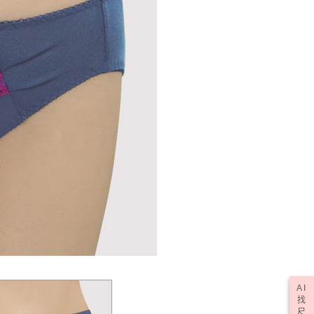
(訂單成立後，請主動於2天內與線上客服核對收
查看運費
期未確認訂單將自動取消)
AI
找
尺