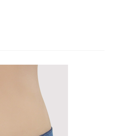
頁面，進行簡訊認證並確認金額後，即可完成結帳。
取貨-以PackAge+配客嘉循環箱包裝寄出
成立數日內，您將收到繳費通知簡訊。
費通知簡訊後14天內，點擊此簡訊中的連結，可透過四大超商
0，滿NT$1,000(含以上)免運費
網路銀行／等多元方式進行付款，方視為交易完成。
：結帳手續完成當下不需立刻繳費，但若您需要取消訂單，請聯
貨付款
的店家。未經商家同意取消之訂單仍視為有效，需透過AFTEE
繳納相關費用。
0，滿NT$1,000(含以上)免運費
否成功請以「AFTEE先享後付 」之結帳頁面顯示為準，若有關於
功／繳費後需取消欲退款等相關疑問，請聯繫「AFTEE先享後
爾富取貨
援中心」
https://netprotections.freshdesk.com/support/home
0，滿NT$1,000(含以上)免運費
項】
付款
恩沛科技股份有限公司提供之「AFTEE先享後付」服務完成之
依本服務之必要範圍內提供個人資料，並將交易相關給付款項請
0，滿NT$1,000(含以上)免運費
讓予恩沛科技股份有限公司。
個人資料處理事宜，請瀏覽以下網址：
1取貨
ee.tw/terms/#terms3
0，滿NT$1,000(含以上)免運費
年的使用者請事先徵得法定代理人或監護人之同意方可使用
E先享後付」，若未經同意申辦者引起之損失，本公司不負相關責
AFTEE先享後付」時，將依據個別帳號之用戶狀況，依本公司
0，滿NT$1,000(含以上)免運費
核予不同之上限額度；若仍有額度不足之情形，本公司將視審查
用戶進行身份認證。
一人註冊多個帳號或使用他人資訊註冊。若發現惡意使用之情
50，滿NT$2,000(含以上)免運費
科技股份有限公司將有權停止該用戶之使用額度並採取法律行