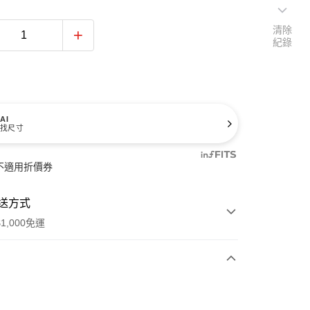
清除
紀錄
AI
找尺寸
不適用折價券
送方式
1,000免運
次付款
期付款