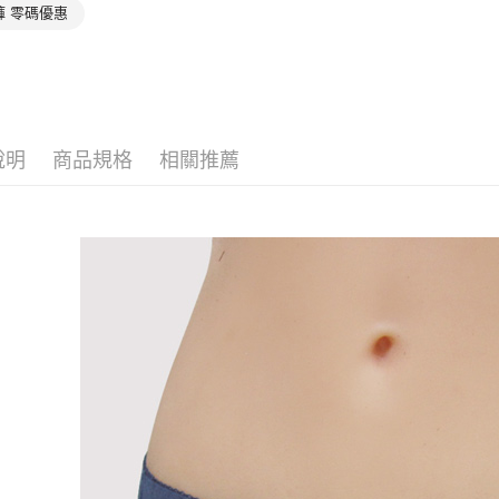
褲 零碼優惠
付」結帳
付款後全家
２．訂單
３．收到繳
每筆NT$9
／ATM／
※ 請注意
萊爾富取
絡購買商品
先享後付
每筆NT$9
※ 交易是
說明
商品規格
相關推薦
是否繳費成
付款後萊
付客戶支
每筆NT$9
【注意事
7-11取貨
１．透過由
交易，需
每筆NT$9
求債權轉
２．關於
付款後7-1
https://aft
每筆NT$9
３．未成
「AFTE
宅配
任。
４．使用「
每筆NT$9
即時審查
結果請求
離島宅配
５．嚴禁
每筆NT$1
形，恩沛