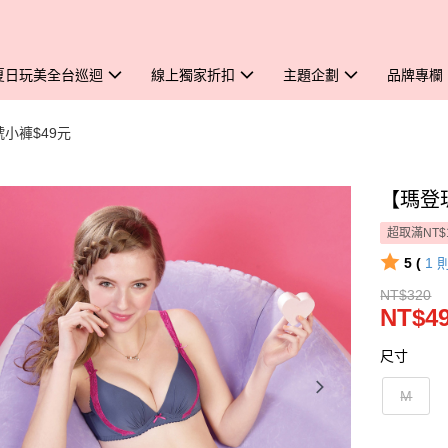
夏日玩美全台巡迴
線上獨家折扣
主題企劃
品牌專欄
小褲$49元
【瑪登瑪
超取滿NT$
5 (
1
NT$320
NT$4
尺寸
M