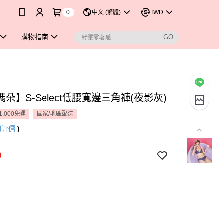
0
中文 (繁體)
TWD
購物指南
朵】S-Select低腰寬邊三角褲(夜影灰)
1,000免運
國家/地區配送
則評價
)
9