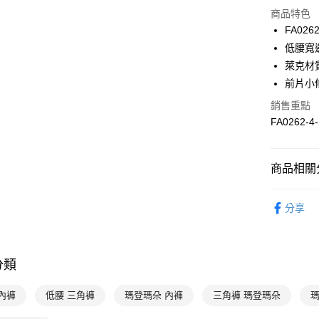
商品特色
3 期 
FA0262
合作金
低腰寬
超商取貨
華南商
萊克材
LINE Pay
上海商
前片小
國泰世
Apple Pay
銷售重點
臺灣中
匯豐（
FA0262-4
悠遊付
聯邦商
元大商
全盈+PAY
玉山商
商品相關分
台新國
AFTEE先
台灣樂
限時優惠 
相關說明
分享
【關於「A
ATM付款
AFTEE
便利好安
１．簡單
分類
２．便利
運送方式
３．安心
全家取貨付
內褲
低腰 三角褲
瑪登瑪朵 內褲
三角褲 瑪登瑪朵
瑪
【「AFT
每筆NT$9
１．於結帳