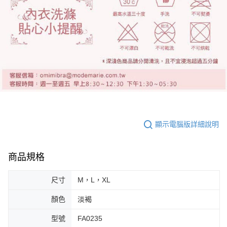
顯示電腦版詳細說明
商品規格
尺寸
M，L，XL
顏色
淡褐
型號
FA0235