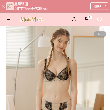
曼黛瑪璉
開啟APP
立即下載APP最高領$700！
0
1
/
2