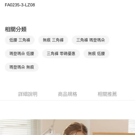
元大商業銀行
永豐商業銀行
全盈+PAY
FA0235-3-LZ08
玉山商業銀行
星展（台灣）商業銀行
台新國際商業銀行
中國信託商業銀行
AFTEE先享後付
台灣樂天信用卡公司
相關說明
相關分類
【關於「AFTEE先享後付」】
ATM付款
AFTEE先享後付是「在收到商品之後才付款」的支付方式。 讓您購物簡單
低腰 三角褲
無痕 三角褲
三角褲 瑪登瑪朵
便利好安心！
１．簡單：不需註冊會員、不需綁卡、不需儲值。
運送方式
２．便利：只要手機號碼，簡訊認證，即可結帳。
瑪登瑪朵 低腰
三角褲 零碼優惠
無痕 低腰
３．安心：先確認商品／服務後，再付款。
全家取貨付款$888免運-以PackAge+配客嘉循環箱包裝寄出
每筆NT$90，滿NT$888(含以上)免運費
瑪登瑪朵 無痕
【「AFTEE先享後付」結帳流程】
１．於結帳方式選擇「AFTEE先享後付」後，將跳轉至「AFTEE先享後付」
付款後全家取貨$888免運-以PackAge+配客嘉循環箱包裝寄出
結帳頁面，進行簡訊認證並確認金額後，即可完成結帳。
２．訂單成立數日內，您將收到繳費通知簡訊。
每筆NT$90，滿NT$888(含以上)免運費
３．收到繳費通知簡訊後14天內，點擊此簡訊中的連結，可透過四大超商／
詳細說明
商品規格
相關推薦
ATM／網路銀行／等多元方式進行付款，方視為交易完成。
萊爾富取貨付款
※ 請注意：結帳手續完成當下不需立刻繳費，但若您需要取消訂單，請聯絡
每筆NT$90，滿NT$1,000(含以上)免運費
購買商品的店家。未經商家同意取消之訂單仍視為有效，需透過AFTEE先享
後付繳納相關費用。
付款後萊爾富取貨
※ 交易是否成功請以「AFTEE先享後付 」之結帳頁面顯示為準，若有關於
是否繳費成功／繳費後需取消欲退款等相關疑問，請聯繫「AFTEE先享後付
每筆NT$90，滿NT$1,000(含以上)免運費
客戶支援中心」
https://netprotections.freshdesk.com/support/home