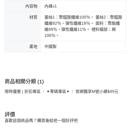
內容物
內褲x1
材質
蕾絲1：聚醯胺纖維100％。 蕾絲2：聚醯胺
纖維82％，彈性纖維18％。 面料：聚酯纖
維89％，彈性纖維11％。 裡料檔部：棉
100％。
產地
中國製
商品相關分類 (1)
限時優惠 | 折扣專區
✦零碼專區✦
官網獨享M號小褲$49元
評價
喜歡這個商品嗎？購買後給他一個好評吧