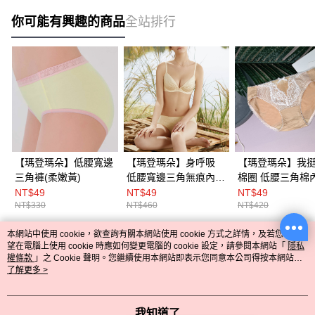
你可能有興趣的商品
全站排行
【瑪登瑪朵】低腰寬邊
【瑪登瑪朵】身呼吸
【瑪登瑪朵】我
三角褲(柔嫩黃)
低腰寬邊三角無痕內褲
棉圈 低腰三角棉內褲
(黎明膚)
(時尚膚)
NT$49
NT$49
NT$49
NT$330
NT$460
NT$420
本網站中使用 cookie，欲查詢有關本網站使用 cookie 方式之詳情，及若您不希
熱門標籤
望在電腦上使用 cookie 時應如何變更電腦的 cookie 設定，請參閱本網站「
隱私
權條款
」之 Cookie 聲明。您繼續使用本網站即表示您同意本公司得按本網站使
用條款之 Cookie 聲明使用 cookie。
了解更多 >
我知道了