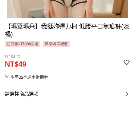
【瑪登瑪朵】我挺妳彈力棉 低腰平口無痕褲(淡
褐)
超取滿NT$888免運
國家/地區配送
NT$420
NT$49
※ 本商品不適用折價券
請選擇商品選項