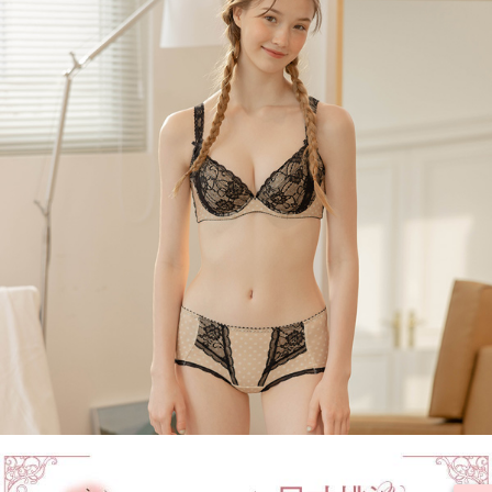
7-11取貨付款
【注意事項】
１．透過由恩沛科技股份有限公司提供之「AFTEE先享後付」服務完成之交
每筆NT$90，滿NT$1,000(含以上)免運費
易，需依本服務之必要範圍內提供個人資料，並將交易相關給付款項請求債
權轉讓予恩沛科技股份有限公司。
付款後7-11取貨
２．關於個人資料處理事宜，請瀏覽以下網址：
每筆NT$90，滿NT$1,000(含以上)免運費
https://aftee.tw/terms/#terms3
３．未成年的使用者請事先徵得法定代理人或監護人之同意方可使用
宅配
「AFTEE先享後付」，若未經同意申辦者引起之損失，本公司不負相關責
任。
每筆NT$90，滿NT$1,000(含以上)免運費
４．使用「AFTEE先享後付」時，將依據個別帳號之用戶狀況，依本公司即
時審查核予不同之上限額度；若仍有額度不足之情形，本公司將視審查結果
離島宅配
請求用戶進行身份認證。
每筆NT$150，滿NT$2,000(含以上)免運費
５．嚴禁一人註冊多個帳號或使用他人資訊註冊。若發現惡意使用之情形，
恩沛科技股份有限公司將有權停止該用戶之使用額度並採取法律行動。
海外宅配 (訂單成立後，請主動於2天內與線上客服核對收
查看運費
件資料，逾期未確認訂單將自動取消)