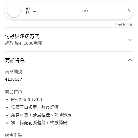
AI
找尺寸
付款與運送方式
超取滿NT$888免運
付款方式
商品特色
信用卡一次付款
商品編號
信用卡分期付款
4108627
3 期 0 利率 每期
NT$16
21家銀行
商品特色
合作金庫商業銀行
第一商業銀行
超商取貨付款
FA0235-3-LZ08
華南商業銀行
彰化商業銀行
低腰平口版型，無痕舒適
LINE Pay
上海商業儲蓄銀行
台北富邦商業銀行
國泰世華商業銀行
兆豐國際商業銀行
萊克材質，延展性佳、輕薄透氣
Apple Pay
臺灣中小企業銀行
台中商業銀行
褲口搭配花弧蕾絲，性感俏皮
匯豐（台灣）商業銀行
華泰商業銀行
悠遊付
聯邦商業銀行
遠東國際商業銀行
銷售重點