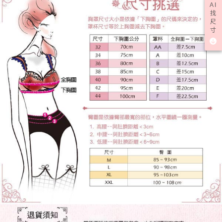
AI
找
尺
寸