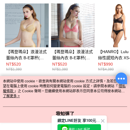
【瑪登瑪朵】浪漫法式
【瑪登瑪朵】浪漫法式
【HANRO】Lulu
蕾絲內衣 B-E罩杯(星
蕾絲內衣 B-E罩杯(彩
絲性感短內衣 XS
鑽膚)
紙粉)
(黑)
NT$520
NT$520
NT$990
NT$1,380
NT$1,380
NT$4,380
本網站中使用 cookie，欲查詢有關本網站使用 cookie 方式之詳情，及若您不希
熱門標籤
望在電腦上使用 cookie 時應如何變更電腦的 cookie 設定，請參閱本網站「
隱私
權條款
」之 Cookie 聲明。您繼續使用本網站即表示您同意本公司得按本網站使
用條款之 Cookie 聲明使用 cookie。
了解更多 >
我知道了
綁定LINE好友 享100元折價券
連結 LINE 帳號