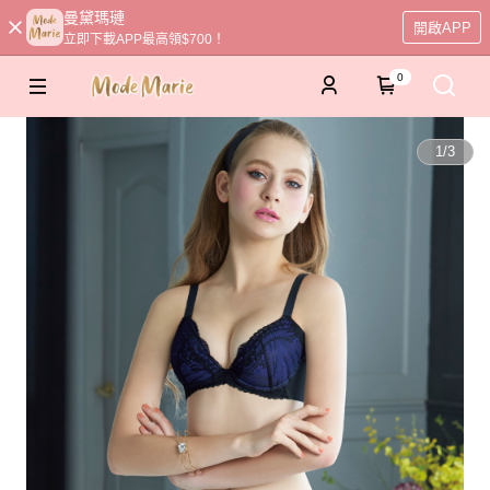
曼黛瑪璉
開啟APP
立即下載APP最高領$700！
0
1
/
3