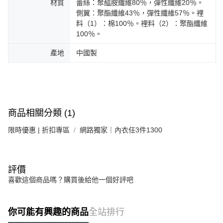
材質
蕾絲：聚醯胺纖維80％，彈性纖維20％。
側翼：聚酯纖維43％，彈性纖維57％。裡
料（1）：棉100％。裡料（2）：聚酯纖維
100％。
產地
中國製
商品相關分類 (1)
限時優惠 | 折扣專區
網路獨家｜內衣任3件1300
評價
喜歡這個商品嗎？購買後給他一個好評吧
你可能有興趣的商品
全站排行