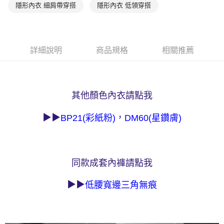
權轉讓予恩沛科技股份有限公司。
付款後7-11取貨
隱形內衣 細肩帶穿搭
隱形內衣 低領穿搭
２．關於個人資料處理事宜，請瀏覽以下網址：
每筆NT$90，滿NT$1,000(含以上)免運費
https://aftee.tw/terms/#terms3
３．未成年的使用者請事先徵得法定代理人或監護人之同意方可使用
宅配
「AFTEE先享後付」，若未經同意申辦者引起之損失，本公司不負相關責
任。
每筆NT$90，滿NT$1,000(含以上)免運費
詳細說明
商品規格
相關推薦
４．使用「AFTEE先享後付」時，將依據個別帳號之用戶狀況，依本公司即
時審查核予不同之上限額度；若仍有額度不足之情形，本公司將視審查結果
離島宅配
請求用戶進行身份認證。
每筆NT$150，滿NT$2,000(含以上)免運費
５．嚴禁一人註冊多個帳號或使用他人資訊註冊。若發現惡意使用之情形，
恩沛科技股份有限公司將有權停止該用戶之使用額度並採取法律行動。
其他顏色內衣請點我
海外宅配 (訂單成立後，請主動於2天內與線上客服核對收
查看運費
件資料，逾期未確認訂單將自動取消)
▶▶
，
BP21(彩紙粉)
DM60(星鑽膚)
同款成套內褲請點我
▶▶
低腰寬邊三角無痕