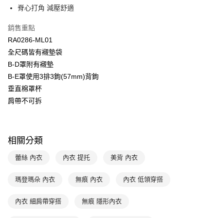
台灣樂天信用卡公司
脊心打角 減壓舒適
相關說明
【關於「AFTEE先享後付」】
ATM付款
銷售重點
AFTEE先享後付是「在收到商品之後才付款」的支付方式。 讓您購物簡單
便利好安心！
RA0286-ML01
１．簡單：不需註冊會員、不需綁卡、不需儲值。
運送方式
全尺碼皆有襯墊袋
２．便利：只要手機號碼，簡訊認證，即可結帳。
３．安心：先確認商品／服務後，再付款。
B-D罩附有襯墊
全家取貨付款$888免運-以PackAge+配客嘉循環箱包裝寄出
B-E罩使用3排3鉤(57mm)背鉤
每筆NT$90，滿NT$888(含以上)免運費
【「AFTEE先享後付」結帳流程】
垂直棉罩杯
１．於結帳方式選擇「AFTEE先享後付」後，將跳轉至「AFTEE先享後付」
付款後全家取貨$888免運-以PackAge+配客嘉循環箱包裝寄出
結帳頁面，進行簡訊認證並確認金額後，即可完成結帳。
肩帶不可拆
２．訂單成立數日內，您將收到繳費通知簡訊。
每筆NT$90，滿NT$888(含以上)免運費
３．收到繳費通知簡訊後14天內，點擊此簡訊中的連結，可透過四大超商／
ATM／網路銀行／等多元方式進行付款，方視為交易完成。
萊爾富取貨付款
※ 請注意：結帳手續完成當下不需立刻繳費，但若您需要取消訂單，請聯絡
相關分類
每筆NT$90，滿NT$1,000(含以上)免運費
購買商品的店家。未經商家同意取消之訂單仍視為有效，需透過AFTEE先享
後付繳納相關費用。
蕾絲 內衣
內衣 提托
美背 內衣
付款後萊爾富取貨
※ 交易是否成功請以「AFTEE先享後付 」之結帳頁面顯示為準，若有關於
是否繳費成功／繳費後需取消欲退款等相關疑問，請聯繫「AFTEE先享後付
每筆NT$90，滿NT$1,000(含以上)免運費
客戶支援中心」
https://netprotections.freshdesk.com/support/home
瑪登瑪朵 內衣
無痕 內衣
內衣 低領穿搭
7-11取貨付款
【注意事項】
內衣 細肩帶穿搭
無痕 隱形內衣
１．透過由恩沛科技股份有限公司提供之「AFTEE先享後付」服務完成之交
每筆NT$90，滿NT$1,000(含以上)免運費
易，需依本服務之必要範圍內提供個人資料，並將交易相關給付款項請求債