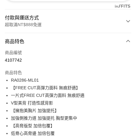
付款與運送方式
超取滿NT$888免運
付款方式
商品特色
信用卡一次付款
商品編號
信用卡分期付款
4107742
3 期 0 利率 每期
NT$173
21家銀行
商品特色
合作金庫商業銀行
第一商業銀行
超商取貨付款
RA0286-ML01
華南商業銀行
彰化商業銀行
【FREE CUT高彈力面料 無痕舒適】
LINE Pay
上海商業儲蓄銀行
台北富邦商業銀行
國泰世華商業銀行
兆豐國際商業銀行
一片式FREE CUT高彈力面料 無痕舒適
Apple Pay
臺灣中小企業銀行
台中商業銀行
V型美背 打造性感背影
匯豐（台灣）商業銀行
華泰商業銀行
【擁抱美胸片 加強提托】
悠遊付
聯邦商業銀行
遠東國際商業銀行
加強側推力道 加強提托 胸型更集中
元大商業銀行
永豐商業銀行
全盈+PAY
【高脅版型 加倍包覆】
玉山商業銀行
星展（台灣）商業銀行
低脊心高脅邊 加倍包覆
台新國際商業銀行
中國信託商業銀行
AFTEE先享後付