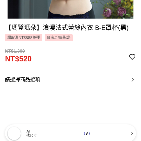
【瑪登瑪朵】浪漫法式蕾絲內衣 B-E罩杯(黑)
超取滿NT$888免運
國家/地區配送
NT$1,380
NT$520
請選擇商品選項
AI
找尺寸