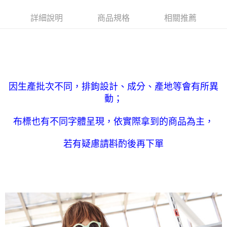
是否繳費成功／繳費後需取消欲退款等相關疑問，請聯繫「AFTEE先享後付
每筆NT$90，滿NT$1,000(含以上)免運費
客戶支援中心」
https://netprotections.freshdesk.com/support/home
詳細說明
商品規格
相關推薦
7-11取貨付款
【注意事項】
１．透過由恩沛科技股份有限公司提供之「AFTEE先享後付」服務完成之交
每筆NT$90，滿NT$1,000(含以上)免運費
易，需依本服務之必要範圍內提供個人資料，並將交易相關給付款項請求債
權轉讓予恩沛科技股份有限公司。
付款後7-11取貨
２．關於個人資料處理事宜，請瀏覽以下網址：
每筆NT$90，滿NT$1,000(含以上)免運費
https://aftee.tw/terms/#terms3
３．未成年的使用者請事先徵得法定代理人或監護人之同意方可使用
因生產批次不同，排鉤設計、成分、產地等會有所異
宅配
「AFTEE先享後付」，若未經同意申辦者引起之損失，本公司不負相關責
動；
任。
每筆NT$90，滿NT$1,000(含以上)免運費
４．使用「AFTEE先享後付」時，將依據個別帳號之用戶狀況，依本公司即
時審查核予不同之上限額度；若仍有額度不足之情形，本公司將視審查結果
布標也有不同字體呈現，依實際拿到的商品為主，
離島宅配
請求用戶進行身份認證。
每筆NT$150，滿NT$2,000(含以上)免運費
５．嚴禁一人註冊多個帳號或使用他人資訊註冊。若發現惡意使用之情形，
若有疑慮請斟酌後再下單
恩沛科技股份有限公司將有權停止該用戶之使用額度並採取法律行動。
海外宅配 (訂單成立後，請主動於2天內與線上客服核對收
查看運費
件資料，逾期未確認訂單將自動取消)