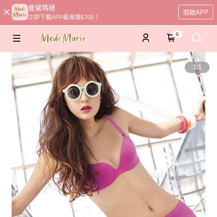
曼黛瑪璉
開啟APP
立即下載APP最高領$700！
0
1
/
1