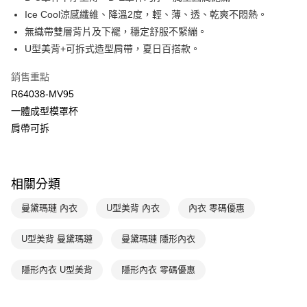
匯豐（台灣）商業銀行
華泰商業銀行
Ice Cool涼感纖維、降溫2度，輕、薄、透、乾爽不悶熱。
悠遊付
聯邦商業銀行
遠東國際商業銀行
無織帶雙層背片及下襬，穩定舒服不緊繃。
元大商業銀行
永豐商業銀行
全盈+PAY
U型美背+可拆式造型肩帶，夏日百搭款。
玉山商業銀行
星展（台灣）商業銀行
台新國際商業銀行
中國信託商業銀行
AFTEE先享後付
銷售重點
台灣樂天信用卡公司
相關說明
R64038-MV95
【關於「AFTEE先享後付」】
ATM付款
一體成型模罩杯
AFTEE先享後付是「在收到商品之後才付款」的支付方式。 讓您購物簡單
便利好安心！
肩帶可拆
１．簡單：不需註冊會員、不需綁卡、不需儲值。
運送方式
２．便利：只要手機號碼，簡訊認證，即可結帳。
３．安心：先確認商品／服務後，再付款。
全家取貨付款$888免運-以PackAge+配客嘉循環箱包裝寄出
相關分類
每筆NT$90，滿NT$888(含以上)免運費
【「AFTEE先享後付」結帳流程】
１．於結帳方式選擇「AFTEE先享後付」後，將跳轉至「AFTEE先享後付」
曼黛瑪璉 內衣
U型美背 內衣
內衣 零碼優惠
付款後全家取貨$888免運-以PackAge+配客嘉循環箱包裝寄出
結帳頁面，進行簡訊認證並確認金額後，即可完成結帳。
２．訂單成立數日內，您將收到繳費通知簡訊。
每筆NT$90，滿NT$888(含以上)免運費
３．收到繳費通知簡訊後14天內，點擊此簡訊中的連結，可透過四大超商／
U型美背 曼黛瑪璉
曼黛瑪璉 隱形內衣
ATM／網路銀行／等多元方式進行付款，方視為交易完成。
萊爾富取貨付款
※ 請注意：結帳手續完成當下不需立刻繳費，但若您需要取消訂單，請聯絡
隱形內衣 U型美背
隱形內衣 零碼優惠
每筆NT$90，滿NT$1,000(含以上)免運費
購買商品的店家。未經商家同意取消之訂單仍視為有效，需透過AFTEE先享
後付繳納相關費用。
付款後萊爾富取貨
※ 交易是否成功請以「AFTEE先享後付 」之結帳頁面顯示為準，若有關於