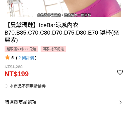
【曼黛瑪璉】IceBar涼感內衣
B70.B85.C70.C80.D70.D75.D80.E70 罩杯(亮
麗紫)
超取滿NT$888免運
國家/地區配送
5
(
2
則評價
)
NT$1,280
NT$199
※ 本商品不適用折價券
請選擇商品選項