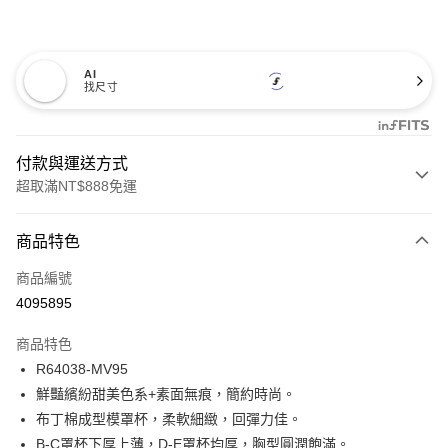
AI
找尺寸
付款與運送方式
超取滿NT$888免運
付款方式
商品特色
信用卡一次付款
商品編號
信用卡分期付款
4095895
3 期 0 利率 每期
NT$66
21家銀行
商品特色
合作金庫商業銀行
第一商業銀行
超商取貨付款
R64038-MV95
華南商業銀行
彰化商業銀行
鮮豔繽紛甜美色系+素面無痕，簡約時尚。
LINE Pay
上海商業儲蓄銀行
台北富邦商業銀行
國泰世華商業銀行
兆豐國際商業銀行
布丁棉成型模罩杯，柔軟細緻，回彈力佳。
Apple Pay
臺灣中小企業銀行
台中商業銀行
B-C罩杯下厚上薄，D-E罩杯均厚，胸型圓潤飽滿。