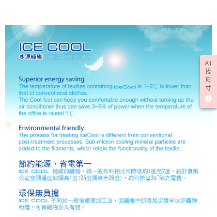
AI
找
尺
寸