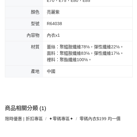
E70，E75，E80，E85
顏色
亮麗紫
型號
R64038
內容物
內衣x1
材質
蕾絲：聚醯胺纖維78℅，彈性纖維22℅。
面料：聚醯胺纖維83℅，彈性纖維17℅。
裡料：聚酯纖維100℅。
產地
中國
商品相關分類 (1)
限時優惠 | 折扣專區
✦零碼專區✦
零碼內衣$199 均一價