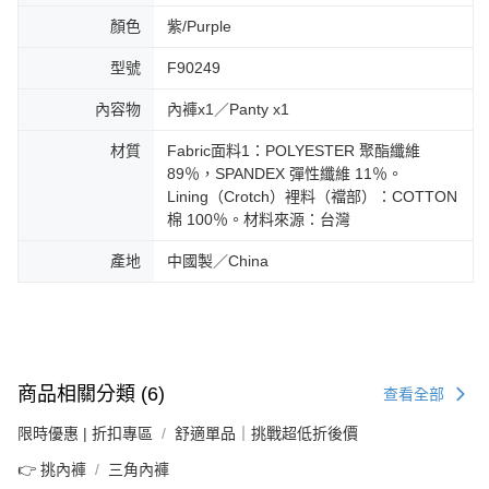
顏色
紫/Purple
型號
F90249
內容物
內褲x1／Panty x1
材質
Fabric面料1：POLYESTER 聚酯纖維
89％，SPANDEX 彈性纖維 11％。
Lining（Crotch）裡料（襠部）：COTTON
棉 100％。材料來源：台灣
產地
中國製／China
商品相關分類 (6)
查看全部
限時優惠 | 折扣專區
舒適單品｜挑戰超低折後價
👉 挑內褲
三角內褲