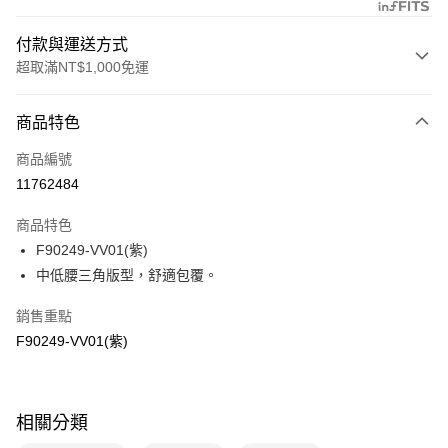
付款與運送方式
超取滿NT$1,000免運
付款方式
商品特色
信用卡一次付款
商品編號
信用卡分期付款
11762484
3 期 0 利率 每期
NT$160
21家銀行
商品特色
合作金庫商業銀行
第一商業銀行
超商取貨付款
F90249-VV01(紫)
華南商業銀行
彰化商業銀行
中低腰三角版型，舒適包覆。
LINE Pay
上海商業儲蓄銀行
台北富邦商業銀行
國泰世華商業銀行
兆豐國際商業銀行
Apple Pay
銷售重點
臺灣中小企業銀行
台中商業銀行
F90249-VV01(紫)
匯豐（台灣）商業銀行
華泰商業銀行
悠遊付
聯邦商業銀行
遠東國際商業銀行
元大商業銀行
永豐商業銀行
全盈+PAY
玉山商業銀行
星展（台灣）商業銀行
相關分類
台新國際商業銀行
中國信託商業銀行
AFTEE先享後付
台灣樂天信用卡公司