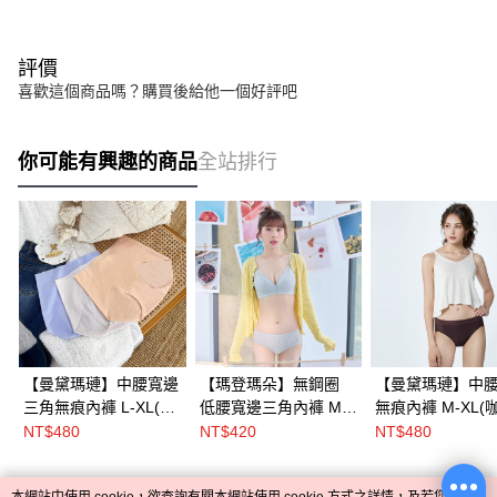
評價
喜歡這個商品嗎？購買後給他一個好評吧
你可能有興趣的商品
全站排行
【曼黛瑪璉】中腰寬邊
【瑪登瑪朵】無鋼圈
【曼黛瑪璉】中
三角無痕內褲 L-XL(棕/
低腰寬邊三角內褲 M-
無痕內褲 M-XL(
橘/紫)
XXL(晨曦藍/天然灰/暮
褐)
NT$480
NT$420
NT$480
莓紫)