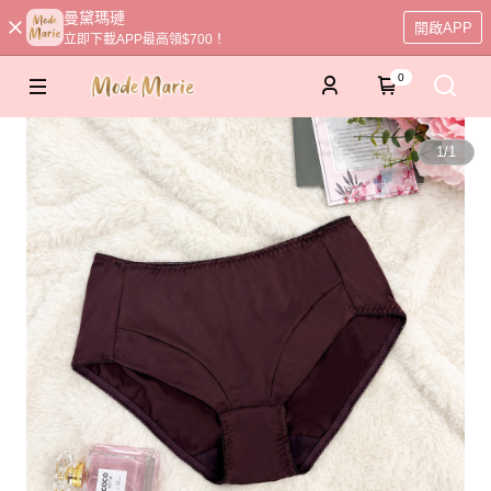
曼黛瑪璉
開啟APP
立即下載APP最高領$700！
0
1
/
1