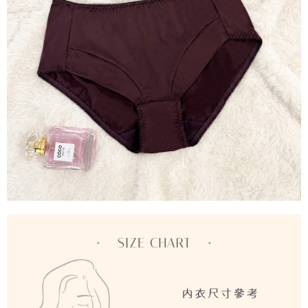
２．關於個人資料處理事宜，請瀏覽以下網址：
每筆NT$90，滿NT$1,000(含以上)免運費
https://aftee.tw/terms/#terms3
３．未成年的使用者請事先徵得法定代理人或監護人之同意方可使用
宅配
「AFTEE先享後付」，若未經同意申辦者引起之損失，本公司不負相關責
任。
每筆NT$90，滿NT$1,000(含以上)免運費
４．使用「AFTEE先享後付」時，將依據個別帳號之用戶狀況，依本公司即
時審查核予不同之上限額度；若仍有額度不足之情形，本公司將視審查結果
離島宅配
請求用戶進行身份認證。
每筆NT$150，滿NT$2,000(含以上)免運費
５．嚴禁一人註冊多個帳號或使用他人資訊註冊。若發現惡意使用之情形，
恩沛科技股份有限公司將有權停止該用戶之使用額度並採取法律行動。
海外宅配 (訂單成立後，請主動於2天內與線上客服核對收
查看運費
件資料，逾期未確認訂單將自動取消)