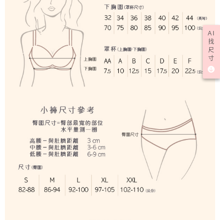
AI
找
尺
寸