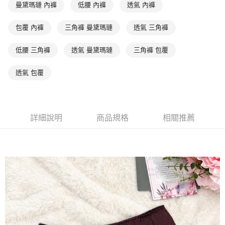
相關說明
曼黛瑪璉 內褲
低腰 內褲
透氣 內褲
【關於「AFTEE先享後付」】
ATM付款
AFTEE先享後付是「在收到商品之後才付款」的支付方式。 讓您購物簡單
包覆 內褲
三角褲 曼黛瑪璉
透氣 三角褲
便利好安心！
１．簡單：不需註冊會員、不需綁卡、不需儲值。
運送方式
２．便利：只要手機號碼，簡訊認證，即可結帳。
低腰 三角褲
透氣 曼黛瑪璉
三角褲 包覆
３．安心：先確認商品／服務後，再付款。
全家取貨付款-以PackAge+配客嘉循環箱包裝寄出
透氣 包覆
每筆NT$90，滿NT$1,000(含以上)免運費
【「AFTEE先享後付」結帳流程】
１．於結帳方式選擇「AFTEE先享後付」後，將跳轉至「AFTEE先享後付」
付款後全家取貨-以PackAge+配客嘉循環箱包裝寄出
結帳頁面，進行簡訊認證並確認金額後，即可完成結帳。
２．訂單成立數日內，您將收到繳費通知簡訊。
每筆NT$90，滿NT$1,000(含以上)免運費
３．收到繳費通知簡訊後14天內，點擊此簡訊中的連結，可透過四大超商／
詳細說明
商品規格
相關推薦
ATM／網路銀行／等多元方式進行付款，方視為交易完成。
萊爾富取貨付款
※ 請注意：結帳手續完成當下不需立刻繳費，但若您需要取消訂單，請聯絡
每筆NT$90，滿NT$1,000(含以上)免運費
購買商品的店家。未經商家同意取消之訂單仍視為有效，需透過AFTEE先享
後付繳納相關費用。
付款後萊爾富取貨
※ 交易是否成功請以「AFTEE先享後付 」之結帳頁面顯示為準，若有關於
是否繳費成功／繳費後需取消欲退款等相關疑問，請聯繫「AFTEE先享後付
每筆NT$90，滿NT$1,000(含以上)免運費
客戶支援中心」
https://netprotections.freshdesk.com/support/home
7-11取貨付款
【注意事項】
１．透過由恩沛科技股份有限公司提供之「AFTEE先享後付」服務完成之交
每筆NT$90，滿NT$1,000(含以上)免運費
易，需依本服務之必要範圍內提供個人資料，並將交易相關給付款項請求債
權轉讓予恩沛科技股份有限公司。
付款後7-11取貨