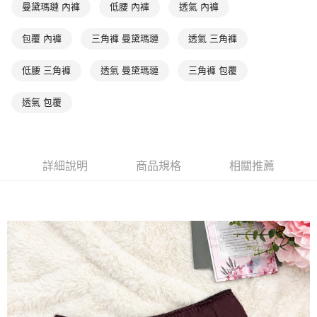
相關說明
曼黛瑪璉 內褲
低腰 內褲
透氣 內褲
【關於「AFTEE先享後付」】
ATM付款
AFTEE先享後付是「在收到商品之後才付款」的支付方式。 讓您購物簡單
包覆 內褲
三角褲 曼黛瑪璉
透氣 三角褲
便利好安心！
１．簡單：不需註冊會員、不需綁卡、不需儲值。
運送方式
２．便利：只要手機號碼，簡訊認證，即可結帳。
低腰 三角褲
透氣 曼黛瑪璉
三角褲 包覆
３．安心：先確認商品／服務後，再付款。
全家取貨付款$888免運-以PackAge+配客嘉循環箱包裝寄出
透氣 包覆
每筆NT$90，滿NT$888(含以上)免運費
【「AFTEE先享後付」結帳流程】
１．於結帳方式選擇「AFTEE先享後付」後，將跳轉至「AFTEE先享後付」
付款後全家取貨$888免運-以PackAge+配客嘉循環箱包裝寄出
結帳頁面，進行簡訊認證並確認金額後，即可完成結帳。
２．訂單成立數日內，您將收到繳費通知簡訊。
每筆NT$90，滿NT$888(含以上)免運費
３．收到繳費通知簡訊後14天內，點擊此簡訊中的連結，可透過四大超商／
詳細說明
商品規格
相關推薦
ATM／網路銀行／等多元方式進行付款，方視為交易完成。
萊爾富取貨付款
※ 請注意：結帳手續完成當下不需立刻繳費，但若您需要取消訂單，請聯絡
每筆NT$90，滿NT$1,000(含以上)免運費
購買商品的店家。未經商家同意取消之訂單仍視為有效，需透過AFTEE先享
後付繳納相關費用。
付款後萊爾富取貨
※ 交易是否成功請以「AFTEE先享後付 」之結帳頁面顯示為準，若有關於
是否繳費成功／繳費後需取消欲退款等相關疑問，請聯繫「AFTEE先享後付
每筆NT$90，滿NT$1,000(含以上)免運費
客戶支援中心」
https://netprotections.freshdesk.com/support/home
7-11取貨付款
【注意事項】
１．透過由恩沛科技股份有限公司提供之「AFTEE先享後付」服務完成之交
每筆NT$90，滿NT$1,000(含以上)免運費
易，需依本服務之必要範圍內提供個人資料，並將交易相關給付款項請求債
權轉讓予恩沛科技股份有限公司。
付款後7-11取貨