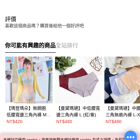
評價
喜歡這個商品嗎？購買後給他一個好評吧
你可能有興趣的商品
全站排行
【瑪登瑪朵】無鋼圈
【曼黛瑪璉】中低腰寬
【曼黛瑪璉】中
低腰寬邊三角內褲 M-
邊三角內褲 L (紅/紫)
三角無痕內褲 L-X
XXL(晨曦藍/天然灰/暮
橘/紫)
NT$420
NT$480
NT$480
莓紫)