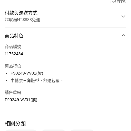
付款與運送方式
超取滿NT$888免運
付款方式
商品特色
信用卡一次付款
商品編號
信用卡分期付款
11762484
3 期 0 利率 每期
NT$160
21家銀行
商品特色
合作金庫商業銀行
第一商業銀行
超商取貨付款
F90249-VV01(紫)
華南商業銀行
彰化商業銀行
中低腰三角版型，舒適包覆。
LINE Pay
上海商業儲蓄銀行
台北富邦商業銀行
國泰世華商業銀行
兆豐國際商業銀行
Apple Pay
銷售重點
臺灣中小企業銀行
台中商業銀行
F90249-VV01(紫)
匯豐（台灣）商業銀行
華泰商業銀行
悠遊付
聯邦商業銀行
遠東國際商業銀行
元大商業銀行
永豐商業銀行
全盈+PAY
玉山商業銀行
星展（台灣）商業銀行
相關分類
台新國際商業銀行
中國信託商業銀行
AFTEE先享後付
台灣樂天信用卡公司