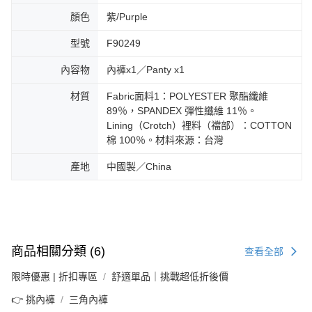
顏色
紫/Purple
型號
F90249
內容物
內褲x1／Panty x1
材質
Fabric面料1：POLYESTER 聚酯纖維
89％，SPANDEX 彈性纖維 11％。
Lining（Crotch）裡料（襠部）：COTTON
棉 100％。材料來源：台灣
產地
中國製／China
商品相關分類 (6)
查看全部
限時優惠 | 折扣專區
舒適單品｜挑戰超低折後價
👉 挑內褲
三角內褲