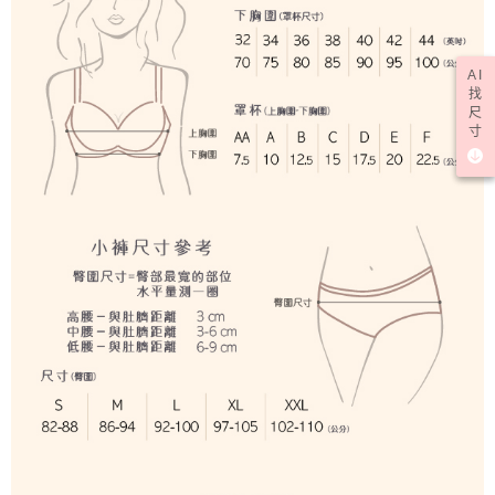
AI
找
尺
寸