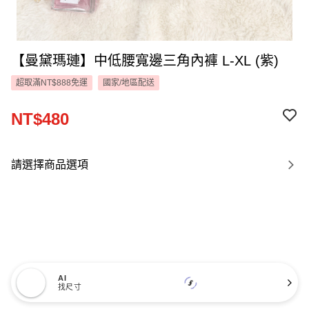
【曼黛瑪璉】中低腰寬邊三角內褲 L-XL (紫)
超取滿NT$888免運
國家/地區配送
NT$480
請選擇商品選項
AI
找尺寸