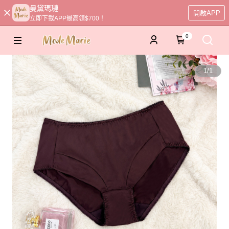
曼黛瑪璉
開啟APP
立即下載APP最高領$700！
0
1
/
1