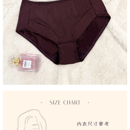
２．關於個人資料處理事宜，請瀏覽以下網址：
每筆NT$90，滿NT$1,000(含以上)免運費
https://aftee.tw/terms/#terms3
３．未成年的使用者請事先徵得法定代理人或監護人之同意方可使用
宅配
「AFTEE先享後付」，若未經同意申辦者引起之損失，本公司不負相關責
任。
每筆NT$90，滿NT$1,000(含以上)免運費
４．使用「AFTEE先享後付」時，將依據個別帳號之用戶狀況，依本公司即
時審查核予不同之上限額度；若仍有額度不足之情形，本公司將視審查結果
離島宅配
請求用戶進行身份認證。
每筆NT$150，滿NT$2,000(含以上)免運費
５．嚴禁一人註冊多個帳號或使用他人資訊註冊。若發現惡意使用之情形，
恩沛科技股份有限公司將有權停止該用戶之使用額度並採取法律行動。
海外宅配 (訂單成立後，請主動於2天內與線上客服核對收
查看運費
件資料，逾期未確認訂單將自動取消)