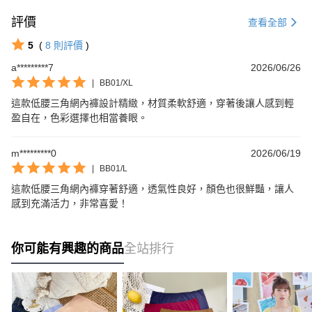
評價
查看全部
5
(
8
則評價
)
a*********7
2026/06/26
|
BB01/XL
這款低腰三角網內褲設計精緻，材質柔軟舒適，穿著後讓人感到輕
盈自在，色彩選擇也相當養眼。
m*********0
2026/06/19
|
BB01/L
這款低腰三角網內褲穿著舒適，透氣性良好，顏色也很鮮豔，讓人
感到充滿活力，非常喜愛！
你可能有興趣的商品
全站排行