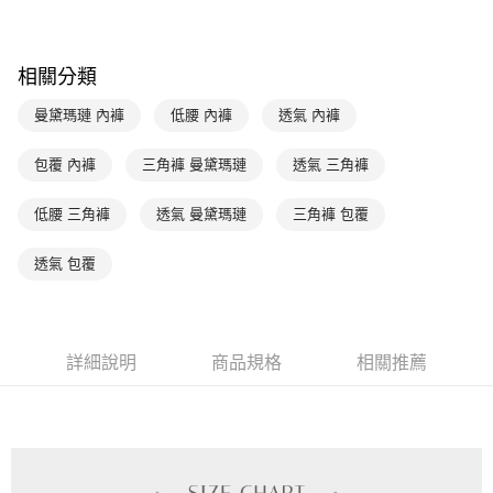
台灣樂天信用卡公司
相關說明
【關於「AFTEE先享後付」】
ATM付款
AFTEE先享後付是「在收到商品之後才付款」的支付方式。 讓您購物簡單
相關分類
便利好安心！
１．簡單：不需註冊會員、不需綁卡、不需儲值。
曼黛瑪璉 內褲
低腰 內褲
透氣 內褲
運送方式
２．便利：只要手機號碼，簡訊認證，即可結帳。
３．安心：先確認商品／服務後，再付款。
全家取貨付款$888免運-以PackAge+配客嘉循環箱包裝寄出
包覆 內褲
三角褲 曼黛瑪璉
透氣 三角褲
每筆NT$90，滿NT$888(含以上)免運費
【「AFTEE先享後付」結帳流程】
１．於結帳方式選擇「AFTEE先享後付」後，將跳轉至「AFTEE先享後付」
低腰 三角褲
透氣 曼黛瑪璉
三角褲 包覆
付款後全家取貨$888免運-以PackAge+配客嘉循環箱包裝寄出
結帳頁面，進行簡訊認證並確認金額後，即可完成結帳。
２．訂單成立數日內，您將收到繳費通知簡訊。
每筆NT$90，滿NT$888(含以上)免運費
透氣 包覆
３．收到繳費通知簡訊後14天內，點擊此簡訊中的連結，可透過四大超商／
ATM／網路銀行／等多元方式進行付款，方視為交易完成。
萊爾富取貨付款
※ 請注意：結帳手續完成當下不需立刻繳費，但若您需要取消訂單，請聯絡
每筆NT$90，滿NT$1,000(含以上)免運費
購買商品的店家。未經商家同意取消之訂單仍視為有效，需透過AFTEE先享
後付繳納相關費用。
詳細說明
商品規格
相關推薦
付款後萊爾富取貨
※ 交易是否成功請以「AFTEE先享後付 」之結帳頁面顯示為準，若有關於
是否繳費成功／繳費後需取消欲退款等相關疑問，請聯繫「AFTEE先享後付
每筆NT$90，滿NT$1,000(含以上)免運費
客戶支援中心」
https://netprotections.freshdesk.com/support/home
7-11取貨付款
【注意事項】
１．透過由恩沛科技股份有限公司提供之「AFTEE先享後付」服務完成之交
每筆NT$90，滿NT$1,000(含以上)免運費
易，需依本服務之必要範圍內提供個人資料，並將交易相關給付款項請求債