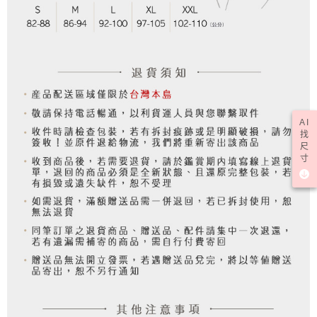
AI
找
尺
寸