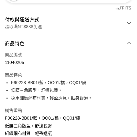
付款與運送方式
超取滿NT$888免運
付款方式
商品特色
信用卡一次付款
商品編號
信用卡分期付款
11040205
3 期 0 利率 每期
NT$173
21家銀行
商品特色
合作金庫商業銀行
第一商業銀行
超商取貨付款
F90228-BB01/藍，OO01/橘，QQ01/膚
華南商業銀行
彰化商業銀行
低腰三角版型，舒適包臀。
LINE Pay
上海商業儲蓄銀行
台北富邦商業銀行
國泰世華商業銀行
兆豐國際商業銀行
採用細緻網布材質，輕盈透氣，貼身舒適。
Apple Pay
臺灣中小企業銀行
台中商業銀行
銷售重點
匯豐（台灣）商業銀行
華泰商業銀行
悠遊付
聯邦商業銀行
遠東國際商業銀行
F90228-BB01/藍，OO01/橘，QQ01/膚
元大商業銀行
永豐商業銀行
全盈+PAY
低腰三角版型，舒適包臀
玉山商業銀行
星展（台灣）商業銀行
細緻網布材質，輕盈透氣
台新國際商業銀行
中國信託商業銀行
AFTEE先享後付