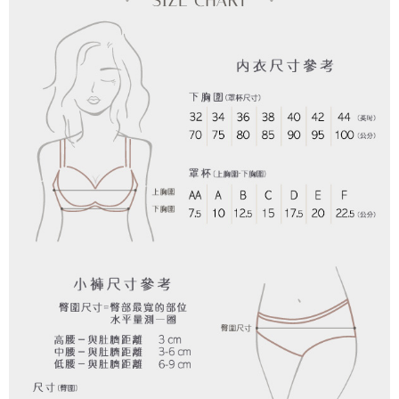
權轉讓予恩沛科技股份有限公司。
付款後7-11取貨
２．關於個人資料處理事宜，請瀏覽以下網址：
每筆NT$90，滿NT$1,000(含以上)免運費
https://aftee.tw/terms/#terms3
３．未成年的使用者請事先徵得法定代理人或監護人之同意方可使用
宅配
「AFTEE先享後付」，若未經同意申辦者引起之損失，本公司不負相關責
任。
每筆NT$90，滿NT$1,000(含以上)免運費
４．使用「AFTEE先享後付」時，將依據個別帳號之用戶狀況，依本公司即
時審查核予不同之上限額度；若仍有額度不足之情形，本公司將視審查結果
離島宅配
請求用戶進行身份認證。
每筆NT$150，滿NT$2,000(含以上)免運費
５．嚴禁一人註冊多個帳號或使用他人資訊註冊。若發現惡意使用之情形，
恩沛科技股份有限公司將有權停止該用戶之使用額度並採取法律行動。
海外宅配 (訂單成立後，請主動於2天內與線上客服核對收
查看運費
件資料，逾期未確認訂單將自動取消)