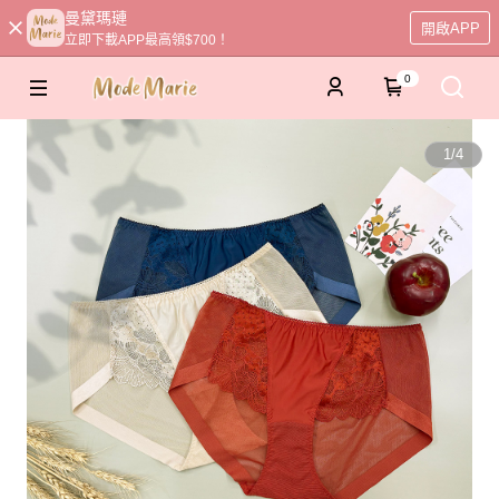
曼黛瑪璉
開啟APP
立即下載APP最高領$700！
0
1
/
4