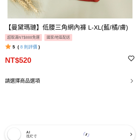
【曼黛瑪璉】低腰三角網內褲 L-XL(藍/橘/膚)
超取滿NT$888免運
國家/地區配送
5
(
8
則評價
)
NT$520
請選擇商品選項
AI
找尺寸