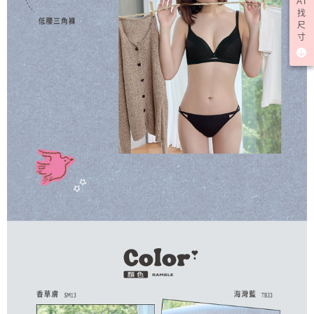
AI
找
尺
寸