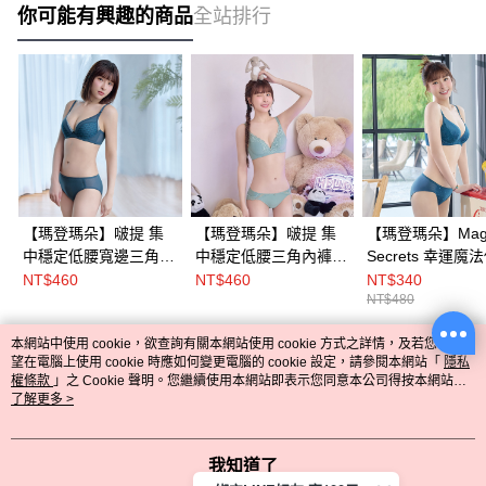
你可能有興趣的商品
全站排行
【瑪登瑪朵】啵提 集
【瑪登瑪朵】啵提 集
【瑪登瑪朵】Mag
中穩定低腰寬邊三角網
中穩定低腰三角內褲
Secrets 幸運魔
內褲 M-XL(香草膚/黑/
M-XXL(霜霧綠/丁香芋/
三角內褲 M-XL(
NT$460
NT$460
NT$340
NT$480
玫紅粉/海灣藍)
柔光粉)
綠/純真粉/清透膚
本網站中使用 cookie，欲查詢有關本網站使用 cookie 方式之詳情，及若您不希
熱門標籤
望在電腦上使用 cookie 時應如何變更電腦的 cookie 設定，請參閱本網站「
隱私
權條款
」之 Cookie 聲明。您繼續使用本網站即表示您同意本公司得按本網站使
用條款之 Cookie 聲明使用 cookie。
了解更多 >
我知道了