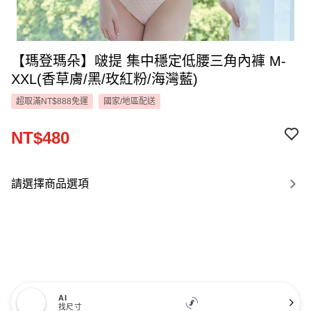
【瑪登瑪朵】啵提 集中穩定低腰三角內褲 M-
XXL(香草膚/黑/玫紅粉/海灣藍)
超取滿NT$888免運
國家/地區配送
NT$480
請選擇商品選項
AI
找尺寸