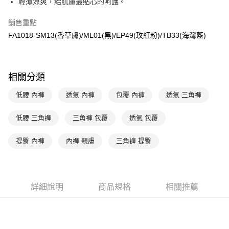
輕薄涼爽，給肌膚最貼心的呵護。
台新國際商業銀行
中國信託商業銀行
AFTEE先享後付
台灣樂天信用卡公司
相關說明
銷售重點
【關於「AFTEE先享後付」】
ATM付款
FA1018-SM13(香草膚)/ML01(黑)/EP49(玫紅粉)/TB33(海灣藍)
AFTEE先享後付是「在收到商品之後才付款」的支付方式。 讓您購物簡單
便利好安心！
１．簡單：不需註冊會員、不需綁卡、不需儲值。
運送方式
２．便利：只要手機號碼，簡訊認證，即可結帳。
３．安心：先確認商品／服務後，再付款。
全家取貨付款$888免運-以PackAge+配客嘉循環箱包裝寄出
相關分類
每筆NT$90，滿NT$888(含以上)免運費
【「AFTEE先享後付」結帳流程】
低腰 內褲
透氣 內褲
包覆 內褲
透氣 三角褲
１．於結帳方式選擇「AFTEE先享後付」後，將跳轉至「AFTEE先享後付」
付款後全家取貨$888免運-以PackAge+配客嘉循環箱包裝寄出
結帳頁面，進行簡訊認證並確認金額後，即可完成結帳。
低腰 三角褲
三角褲 包覆
透氣 包覆
２．訂單成立數日內，您將收到繳費通知簡訊。
每筆NT$90，滿NT$888(含以上)免運費
３．收到繳費通知簡訊後14天內，點擊此簡訊中的連結，可透過四大超商／
ATM／網路銀行／等多元方式進行付款，方視為交易完成。
萊爾富取貨付款
提臀 內褲
內褲 親膚
三角褲 提臀
※ 請注意：結帳手續完成當下不需立刻繳費，但若您需要取消訂單，請聯絡
每筆NT$90，滿NT$1,000(含以上)免運費
購買商品的店家。未經商家同意取消之訂單仍視為有效，需透過AFTEE先享
後付繳納相關費用。
付款後萊爾富取貨
※ 交易是否成功請以「AFTEE先享後付 」之結帳頁面顯示為準，若有關於
是否繳費成功／繳費後需取消欲退款等相關疑問，請聯繫「AFTEE先享後付
詳細說明
商品規格
相關推薦
每筆NT$90，滿NT$1,000(含以上)免運費
客戶支援中心」
https://netprotections.freshdesk.com/support/home
7-11取貨付款
【注意事項】
１．透過由恩沛科技股份有限公司提供之「AFTEE先享後付」服務完成之交
每筆NT$90，滿NT$1,000(含以上)免運費
易，需依本服務之必要範圍內提供個人資料，並將交易相關給付款項請求債