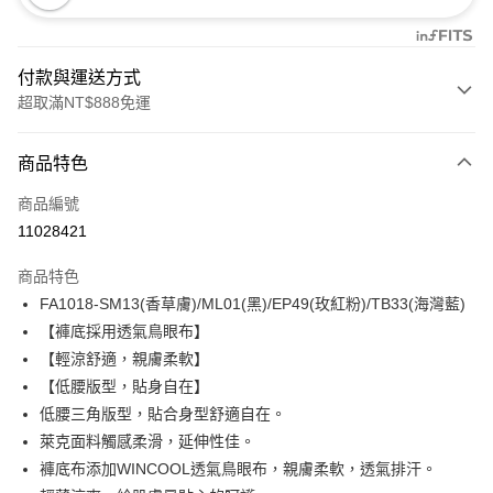
付款與運送方式
超取滿NT$888免運
付款方式
商品特色
信用卡一次付款
商品編號
信用卡分期付款
11028421
3 期 0 利率 每期
NT$160
21家銀行
商品特色
合作金庫商業銀行
第一商業銀行
超商取貨付款
FA1018-SM13(香草膚)/ML01(黑)/EP49(玫紅粉)/TB33(海灣藍)
華南商業銀行
彰化商業銀行
【褲底採用透氣鳥眼布】
LINE Pay
上海商業儲蓄銀行
台北富邦商業銀行
國泰世華商業銀行
兆豐國際商業銀行
【輕涼舒適，親膚柔軟】
Apple Pay
臺灣中小企業銀行
台中商業銀行
【低腰版型，貼身自在】
匯豐（台灣）商業銀行
華泰商業銀行
低腰三角版型，貼合身型舒適自在。
悠遊付
聯邦商業銀行
遠東國際商業銀行
萊克面料觸感柔滑，延伸性佳。
元大商業銀行
永豐商業銀行
全盈+PAY
褲底布添加WINCOOL透氣鳥眼布，親膚柔軟，透氣排汗。
玉山商業銀行
星展（台灣）商業銀行