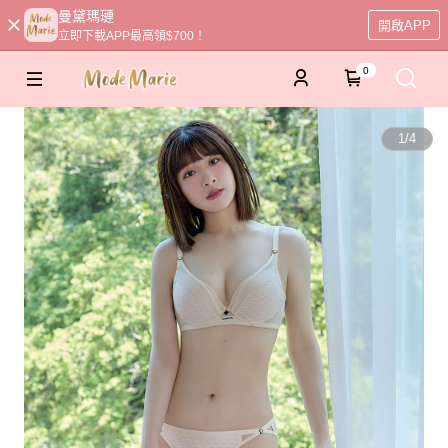
曼黛瑪璉
開啟APP
立即下載APP最高領$700！
0
1
/
4