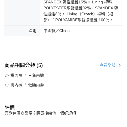
SPANDEX 彈性纖維15％。 Lining 裡料：
POLYESTER聚酯纖維92％，SPANDEX 彈
性纖維8％。 Lining（Crotch）裡料（襠
部）：POLYAMIDE聚醯胺纖維 100％。
產地
中國製／China
商品相關分類 (5)
查看全部
👉 挑內褲
三角內褲
👉 挑內褲
低腰內褲
評價
喜歡這個商品嗎？購買後給他一個好評吧