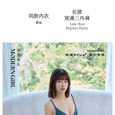
權轉讓予恩沛科技股份有限公司。
付款後7-11取貨
２．關於個人資料處理事宜，請瀏覽以下網址：
每筆NT$90，滿NT$1,000(含以上)免運費
https://aftee.tw/terms/#terms3
３．未成年的使用者請事先徵得法定代理人或監護人之同意方可使用
宅配
「AFTEE先享後付」，若未經同意申辦者引起之損失，本公司不負相關責
任。
每筆NT$90，滿NT$1,000(含以上)免運費
４．使用「AFTEE先享後付」時，將依據個別帳號之用戶狀況，依本公司即
時審查核予不同之上限額度；若仍有額度不足之情形，本公司將視審查結果
離島宅配
請求用戶進行身份認證。
每筆NT$150，滿NT$2,000(含以上)免運費
５．嚴禁一人註冊多個帳號或使用他人資訊註冊。若發現惡意使用之情形，
恩沛科技股份有限公司將有權停止該用戶之使用額度並採取法律行動。
海外宅配 (訂單成立後，請主動於2天內與線上客服核對收
查看運費
件資料，逾期未確認訂單將自動取消)