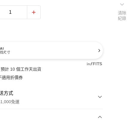
清除
紀錄
AI
找尺寸
預計 10 個工作天出貨
不適用折價券
送方式
1,000免運
次付款