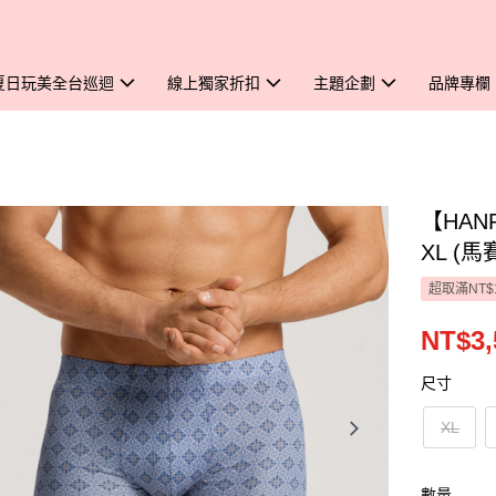
夏日玩美全台巡迴
線上獨家折扣
主題企劃
品牌專欄
【HAN
XL (
超取滿NT$
NT$3,
尺寸
XL
數量