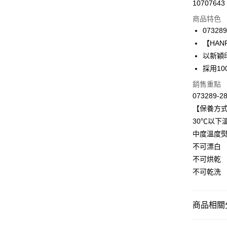
10707643
信用卡分
商品特色
3 期 
073289
合作金
【HANR
LINE Pay
華南商
以新穎
Apple Pay
上海商
採用1
國泰世
悠遊付
銷售重點
臺灣中
匯豐（
073289-2
全盈+PAY
聯邦商
【保養方
元大商
ATM付款
30℃以下
玉山商
中度溫度
台新國
不可漂白
台灣樂
運送方式
不可烘乾
付款後全家
不可乾洗
每筆NT$9
付款後萊
商品相關分
每筆NT$9
HANRO 