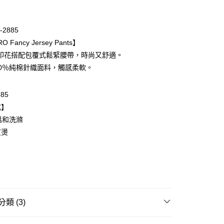
期付款
0 利率 每期
NT$1,193
21家銀行
-2885
庫商業銀行
第一商業銀行
O Fancy Jersey Pants】
業銀行
彰化商業銀行
印花搭配包覆式鬆緊腰帶，時尚又舒適。
業儲蓄銀行
台北富邦商業銀行
00％純棉針織面料，觸感柔軟。
華商業銀行
兆豐國際商業銀行
小企業銀行
台中商業銀行
台灣）商業銀行
華泰商業銀行
885
業銀行
遠東國際商業銀行
式】
業銀行
永豐商業銀行
溫和洗滌
業銀行
星展（台灣）商業銀行
熨燙
際商業銀行
中國信託商業銀行
天信用卡公司
取貨-以PackAge+配客嘉循環箱包裝寄出
0，滿NT$1,000(含以上)免運費
爾富取貨
類 (3)
0，滿NT$1,000(含以上)免運費
滿件85折
MEN
MEN Boxer Brief