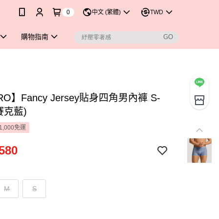
0
中文 (繁體)
TWD
購物指南
RO】Fancy Jersey貼身四角男內褲 S-
馬賽克藍)
1,000免運
580
M
S