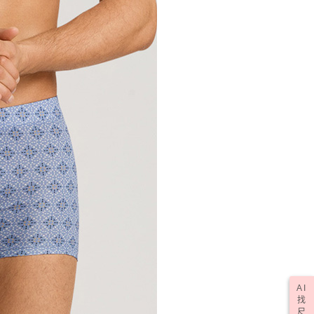
AI
找
尺