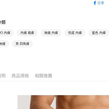
分享
付款後7-1
HANRO 
每筆NT$9
HANRO 
宅配
分類
每筆NT$9
RO 內褲
內褲 親膚
無縫 內褲
性感 內褲
藍色 內褲
無縫
男 四角褲
說明
商品規格
相關推薦