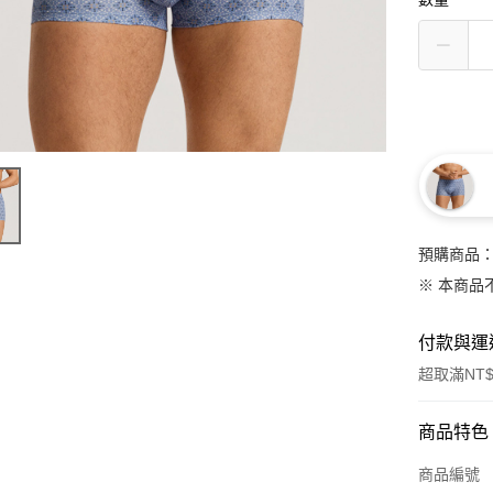
預購商品：
※ 本商品
付款與運
超取滿NT$
付款方式
商品特色
信用卡一
商品編號