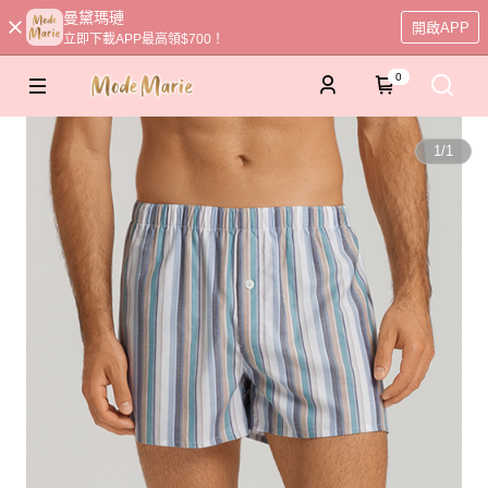
曼黛瑪璉
開啟APP
立即下載APP最高領$700！
0
1
/
1