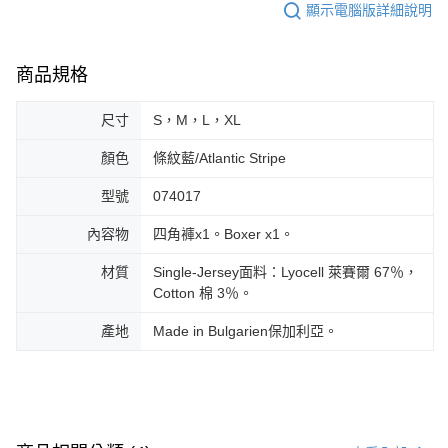
顯示電腦版詳細說明
商品規格
尺寸
S，M，L，XL
顏色
條紋藍/Atlantic Stripe
型號
074017
內容物
四角褲x1。Boxer x1。
材質
Single-Jersey面料：Lyocell 萊賽爾 67％，
Cotton 棉 3％。
產地
Made in Bulgarien保加利亞。