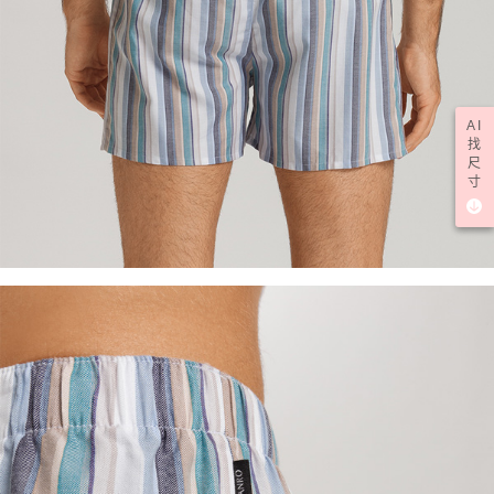
AI
找
尺
寸