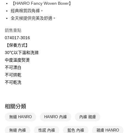
【HANRO Fancy Woven Boxer】
Apple Pay
上海商業儲蓄銀行
台北富邦商業銀行
國泰世華商業銀行
兆豐國際商業銀行
經典棉質四角褲。
悠遊付
臺灣中小企業銀行
台中商業銀行
全天候提供完美及舒適。
匯豐（台灣）商業銀行
華泰商業銀行
全盈+PAY
聯邦商業銀行
遠東國際商業銀行
銷售重點
元大商業銀行
永豐商業銀行
ATM付款
074017-3016
玉山商業銀行
星展（台灣）商業銀行
【保養方式】
台新國際商業銀行
中國信託商業銀行
運送方式
30℃以下溫和洗滌
台灣樂天信用卡公司
中度溫度熨燙
付款後全家取貨$888免運-以PackAge+配客嘉循環箱包裝寄出
不可漂白
每筆NT$90，滿NT$888(含以上)免運費
不可烘乾
付款後萊爾富取貨
不可乾洗
每筆NT$90，滿NT$1,000(含以上)免運費
付款後7-11取貨
相關分類
每筆NT$90，滿NT$1,000(含以上)免運費
無縫 HANRO
HANRO 內褲
內褲 親膚
宅配
每筆NT$90，滿NT$1,000(含以上)免運費
無縫 內褲
性感 內褲
藍色 內褲
親膚 HANRO