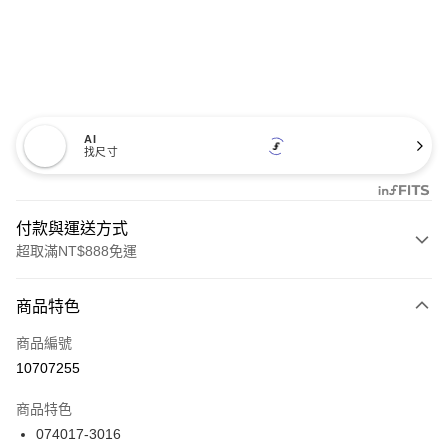
AI
找尺寸
付款與運送方式
超取滿NT$888免運
付款方式
商品特色
信用卡一次付款
商品編號
信用卡分期付款
10707255
3 期 0 利率 每期
NT$1,193
21家銀行
商品特色
合作金庫商業銀行
第一商業銀行
LINE Pay
074017-3016
華南商業銀行
彰化商業銀行